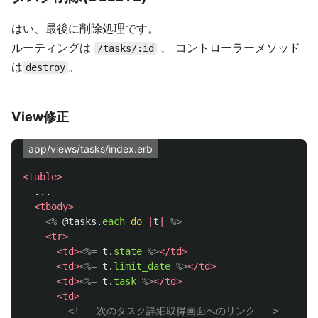
はい、最後に削除処理です。
ルーティングは
、 コントローラーメソッド
/tasks/:id
は
。
destroy
View修正
app/views/tasks/index.erb
<table>
  ...

<tbody>
<%
@tasks
.
each
do
|
t
|
%>
<tr>
<td>
<%=
t
.
state
%>
</td>
<td>
<%=
t
.
limit_date
%>
</td>
<td>
<%=
t
.
task
%>
</td>
<td>
<!-- 次のタスク詳細取得画面へのリンク -->