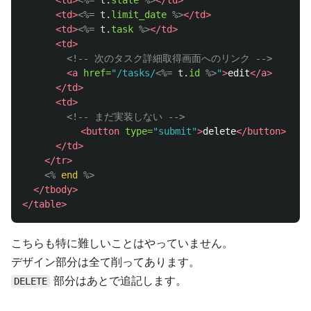
<td>
<%=
t
.
limit_date
%>
</td>
<td>
<%=
t
.
task
%>
</td>
<td>
<!-- 次のタスク詳細取得画面へのリンク -->
<a
href=
"/tasks/
<%=
t
.
id
%>
"
>
edit
</a>
</td>
<td>
<!-- まだ実装しない -->
<button
type=
"submit"
>
delete
</button>
</td>
</tr>
<%
end
%>
</tbody>
</table>
こちらも特に難しいことはやっていません。
デザイン部分は全て削ってあります。
部分はあとで追記します。
DELETE