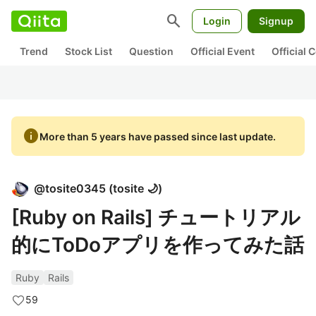
search
Login
Signup
Trend
Stock List
Question
Official Event
Official
info
More than 5 years have passed since last update.
@
tosite0345
(
tosite 🌙
)
[Ruby on Rails] チュートリアル
的にToDoアプリを作ってみた話
Ruby
Rails
59