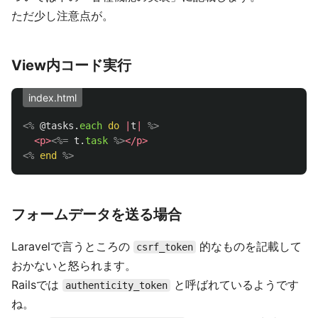
ただ少し注意点が。
View内コード実行
index.html
<%
@tasks
.
each
do
|
t
|
%>
<p>
<%=
t
.
task
%>
</p>
<%
end
%>
フォームデータを送る場合
Laravelで言うところの
的なものを記載して
csrf_token
おかないと怒られます。
Railsでは
と呼ばれているようです
authenticity_token
ね。