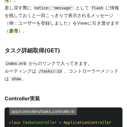
差し戻す際に
として
に情報
notice: 'message'
flash
を残しておくと一回こっきりで表示されるメッセージ
（例：ユーザーを登録しました）をViewに引き渡せます
（
参考
）。
タスク詳細取得(GET)
からのリンクで入ってきます。
index.erb
ルーティングは
、コントローラーメソッド
/tasks/:id
は
。
show
Controller実装
app/controllers/tasks_controller.rb
class
TasksController
<
ApplicationController