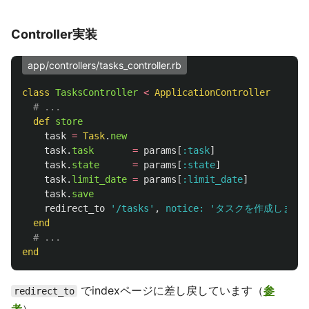
Controller実装
app/controllers/tasks_controller.rb
class
TasksController
<
ApplicationController
# ...
def
store
task
=
Task
.
new
task
.
task
=
params
[
:task
]
task
.
state
=
params
[
:state
]
task
.
limit_date
=
params
[
:limit_date
]
task
.
save
redirect_to
'/tasks'
,
notice: 
'タスクを作成しました
end
# ...
end
でindexページに差し戻しています（
参
redirect_to
考
）。