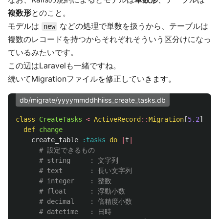
複数形
とのこと。
モデルは
などの処理で単数を扱うから、テーブルは
new
複数のレコードを持つからそれぞれそういう区分けになっ
ているみたいです。
この辺はLaravelも一緒ですね。
続いてMigrationファイルを修正していきます。
db/migrate/yyyymmddhhiiss_create_tasks.db
class
CreateTasks
<
ActiveRecord
::
Migration
[
5.2
]
def
change
create_table
:tasks
do
|
t
|
# 設定できるもの
# string     : 文字列
# text       : 長い文字列
# integer    : 整数
# float      : 浮動小数
# decimal    : 倍精度小数
# datetime   : 日時