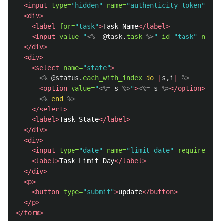
<input
type=
"hidden"
name=
"authenticity_token"
val
<div>
<label
for=
"task"
>
Task Name
</label>
<input
value=
"
<%=
@task
.
task
%>
"
id=
"task"
name=
</div>
<div>
<select
name=
"state"
>
<%
@status
.
each_with_index
do
|
s
,
i
|
%>
<option
value=
"
<%=
s
%>
"
>
<%=
s
%>
</option>
<%
end
%>
</select>
<label>
Task State
</label>
</div>
<div>
<input
type=
"date"
name=
"limit_date"
required
>
<label>
Task Limit Day
</label>
</div>
<p>
<button
type=
"submit"
>
update
</button>
</p>
</form>