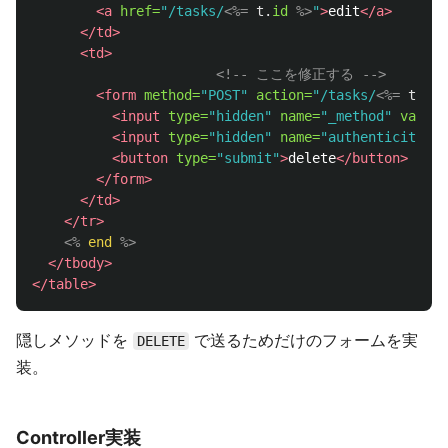
<a
href=
"/tasks/
<%=
t
.
id
%>
"
>
edit
</a>
</td>
<td>
<!-- ここを修正する -->
<form
method=
"POST"
action=
"/tasks/
<%=
t
.
id
<input
type=
"hidden"
name=
"_method"
value=
<input
type=
"hidden"
name=
"authenticity_to
<button
type=
"submit"
>
delete
</button>
</form>
</td>
</tr>
<%
end
%>
</tbody>
</table>
隠しメソッドを
で送るためだけのフォームを実
DELETE
装。
Controller実装