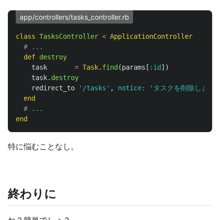
app/controllers/tasks_controller.rb
class
TasksController
<
ApplicationController
# ...
def
destroy
task
=
Task
.
find
(
params
[
:id
])
task
.
destroy
redirect_to
'/tasks'
,
notice: 
'タスクを削除しました
end
# ...
end
特に悩むことなし。
終わりに
ね？簡単でしょ？