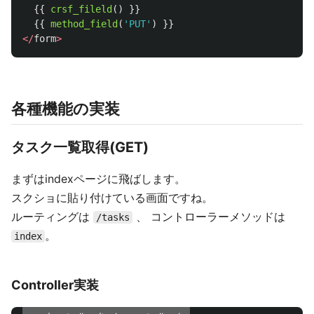
{{
crsf_fileld
()
}}
{{
method_field
(
'PUT'
)
}}
</
form
>
各種機能の実装
タスク一覧取得(GET)
まずはindexページに飛ばします。
スクショに貼り付けている画面ですね。
ルーティングは
、 コントローラーメソッドは
/tasks
。
index
Controller実装