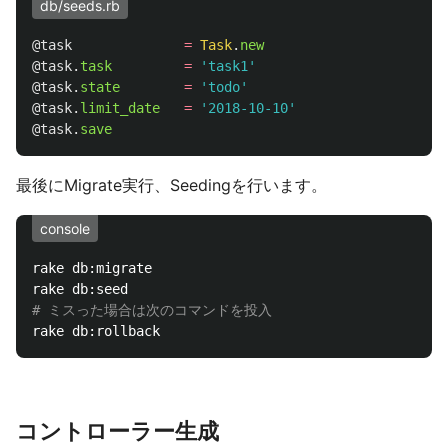
db/seeds.rb
@task
=
Task
.
new
@task
.
task
=
'task1'
@task
.
state
=
'todo'
@task
.
limit_date
=
'2018-10-10'
@task
.
save
最後にMigrate実行、Seedingを行います。
console
rake db:migrate

# ミスった場合は次のコマンドを投入
コントローラー生成