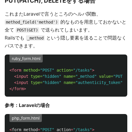
PUT(PATCH), DELETEをする場合
これまたLaravelで言うところのヘルパ関数、
的なものを用意しておかないと
method_field('method')
全て
で送られてしまいます。
POST(GET)
Railsでも
という隠し要素を送ることで問題なく
_method
パスできます。
ruby_form.html
<form
method=
"POST"
action=
"/tasks"
>
<input
type=
"hidden"
name=
"_method"
value=
"PUT"
>
<input
type=
"hidden"
name=
"authenticity_token"
val
</form>
参考：Laravelの場合
php_form.html
<
form
method
=
"POST"
action
=
"/tasks"
>