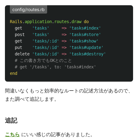
config/routes.rb
Rails
.
application
.
routes
.
draw
do
get
'tasks'
=>
'tasks#index'
post
'tasks'
=>
'tasks#store'
get
'tasks/:id'
=>
'tasks#show'
put
'tasks/:id'
=>
'tasks#update'
delete
'tasks/:id'
=>
'tasks#destroy'
# この書き方でもOKとのこと
# get '/tasks', to: 'tasks#index'
end
間違いなくもっと効率的なルートの記述方法があるので、
また調べて追記します。
追記
こちら
にいい感じの記事がありました。