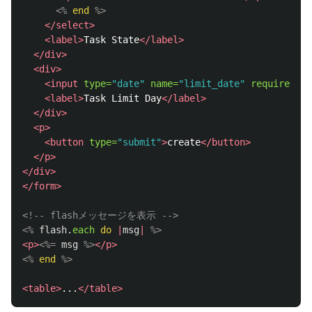
<%
end
%>
</select>
<label>
Task State
</label>
</div>
<div>
<input
type=
"date"
name=
"limit_date"
required
>
<label>
Task Limit Day
</label>
</div>
<p>
<button
type=
"submit"
>
create
</button>
</p>
</div>
</form>
<!-- flashメッセージを表示 -->
<%
flash
.
each
do
|
msg
|
%>
<p>
<%=
msg
%>
</p>
<%
end
%>
<table>
...
</table>