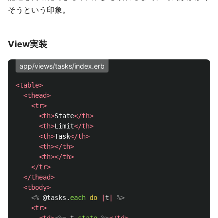
そうという印象。
View実装
app/views/tasks/index.erb
<table>
<thead>
<tr>
<th>
State
</th>
<th>
Limit
</th>
<th>
Task
</th>
<th></th>
<th></th>
</tr>
</thead>
<tbody>
<%
@tasks
.
each
do
|
t
|
%>
<tr>
<td>
<%=
t
.
state
%>
</td>