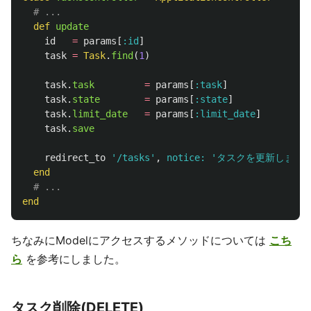
# ...
def
update
id
=
params
[
:id
]
task
=
Task
.
find
(
1
)
task
.
task
=
params
[
:task
]
task
.
state
=
params
[
:state
]
task
.
limit_date
=
params
[
:limit_date
]
task
.
save
redirect_to
'/tasks'
,
notice: 
'タスクを更新しました
end
# ...
end
ちなみにModelにアクセスするメソッドについては
こち
ら
を参考にしました。
タスク削除(DELETE)