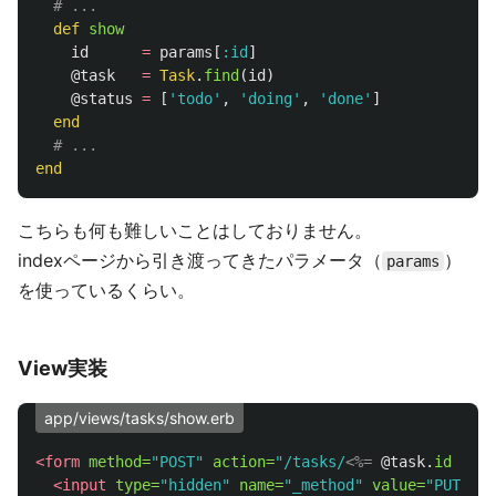
# ...
def
show
id
=
params
[
:id
]
@task
=
Task
.
find
(
id
)
@status
=
[
'todo'
,
'doing'
,
'done'
]
end
# ...
end
こちらも何も難しいことはしておりません。
indexページから引き渡ってきたパラメータ（
）
params
を使っているくらい。
View実装
app/views/tasks/show.erb
<form
method=
"POST"
action=
"/tasks/
<%=
@task
.
id
%>
"
>
<input
type=
"hidden"
name=
"_method"
value=
"PUT"
>