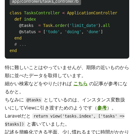
app/controllers/tasks_controller.rb
class
TasksController
<
ApplicationController
def
index
@tasks
=
Task
.
order
(
'limit_date'
).
all
@status
=
[
'todo'
,
'doing'
,
'done'
]
end
# ...
end
特に難しいことはやっていませんが、期限の近いものから
順に並べたデータを取得しています。
細かい検索などをやりたければ
こちら
の記事が参考にな
るかと。
ちなみに
としているのは、インスタンス変数扱
@tasks
いにしてViewに引き渡すためのようです（
参考
）。
Laravelだと
return view('tasks.index', ['tasks' =>
と書いていました。
$tasks])
記述を簡略化できる半面、少し慣れるまでに時間がかかり