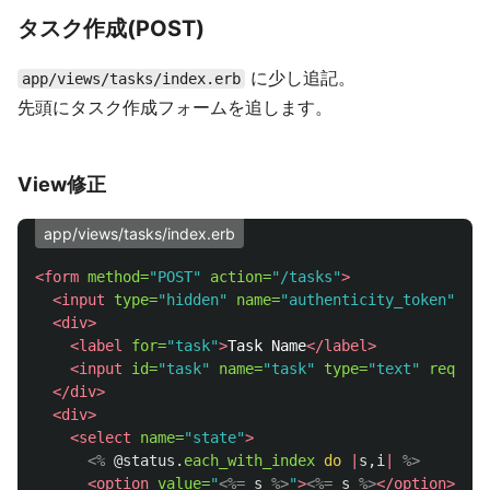
タスク作成(POST)
に少し追記。
app/views/tasks/index.erb
先頭にタスク作成フォームを追します。
View修正
app/views/tasks/index.erb
<form
method=
"POST"
action=
"/tasks"
>
<input
type=
"hidden"
name=
"authenticity_token"
val
<div>
<label
for=
"task"
>
Task Name
</label>
<input
id=
"task"
name=
"task"
type=
"text"
require
</div>
<div>
<select
name=
"state"
>
<%
@status
.
each_with_index
do
|
s
,
i
|
%>
<option
value=
"
<%=
s
%>
"
>
<%=
s
%>
</option>