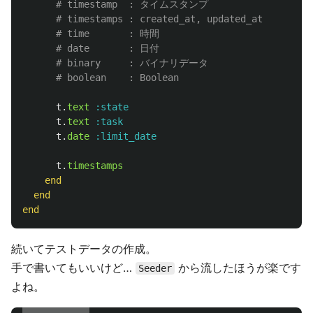
# timestamp  : タイムスタンプ
# timestamps : created_at, updated_at
# time       : 時間
# date       : 日付
# binary     : バイナリデータ
# boolean    : Boolean
t
.
text
:state
t
.
text
:task
t
.
date
:limit_date
t
.
timestamps
end
end
end
続いてテストデータの作成。
手で書いてもいいけど…
から流したほうが楽です
Seeder
よね。