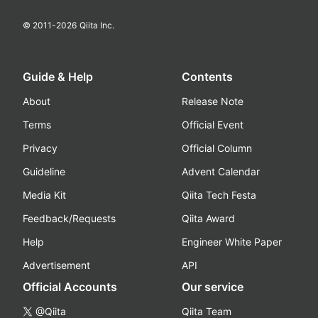
© 2011-
2026
Qiita Inc.
Guide & Help
Contents
About
Release Note
Terms
Official Event
Privacy
Official Column
Guideline
Advent Calendar
Media Kit
Qiita Tech Festa
Feedback/Requests
Qiita Award
Help
Engineer White Paper
Advertisement
API
Official Accounts
Our service
@Qiita
Qiita Team