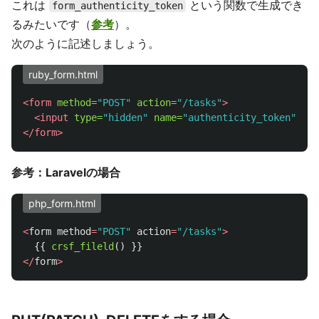
これは
という関数で生成でき
form_authenticity_token
るみたいです（
参考
）。
次のように記述しましょう。
ruby_form.html
<form
method=
"POST"
action=
"/tasks"
>
<input
type=
"hidden"
name=
"authenticity_token"
val
</form>
参考：Laravelの場合
php_form.html
<
form
method
=
"POST"
action
=
"/tasks"
>
{{
crsf_fileld
()
}}
</
form
>