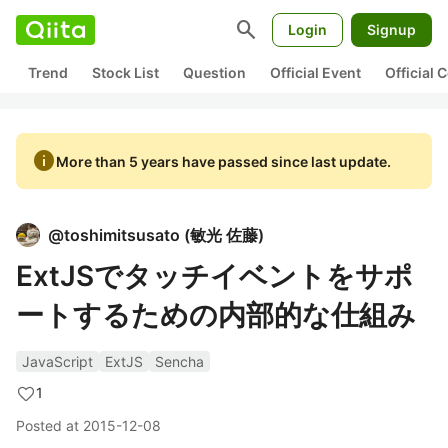
search
Login
Signup
Trend
Stock List
Question
Official Event
Official
info
More than 5 years have passed since last update.
@
toshimitsusato
(
敏光 佐藤
)
ExtJSでタッチイベントをサポ
ートするための内部的な仕組み
JavaScript
ExtJS
Sencha
1
Posted at
2015-12-08