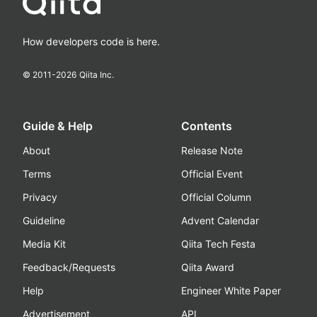
How developers code is here.
© 2011-
2026
Qiita Inc.
Guide & Help
Contents
About
Release Note
Terms
Official Event
Privacy
Official Column
Guideline
Advent Calendar
Media Kit
Qiita Tech Festa
Feedback/Requests
Qiita Award
Help
Engineer White Paper
Advertisement
API