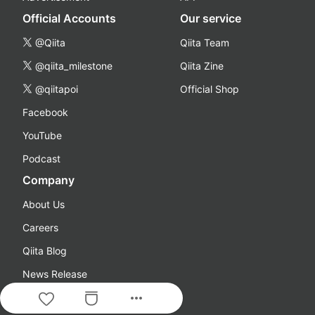
Official Accounts
Our service
@Qiita
Qiita Team
@qiita_milestone
Qiita Zine
@qiitapoi
Official Shop
Facebook
YouTube
Podcast
Company
About Us
Careers
Qiita Blog
News Release
more_horiz