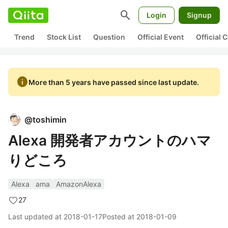
search
Login
Signup
Trend
Stock List
Question
Official Event
Official
info
More than 5 years have passed since last update.
@
toshimin
Alexa 開発者アカウントのハマ
りどころ
Alexa
ama
AmazonAlexa
27
Last updated at
2018-01-17
Posted at
2018-01-09