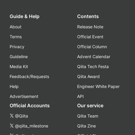
Guide & Help
Contents
About
Release Note
Terms
Official Event
Privacy
Official Column
Guideline
Advent Calendar
Media Kit
Qiita Tech Festa
Feedback/Requests
Qiita Award
Help
Engineer White Paper
Advertisement
API
Official Accounts
Our service
@Qiita
Qiita Team
@qiita_milestone
Qiita Zine