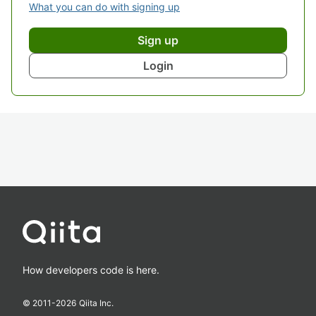
What you can do with signing up
Sign up
Login
How developers code is here.
© 2011-
2026
Qiita Inc.