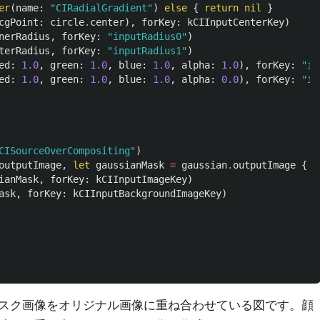
er
(
name
:
"CIRadialGradient"
)
else
{
return
nil
}
cgPoint
:
circle
.
center
),
forKey
:
kCIInputCenterKey
)
nerRadius
,
forKey
:
"inputRadius0"
)
terRadius
,
forKey
:
"inputRadius1"
)
ed
:
1.0
,
green
:
1.0
,
blue
:
1.0
,
alpha
:
1.0
),
forKey
:
"in
ed
:
1.0
,
green
:
1.0
,
blue
:
1.0
,
alpha
:
0.0
),
forKey
:
"in
CISourceOverCompositing"
)
outputImage
,
let
gaussianMask
=
gaussian
.
outputImage
{
ianMask
,
forKey
:
kCIInputImageKey
)
ask
,
forKey
:
kCIInputBackgroundImageKey
)
スク画像をオリジナル画像に重ね合わせている図です。顔