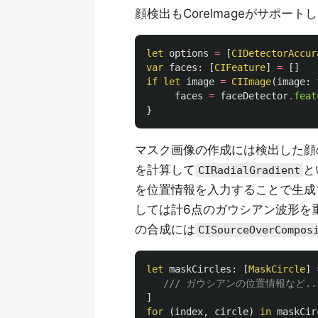
顔検出もCoreImageがサポ
let
options
=
[
CIDetectorAccur
var
faces
:
[
CIFeature
]
=
[]
if
let
image
=
CIImage
(
image
:
faces
=
faceDetector
.
feat
}
マスク画像の作成には検出した顔
を計算して
と
CIRadialGradient
を位置情報を入力することで生成
しては計6点のガウシアン波形を
の合成には
CISourceOverCompos
let
maskCircles
:
[
MaskCircle
]
/// ガウシアンの位置情報など..
]
for
(
index
,
circle
)
in
maskCir