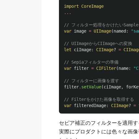
import
CoreImage
...
// フィルター処理をかけたいSampl
var
image
=
UIImage
(
named
:
"sa
// UIImageからCIImageへの変換
let
ciImage
:
CIImage
?
=
CIImag
// Sepiaフィルターの準備
var
filter
=
CIFilter
(
name
:
"C
// フィルターに画像を渡す
filter
.
setValue
(
ciImage
,
forKe
// Filterをかけた画像を取得する
var
filteredImage
:
CIImage
?
=
セピア補正のフィルターを適用す
実際にプロダクトには色々な画像