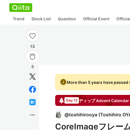
Trend
Stock List
Question
Official Event
Offici
13
5
info
More than 5 years have passed s
ディップ
Advent Calendar
Day 12
more_horiz
@
toshihirooya
(
Toshihiro OY
CoreImageフレ