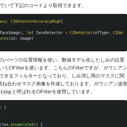
ートしていて下記のコードより取得できます。
acy
:
CIDetectorAccuracyHigh
]
faceImage
),
let
faceDetector
=
CIDetector
(
ofType
:
CIDete
ures
(
in
:
image
)
のパーツの位置情報を使い、数値モデル化したしみの位置
いうCIFilterを使います。こちらのFilterですが、ガウシア
できるフィルターとなっており、しみ消し用のマスクに関
重ね合わせマスク画像を作成しております。ガウシアン波
と呼ばれるCIFilterを使用しています。
iting
=
[
.
cles
.
enumerated
()
{