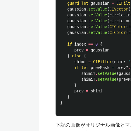
guard
let
gaussian
=
CIFilt
gaussian
.
setValue
(
CIVector
(
gaussian
.
setValue
(
circle
.
in
gaussian
.
setValue
(
circle
.
ou
gaussian
.
setValue
(
CIColor
(
r
gaussian
.
setValue
(
CIColor
(
r
if
index
==
0
{
prev
=
gaussian
}
else
{
shimi
=
CIFilter
(
name
:
"
if
let
prevMask
=
prev
?
.
shimi
?
.
setValue
(
gauss
shimi
?
.
setValue
(
prevM
}
prev
=
shimi
}
}
下記の画像がオリジナル画像とマ