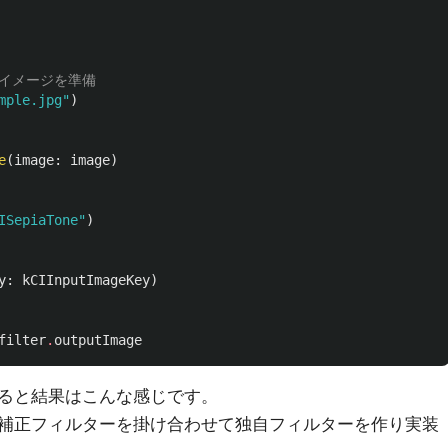
eイメージを準備
mple.jpg"
)
e
(
image
:
image
)
ISepiaTone"
)
y
:
kCIInputImageKey
)
filter
.
outputImage
ると結果はこんな感じです。
補正フィルターを掛け合わせて独自フィルターを作り実装