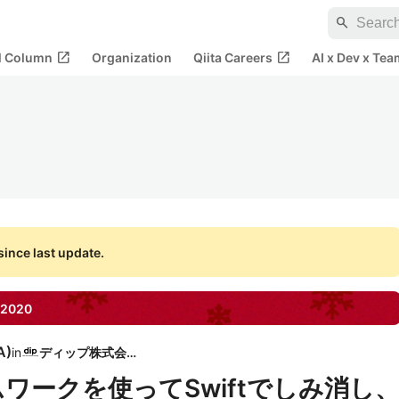
search
open_in_new
open_in_new
al Column
Organization
Qiita Careers
AI x Dev x Tea
ince last update.
2020
A
)
in
ディップ株式会社
ームワークを使ってSwiftでしみ消し