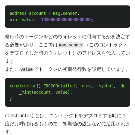
address
account
=
msg
.
sender
;
uint
value
=
100000000000000000000
;
発行時のトークンをどのウォレットに付与するかを決定す
る必要があり、ここでは
（このコントラクト
msg.sender
をデプロイした時のウォレット）のアドレスを代入してい
ます。
また、
でトークンの初期発行数を設定しています。
value
constructor
()
ERC20Detailed
(
_name
,
_symbol
,
_decima
_mint
(
account
,
value
);
}
constructor()とは、コントラクトをデプロイする時に１
度だけ呼ばれるももので、初期値の設定などに活用されま
す。