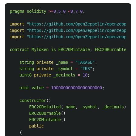
pragma
solidity
>=
0.5
.
0
<
0.7
.
0
;
import
"
https://github.com/OpenZeppelin/openzeppelin
import
"
https://github.com/OpenZeppelin/openzeppelin
import
"
https://github.com/OpenZeppelin/openzeppelin
contract
MyToken
is
ERC20Mintable
,
ERC20Burnable
,
ER
string
private
_name
=
"
TAKASE
"
;
string
private
_symbol
=
"
TKS
"
;
uint8
private
_decimals
=
18
;
uint
value
=
100000000000000000000
;
constructor
()
ERC20Detailed
(
_name
,
_symbol
,
_decimals
)
ERC20Burnable
()
ERC20Mintable
()
public
{