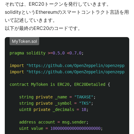
それでは、ERC20トークンを発行していきます。
solidityというEthereumのスマートコントラクト言語を用
いて記述していきます。
以下が最終のERC20のコードです。
MyToken.sol
pragma
solidity
>=
0.5
.
0
<
0.7
.
0
;
import
"
https://github.com/OpenZeppelin/openzeppelin
import
"
https://github.com/OpenZeppelin/openzeppelin
contract
MyToken
is
ERC20
,
ERC20Detailed
{
string
private
_name
=
"
TAKASE
"
;
string
private
_symbol
=
"
TKS
"
;
uint8
private
_decimals
=
18
;
address
account
=
msg
.
sender
;
uint
value
=
100000000000000000000
;