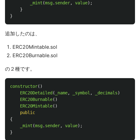
_mint
(
msg
.
sender
,
value
);
}
}
追加したのは、
ERC20Mintable.sol
ERC20Burnable.sol
の２種です。
constructor
()
ERC20Detailed
(
_name
,
_symbol
,
_decimals
)
ERC20Burnable
()
ERC20Mintable
()
public
{
_mint
(
msg
.
sender
,
value
);
}