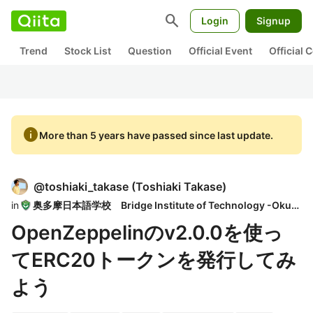
search
Login
Signup
Trend
Stock List
Question
Official Event
Official
info
More than 5 years have passed since last update.
@
toshiaki_takase
(
Toshiaki Takase
)
in
奥多摩日本語学校 Bridge Institute of Technology -Okutama
OpenZeppelinのv2.0.0を使っ
てERC20トークンを発行してみ
よう