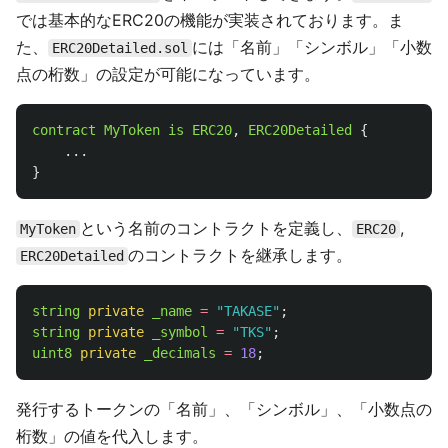
では基本的なERC20の機能が実装されております。ま
た、
には「名前」「シンボル」「小数
ERC20Detailed.sol
点の桁数」の設定が可能になっています。
contract
MyToken
is
ERC20
,
ERC20Detailed
{
...
}
という名前のコントラクトを定義し、
,
MyToken
ERC20
のコントラクトを継承します。
ERC20Detailed
string
private
_name
=
"
TAKASE
"
;
string
private
_symbol
=
"
TKS
"
;
uint8
private
_decimals
=
18
;
発行するトークンの「名前」、「シンボル」、「小数点の
桁数」の値を代入します。