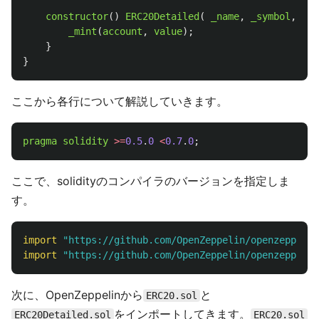
constructor
()
ERC20Detailed
(
_name
,
_symbol
,
_de
_mint
(
account
,
value
);
}
}
ここから各行について解説していきます。
pragma
solidity
>=
0.5
.
0
<
0.7
.
0
;
ここで、solidityのコンパイラのバージョンを指定しま
す。
import
"
https://github.com/OpenZeppelin/openzeppelin
import
"
https://github.com/OpenZeppelin/openzeppelin
次に、OpenZeppelinから
と
ERC20.sol
をインポートしてきます。
ERC20Detailed.sol
ERC20.sol