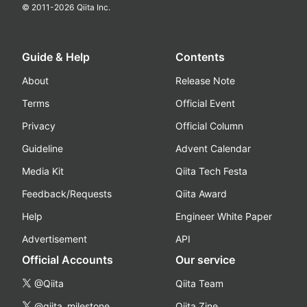
© 2011-
2026
Qiita Inc.
Guide & Help
Contents
About
Release Note
Terms
Official Event
Privacy
Official Column
Guideline
Advent Calendar
Media Kit
Qiita Tech Festa
Feedback/Requests
Qiita Award
Help
Engineer White Paper
Advertisement
API
Official Accounts
Our service
@Qiita
Qiita Team
@qiita_milestone
Qiita Zine