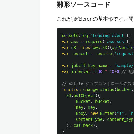
雛形ソースコード
これが擬似cronの基本形です。
console
.
log
(
'
Loading event
'
);
var
aws
=
require
(
'
aws-sdk
'
);
var
s3
=
new
aws
.
S3
({
apiVersio
var
request
=
require
(
'
request
var
jobctl_key_name
=
"
sample/
var
interval
=
30
*
1000
// 
// s3file ジョブコントロール
function
change_status
(
bucket
,
s3
.
putObject
({
Bucket
:
bucket
,
Key
:
key
,
Body
:
new
Buffer
(
"
1
"
,
'
b
ContentType
:
content_typ
},
callback
);
}