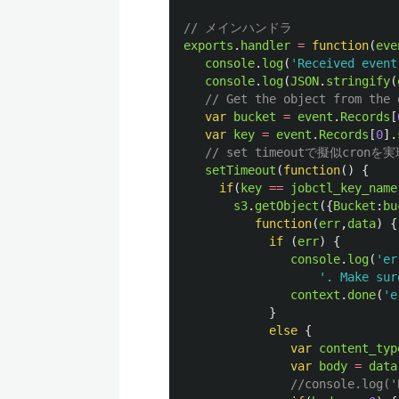
// メインハンドラ
exports
.
handler
=
function
(
eve
console
.
log
(
'
Received event
console
.
log
(
JSON
.
stringify
(
// Get the object from the 
var
bucket
=
event
.
Records
[
var
key
=
event
.
Records
[
0
].
// set timeoutで擬似cron
setTimeout
(
function
()
{
if
(
key
==
jobctl_key_name
s3
.
getObject
({
Bucket
:
bu
function
(
err
,
data
)
{
if 
(
err
)
{
console
.
log
(
'
er
'
. Make sur
context
.
done
(
'
e
}
else
{
var
content_typ
var
body
=
data
//console.log('