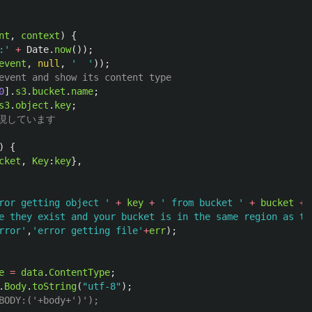
nt
,
context
)
{
:
'
+
Date
.
now
());
event
,
null
,
'
'
));
event and show its content type
0
].
s3
.
bucket
.
name
;
s3
.
object
.
key
;
を実現しています
)
{
cket
,
Key
:
key
},
ror getting object 
'
+
key
+
'
 from bucket 
'
+
bucket
+
e they exist and your bucket is in the same region as th
rror
'
,
'
error getting file
'
+
err
);
e
=
data
.
ContentType
;
.
Body
.
toString
(
"
utf-8
"
);
BODY:('+body+')');