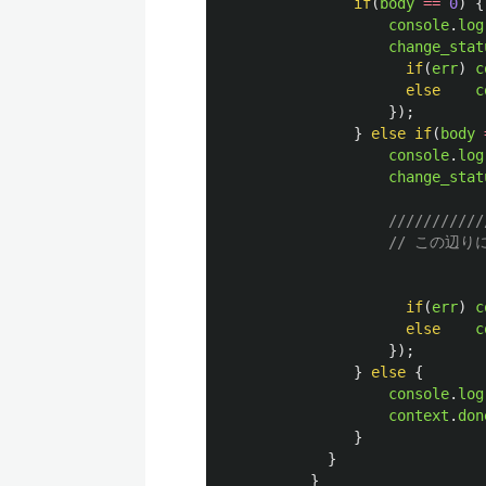
if
(
body
==
0
)
{
console
.
log
change_stat
if
(
err
)
c
else
c
});
}
else
if
(
body
console
.
log
change_stat
///////////
// この辺
if
(
err
)
c
else
c
});
}
else
{
console
.
log
context
.
don
}
}
}