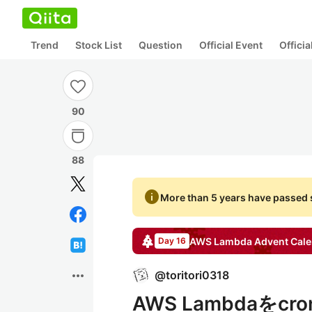
Trend
Stock List
Question
Official Event
Offici
90
88
info
More than 5 years have passed s
AWS Lambda
Advent Cale
Day 16
more_horiz
@
toritori0318
AWS Lambdaを