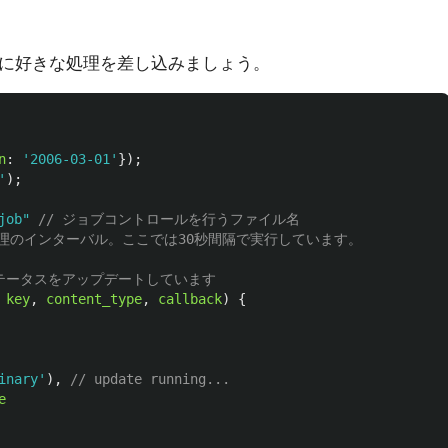
間に好きな処理を差し込みましょう。
n
:
'
2006-03-01
'
});
'
);
job
"
// ジョブコントロールを行うファイル名
処理のインターバル。ここでは30秒間隔で実行しています。
のステータスをアップデートしています
key
,
content_type
,
callback
)
{
inary
'
),
// update running...
e