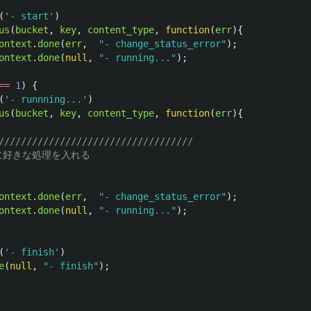
(
'
- start
'
)
us
(
bucket
,
key
,
content_type
,
function
(
err
){
ontext
.
done
(
err
,
"
- change_status_error
"
);
ontext
.
done
(
null
,
"
- running...
"
);
==
1
)
{
(
'
- runnning...
'
)
us
(
bucket
,
key
,
content_type
,
function
(
err
){
///////////////////////////////////                     
りに好きな処理を入れる
ontext
.
done
(
err
,
"
- change_status_error
"
);
ontext
.
done
(
null
,
"
- running...
"
);
(
'
- finish
'
)
e
(
null
,
"
- finish
"
);