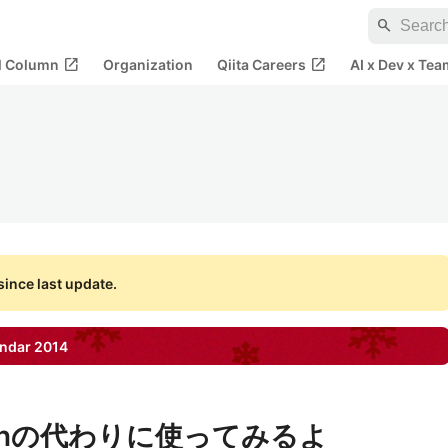
search
open_in_new
open_in_new
al Column
Organization
Qiita Careers
AI x Dev x Tea
ince last update.
ndar
2014
cronの代わりに使ってみるよ