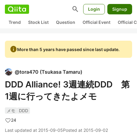
search
Login
Signup
Trend
Stock List
Question
Official Event
Official
info
More than 5 years have passed since last update.
@
tora470
(
Tsukasa Tamaru
)
DDD Alliance! 3週連続DDD 第
1週に行ってきたよメモ
メモ
DDD
24
Last updated at
2015-09-05
Posted at
2015-09-02