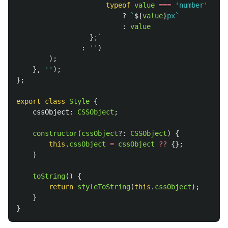
typeof
value
===
'
number
'
&&
k
?
`
${
value
}
px`
:
value
}
;`
:
''
)
);
},
''
);
};
export
class
Style
{
cssObject
:
CSSObject
;
constructor
(
cssObject
?:
CSSObject
)
{
this
.
cssObject
=
cssObject
??
{};
}
toString
()
{
return
styleToString
(
this
.
cssObject
);
}
}