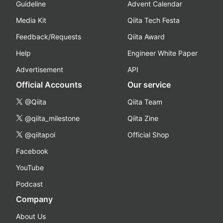
Guideline
Advent Calendar
Media Kit
Qiita Tech Festa
Feedback/Requests
Qiita Award
Help
Engineer White Paper
Advertisement
API
Official Accounts
Our service
@Qiita
Qiita Team
@qiita_milestone
Qiita Zine
@qiitapoi
Official Shop
Facebook
YouTube
Podcast
Company
About Us