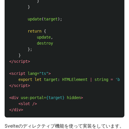
}
}
update
(
target
);
return
{
update
,
destroy
};
}
</script>
<script 
lang=
"ts"
>
export
let
target
:
HTMLElement
|
string
=
'
body
'
</script>
<div
use:portal=
{target}
hidden
>
<slot
/>
</div>
Svelteのディレクティブ機能を使って実装をしています。