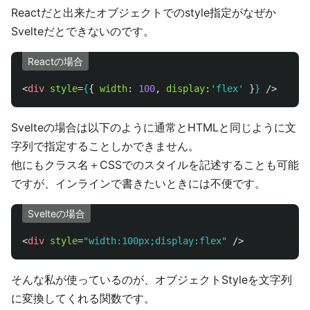
Reactだと出来たオブジェクトでのstyle指定がなぜか
Svelteだとできないのです。
Reactの場合
<
div
style
=
{
{
width
:
100
,
display
:
'
flex
'
}
}
/>
Svelteの場合は以下のように通常とHTMLと同じように文
字列で指定することしかできません。
他にもクラス名＋CSSでのスタイルを記述することも可能
ですが、インラインで書きたいときには不便です。
Svelteの場合
<
div
style
=
"width:100px;display:flex"
/>
そんな私が使っているのが、オブジェクトStyleを文字列
に変換してくれる関数です。