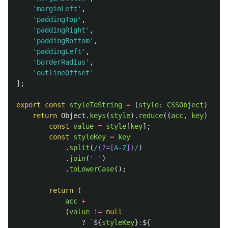
'
marginLeft
'
,
'
paddingTop
'
,
'
paddingRight
'
,
'
paddingBottom
'
,
'
paddingLeft
'
,
'
borderRadius
'
,
'
outlineOffset
'
];
export
const
styleToString
=
(
style
:
CSSObject
)
=>
{
return
Object
.
keys
(
style
).
reduce
((
acc
,
key
)
=>
{
const
value
=
style
[
key
];
const
styleKey
=
key
.
split
(
/
(?=[
A-Z
])
/
)
.
join
(
'
-
'
)
.
toLowerCase
();
return 
(
acc
+
(
value
!=
null
?
`
${
styleKey
}
:
${