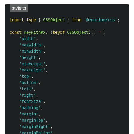
style.ts
import
type
{
CSSObject
}
from
'
@emotion/css
'
;
const
keyWithPx
:
(
keyof
CSSObject
)[]
=
[
'
width
'
,
'
maxWidth
'
,
'
minWidth
'
,
'
height
'
,
'
minHeight
'
,
'
maxHeight
'
,
'
top
'
,
'
bottom
'
,
'
left
'
,
'
right
'
,
'
fontSize
'
,
'
padding
'
,
'
margin
'
,
'
marginTop
'
,
'
marginRight
'
,
'
marginBottom
'
,