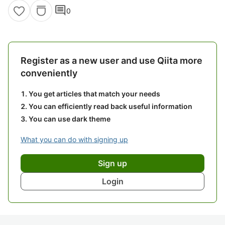
comment
0
Register as a new user and use Qiita more
conveniently
You get articles that match your needs
You can efficiently read back useful information
You can use dark theme
What you can do with signing up
Sign up
Login