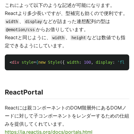
これによって以下のような記述が可能になります。
Reactより多少長いですが、型補完も効くので便利です。
、
などが詰まった連想配列の型は
width
display
からお借りしています。
@emotion/css
Reactと同じように、
、
などは数値でも指
width
height
定できるようにしています。
<
div
style
=
{
new
Style
({
width
:
100
,
display
:
'
flex
'
ReactPortal
Reactには親コンポーネントのDOM階層外にあるDOMノ
ードに対して子コンポーネントをレンダーするための仕組
みを提供してくれています。
https://ja.reactjs.org/docs/portals.html