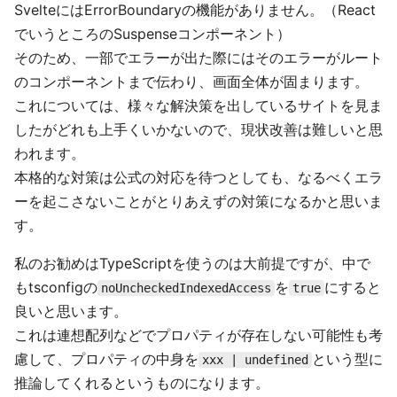
SvelteにはErrorBoundaryの機能がありません。（React
でいうところのSuspenseコンポーネント）
そのため、一部でエラーが出た際にはそのエラーがルート
のコンポーネントまで伝わり、画面全体が固まります。
これについては、様々な解決策を出しているサイトを見ま
したがどれも上手くいかないので、現状改善は難しいと思
われます。
本格的な対策は公式の対応を待つとしても、なるべくエラ
ーを起こさないことがとりあえずの対策になるかと思いま
す。
私のお勧めはTypeScriptを使うのは大前提ですが、中で
もtsconfigの
を
にすると
noUncheckedIndexedAccess
true
良いと思います。
これは連想配列などでプロパティが存在しない可能性も考
慮して、プロパティの中身を
という型に
xxx | undefined
推論してくれるというものになります。