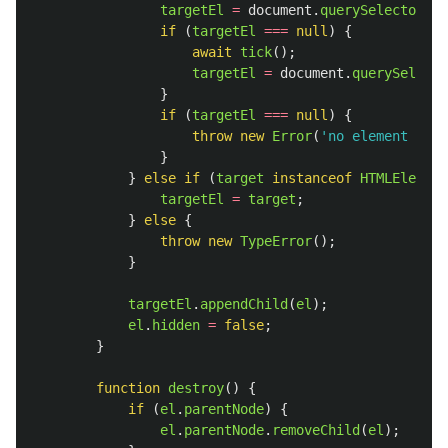
targetEl
=
document
.
querySelector
(
ta
if 
(
targetEl
===
null
)
{
await
tick
();
targetEl
=
document
.
querySelecto
}
if 
(
targetEl
===
null
)
{
throw
new
Error
(
'
no element foun
}
}
else
if 
(
target
instanceof
HTMLElement
targetEl
=
target
;
}
else
{
throw
new
TypeError
();
}
targetEl
.
appendChild
(
el
);
el
.
hidden
=
false
;
}
function
destroy
()
{
if 
(
el
.
parentNode
)
{
el
.
parentNode
.
removeChild
(
el
);