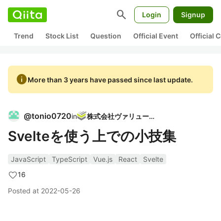
search
Login
Signup
Trend
Stock List
Question
Official Event
Official
info
More than 3 years have passed since last update.
@
tonio0720
in
株式会社ヴァリューズ
Svelteを使う上での小技集
JavaScript
TypeScript
Vue.js
React
Svelte
16
Posted at
2022-05-26