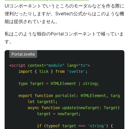
UIコンポーネントでいうところのモーダルなどを作る際に
便利だったりしますが、Svelteの公式からはこのような機
能は提供されていません。
私はこのような独自のPortalコンポーネントで補っていま
す。
Portal.svelte
<script 
context=
"module"
lang=
"ts"
>
import
{
tick
}
from
'
svelte
'
;
type
Target
=
HTMLElement
|
string
;
export
function
portal
(
el
:
HTMLElement
,
target
:
let
targetEl
;
async
function
update
(
newTarget
:
Target
)
{
target
=
newTarget
;
if 
(
typeof
target
===
'
string
'
)
{