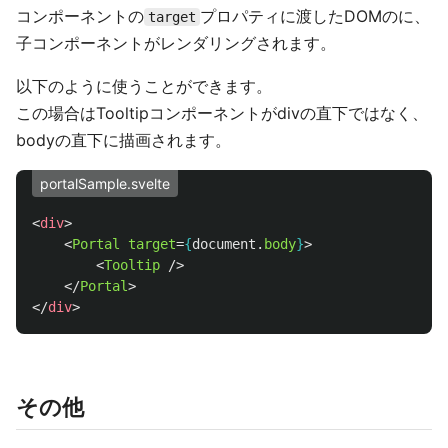
コンポーネントの
プロパティに渡したDOMのに、
target
子コンポーネントがレンダリングされます。
以下のように使うことができます。
この場合はTooltipコンポーネントがdivの直下ではなく、
bodyの直下に描画されます。
portalSample.svelte
<
div
>
<
Portal
target
=
{
document
.
body
}
>
<
Tooltip
/>
</
Portal
>
</
div
>
その他