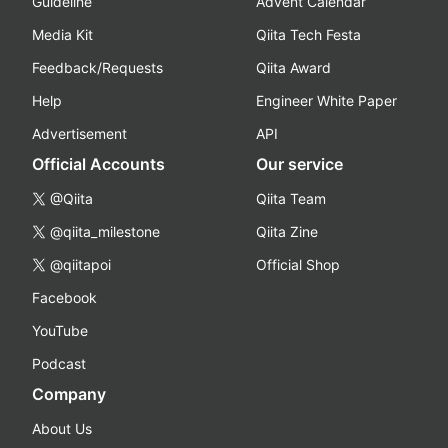
Guideline
Advent Calendar
Media Kit
Qiita Tech Festa
Feedback/Requests
Qiita Award
Help
Engineer White Paper
Advertisement
API
Official Accounts
Our service
@Qiita
Qiita Team
@qiita_milestone
Qiita Zine
@qiitapoi
Official Shop
Facebook
YouTube
Podcast
Company
About Us