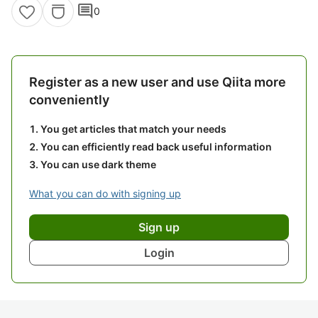
comment
0
Register as a new user and use Qiita more
conveniently
You get articles that match your needs
You can efficiently read back useful information
You can use dark theme
What you can do with signing up
Sign up
Login