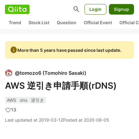
search
Login
Signup
Trend
Stock List
Question
Official Event
Official
info
More than 5 years have passed since last update.
@
tomozo6
(
Tomohiro Sasaki
)
AWS 逆引き申請手順(rDNS)
AWS
dns
逆引き
13
Last updated at
2019-03-12
Posted at
2020-08-05