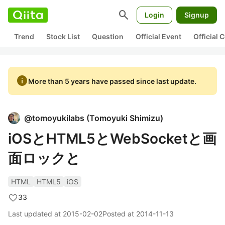
search
Login
Signup
Trend
Stock List
Question
Official Event
Official
info
More than 5 years have passed since last update.
@
tomoyukilabs
(
Tomoyuki Shimizu
)
iOSとHTML5とWebSocketと画
面ロックと
HTML
HTML5
iOS
33
Last updated at
2015-02-02
Posted at
2014-11-13