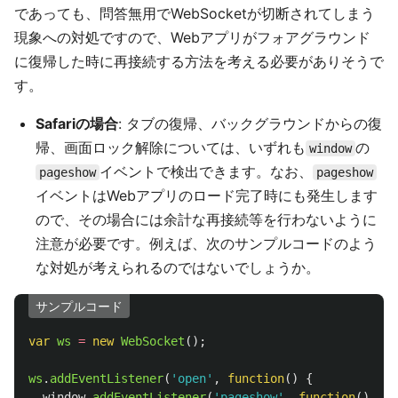
であっても、問答無用でWebSocketが切断されてしまう
現象への対処ですので、Webアプリがフォアグラウンド
に復帰した時に再接続する方法を考える必要がありそうで
す。
Safariの場合
: タブの復帰、バックグラウンドからの復
帰、画面ロック解除については、いずれも
の
window
イベントで検出できます。なお、
pageshow
pageshow
イベントはWebアプリのロード完了時にも発生します
ので、その場合には余計な再接続等を行わないように
注意が必要です。例えば、次のサンプルコードのよう
な対処が考えられるのではないでしょうか。
サンプルコード
var
ws
=
new
WebSocket
();
ws
.
addEventListener
(
'
open
'
,
function
()
{
window
.
addEventListener
(
'
pageshow
'
,
function
()
{