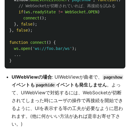
// WebSocketが切断されていれば、再接続を試みる
if
(
ws
.
readyState
!=
WebSocket
.
OPEN
)
connect
();
},
false
);
},
false
);
function
connect
()
{
ws
.
open
(
'
ws://foo.bar/ws
'
);
...
}
UIWebViewの場合
: UIWebViewが曲者で、
pageshow
イベントも
イベントも発生しません
。よっ
pagehide
て、UIWebViewで対処するには、WebSocketが切断
されてしまった時にユーザの操作で再接続を開始でき
るように、UIを表示する等の工夫が必要なように思わ
れます。(他に何かいい方法があれば是非お寄せ下さ
い。)