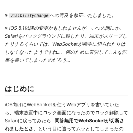
※
への言及を修正いたしました。
visibilitychange
※
iOS 8.1以降の変更かもしれませんが、いつの間にか、
Safariをバックグラウンドに移したり、端末がスリープし
たりするくらいでは、WebSocketが勝手に切られたりは
しなくなったようですね...。何のために苦労してこんな記
事を書いてしまったのだろう...
はじめに
iOS向けにWebSocketを使うWebアプリを書いていた
ら、端末放置中にロック画面になったのでロック解除して
Safariに戻ってみたら...
問答無用でWebSocketが切断さ
れましたとさ
、という目に遭ってムッとしてしまったの