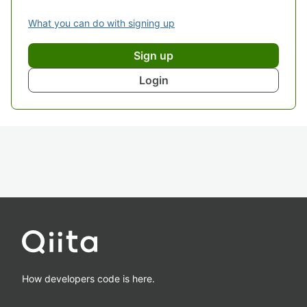
What you can do with signing up
Sign up
Login
How developers code is here.