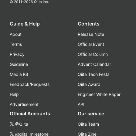
© 2011-
2026
Qiita Inc.
Guide & Help
Contents
About
Release Note
Terms
Official Event
Privacy
Official Column
Guideline
Advent Calendar
Media Kit
Qiita Tech Festa
Feedback/Requests
Qiita Award
Help
Engineer White Paper
Advertisement
API
Official Accounts
Our service
@Qiita
Qiita Team
@qiita_milestone
Qiita Zine