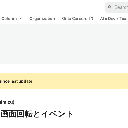
search
open_in_new
open_in_new
al Column
Organization
Qiita Careers
AI x Dev x Tea
ince last update.
himizu
)
S 8での画面回転とイベント