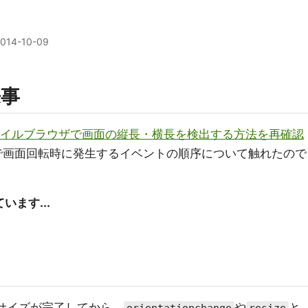
014-10-09
来事
イルブラウザで画面の縦長・横長を検出する方法を再確認
oidで画面回転時に発生するイベントの順序について触れたので
います...
面リサイズが完了してから、
や
と