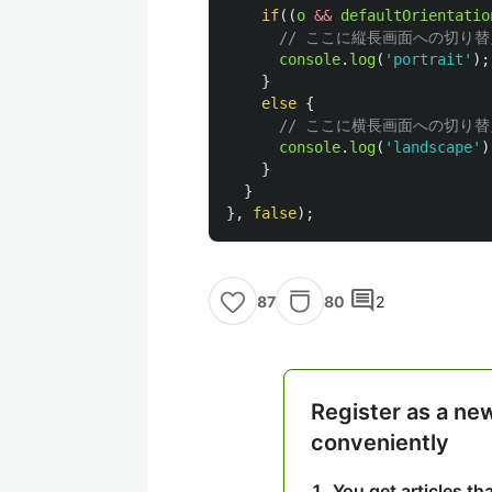
if
((
o
&&
defaultOrientatio
// ここに縦長画面への切り
console
.
log
(
'
portrait
'
);
}
else
{
// ここに横長画面への切り
console
.
log
(
'
landscape
'
)
}
}
},
false
);
comment
80
2
87
Register as a ne
conveniently
You get articles t