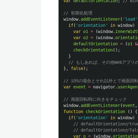
var
defaultOrientation
;
// wi
// 初期化処理
window
.
addEventListener
(
'
load
'
if
(
'
orientation
'
in
window
)
var
o1
=
(
window
.
innerWidt
var
o2
=
(
window
.
orientati
defaultOrientation
=
(
o1
&
checkOrientation
();
}
// もしあれば、その他Webアプリ
},
false
);
// iOSの場合とそれ以外とで画面
var
event
=
navigator
.
userAgen
// 画面回転時に向きをチェック
window
.
addEventListener
(
event
,
function
checkOrientation
()
{
if
(
'
orientation
'
in
window
)
// defaultOrientationが
// defaultOrientationが
var
o
=
(
window
.
orientatio