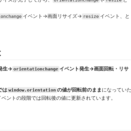
orientationchange
resize
イベント→画面リサイズ→
イベント、と
ionchange
resize
。
は
発生→
イベント発生→画面回転・リサ
orientationchange
。
では
の値が回転前のまま
になってい
window.orientation
イベントの段階では回転後の値に更新されています。