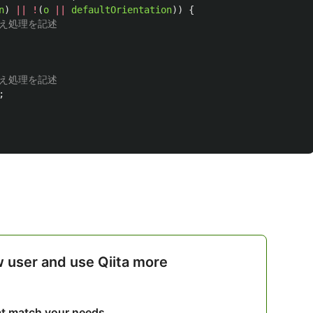
n
)
||
!
(
o
||
defaultOrientation
))
{
替え処理を記述
替え処理を記述
;
w user and use Qiita more
hat match your needs