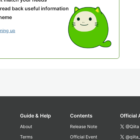
 read back useful information
theme
gning up
Guide & Help
Contents
Official
About
Release Note
@Qiita
Terms
Official Event
@qiita