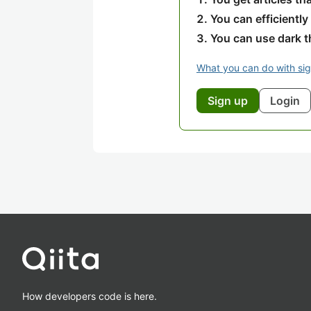
You can efficiently
You can use dark 
What you can do with si
Sign up
Login
How developers code is here.