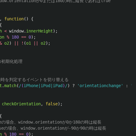
ndow.orientationが0または180の時に縦長であればtrue
,
function
()
{
{
h
<
window
.
innerHeight
);
on
%
180
==
0
);
&
o2
)
||
!
(
o1
||
o2
);
の初期化処理
回転時を判定するイベントを切り替える
t
.
match
(
/
(
iPhone|iPod|iPad
)
/
)
?
'
orientationchange
'
:
'
r
checkOrientation
,
false
);
{
trueの場合、window.orientationが0か180の時は縦長
falseの場合、window.orientationが-90か90の時は縦長
n
%
180
==
0
);