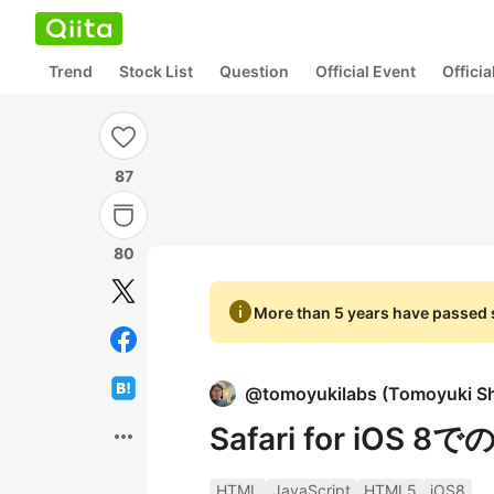
Trend
Stock List
Question
Official Event
Offici
87
80
info
More than 5 years have passed s
@
tomoyukilabs
(
Tomoyuki S
Safari for iO
more_horiz
HTML
JavaScript
HTML5
iOS8