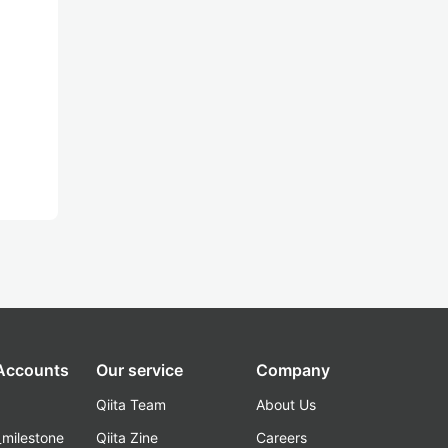
 Accounts
Our service
Company
Qiita Team
About Us
_milestone
Qiita Zine
Careers