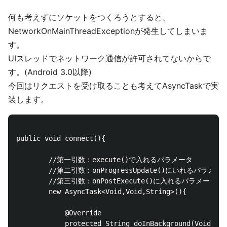
何も考えずにソケットをつくろうとすると、
NetworkOnMainThreadExceptionが発生してしまいま
す。
UIスレッドでネットワーク通信が許可されてないからで
す。(Android 3.0以降)
今回はリクエストを受け取ることも考えてAsyncTaskで実
装します。
public void connect(){

        //第一引数：execute()で入れるパラメータ

        //第二引数：onProgressUpdate()にいれるパラメータ
        //第三引数：onPostExecute()に入れるパラメータ

        new AsyncTask<Void,Void,String>(){

            @Override

            protected String doInBackground(Void... 