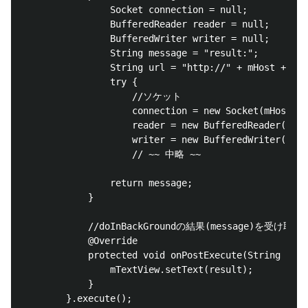
                Socket connection = null;

                BufferedReader reader = null;

                BufferedWriter writer = null;

                String message = "result:";

                String url = "http://" + mHost +":" 
                try {

                    //ソケット

                    connection = new Socket(mHost, m
                    reader = new BufferedReader(new 
                    writer = new BufferedWriter(new 
                    // ~~ 中略 ~~

                return message;

            }

            //doInBackGroundの結果(message)を受け取る

            @Override

            protected void onPostExecute(String resu
                mTextView.setText(result);

            }

        }.execute();
