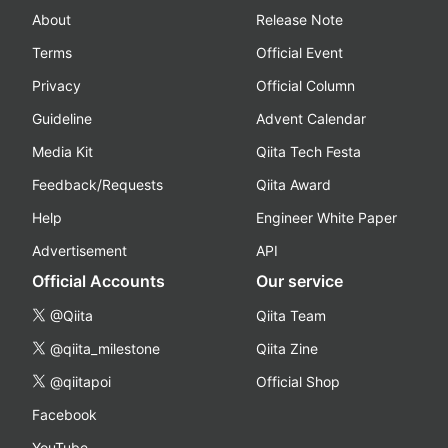
About
Release Note
Terms
Official Event
Privacy
Official Column
Guideline
Advent Calendar
Media Kit
Qiita Tech Festa
Feedback/Requests
Qiita Award
Help
Engineer White Paper
Advertisement
API
Official Accounts
Our service
@Qiita
Qiita Team
@qiita_milestone
Qiita Zine
@qiitapoi
Official Shop
Facebook
YouTube