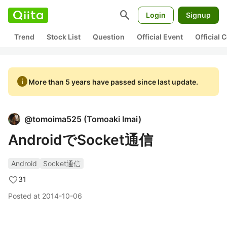
search
Login
Signup
Trend
Stock List
Question
Official Event
Official
info
More than 5 years have passed since last update.
@
tomoima525
(
Tomoaki Imai
)
AndroidでSocket通信
Android
Socket通信
31
Posted at
2014-10-06