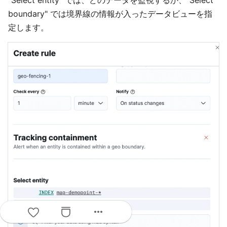
boundary" では境界線の情報が入ったデータビューを指
定します。
more_horiz