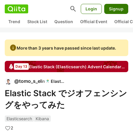
search
Login
Signup
Trend
Stock List
Question
Official Event
Official
info
More than 3 years have passed since last update.
Elastic Stack (Elasticsearch)
Advent Calendar
2022
Day 13
@
tomo_s_el
in
Elastic
Elastic Stack でジオフェンシン
グをやってみた
Elasticsearch
Kibana
2