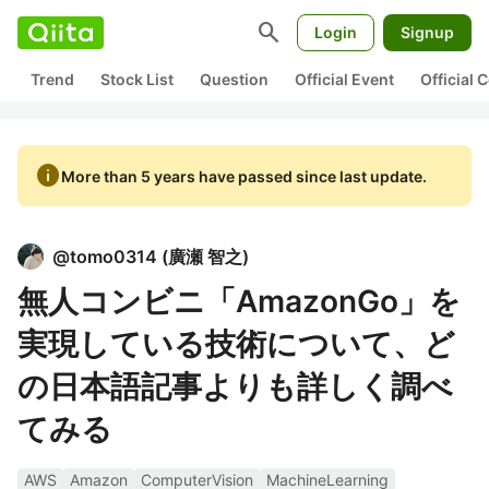
search
Login
Signup
Trend
Stock List
Question
Official Event
Official
info
More than 5 years have passed since last update.
@
tomo0314
(
廣瀬 智之
)
無人コンビニ「AmazonGo」を
実現している技術について、ど
の日本語記事よりも詳しく調べ
てみる
AWS
Amazon
ComputerVision
MachineLearning