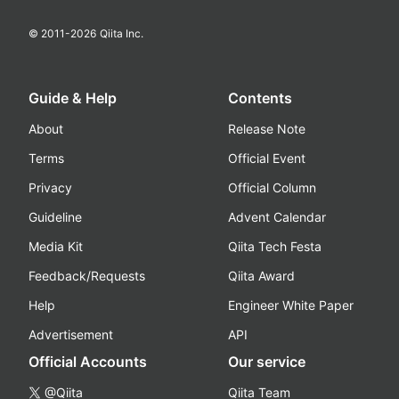
© 2011-
2026
Qiita Inc.
Guide & Help
Contents
About
Release Note
Terms
Official Event
Privacy
Official Column
Guideline
Advent Calendar
Media Kit
Qiita Tech Festa
Feedback/Requests
Qiita Award
Help
Engineer White Paper
Advertisement
API
Official Accounts
Our service
@Qiita
Qiita Team