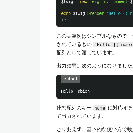
$twig
=
new
Twig_Environment
(
$
echo
$twig
->
render
(
'Hello {{ n
?>
この実装例はシンプルなもので
されているもの
'Hello {{ name
配列として渡しています。
出力結果は次のようになりました
output
連想配列のキー
に対応する
name
て出力されています。
とりあえず、基本的な使い方で動