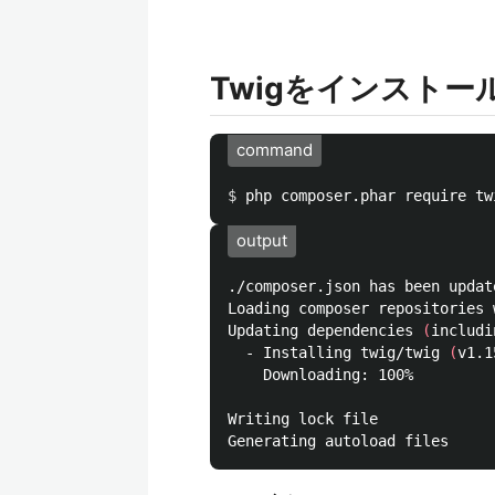
Twigをインストー
command
$ 
php composer.phar require tw
output
./composer.json has been update
Loading composer repositories 
Updating dependencies 
(
includi
  - Installing twig/twig 
(
v1.1
    Downloading: 100%         

Writing lock file
