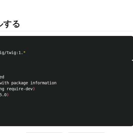
ルする
ig/twig:1.
*
d

with package information

ng require-dev
)
5.0
)