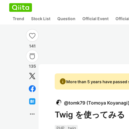
Trend
Stock List
Question
Official Event
Offici
141
135
info
More than 5 years have passed s
@
tomk79
(
Tomoya Koyanagi
Twig を使ってみる
more_horiz
PHP
twig