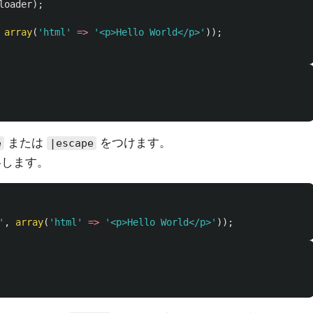
loader
);
array
(
'html'
=>
'<p>Hello World</p>'
));
または
をつけます。
e
|escape
略します。
'
,
array
(
'html'
=>
'<p>Hello World</p>'
));