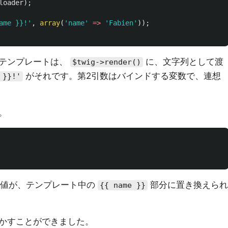
loader
);
ame }}!'
,
array
(
'name'
=>
'Fabien'
));
、テンプレートは、
に、文字列として渡
$twig->render()
がそれです。第2引数はバインドする変数で、連想
 }}!'
。
値が、テンプレート中の
部分に置き換えられ
{{ name }}
かすことができました。