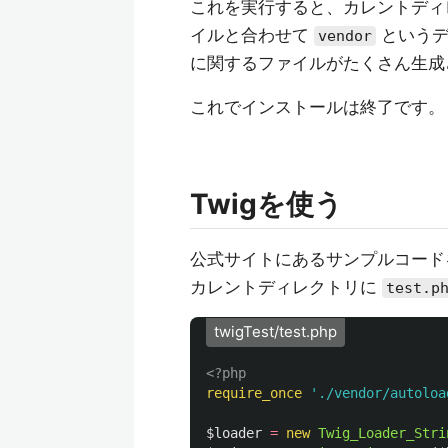
これを実行すると、カレントデ
イルと合わせて
というディ
vendor
に関するファイルがたくさん生成
これでインストールは終了です。
Twigを使う
公式サイトにあるサンプルコード
カレントディレクトリに
test.p
twigTest/test.php
<?php
require_once
'./vendor/autoloa
$loader
=
new
Twig_Loader_Stri