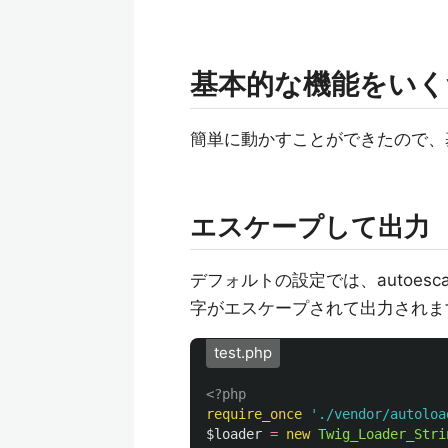
基本的な機能をいく
簡単に動かすことができたので、
エスケープして出力
デフォルトの設定では、autoes
字がエスケープされて出力されま
test.php
<?php
require_once
'./vendor/autoloa
$loader
=
new
Twig_Loader_Stri