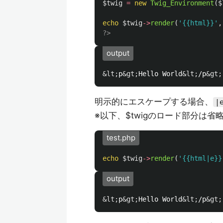
$twig
=
new
Twig_Environment
(
$
echo
$twig
->
render
(
'{{html}}'
,
?>
output
&lt;
p
&gt;
Hello World
&lt;
/p
&gt;
明示的にエスケープする場合、
|
※以下、$twigのロード部分は省
test.php
echo
$twig
->
render
(
'{{html|e}}
output
&lt;
p
&gt;
Hello World
&lt;
/p
&gt;