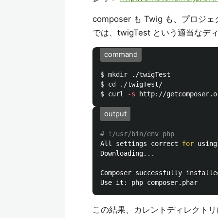
composer も Twig も
では、twigTest という適
command
$ 
mkdir
$ 
cd
$ 
curl 
-s
output
# !/usr/bin/env php
All settings correct 
for 
using
Downloading...

Composer successfully installe
この結果、カレントディレクト