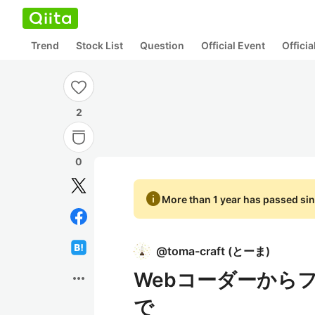
Trend
Stock List
Question
Official Event
Offici
2
0
info
More than 1 year has passed sin
@
toma-craft
(
とーま
)
Webコーダーから
more_horiz
で