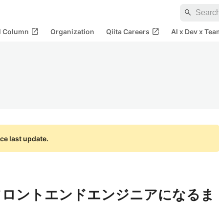
search
open_in_new
open_in_new
al Column
Organization
Qiita Careers
AI x Dev x Tea
ce last update.
フロントエンドエンジニアになるま