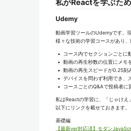
私がReactを学ぶ
Udemy
動画学習ツールのUdemyです
様々な技術の学習コースがあり、
コース内でセクションごとに
動画の再生秒数の位置にメモ
動画の再生スピードが0.25
デバイスを問わず利用でき、
コースごとのQ&Aで投稿者に
私はReactの学習に、「じゃけ
以下にリンクを載せておきます。
基礎編
【最新ver対応済】モダンJavaS