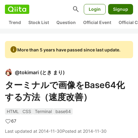
search
Login
Signup
Trend
Stock List
Question
Official Event
Official
info
More than 5 years have passed since last update.
@
tokimari
(
とき まり
)
ターミナルで画像をBase64化
する方法（速度改善）
HTML
CSS
Terminal
base64
67
Last updated at
2014-11-30
Posted at
2014-11-30