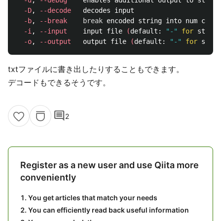
-d
, 
--debug
    enables additional output to stderr

-D
, 
--decode
   decodes input

-b
, 
--break
break 
encoded string into num chara
-i
, 
--input
    input file 
(
default: 
"-"
for 
stdin
)
-o
, 
--output
   output file 
(
default: 
"-"
for 
stdou
txtファイルに書き出したりすることもできます。
デコードもできるそうです。
comment
2
Register as a new user and use Qiita more
conveniently
You get articles that match your needs
You can efficiently read back useful information