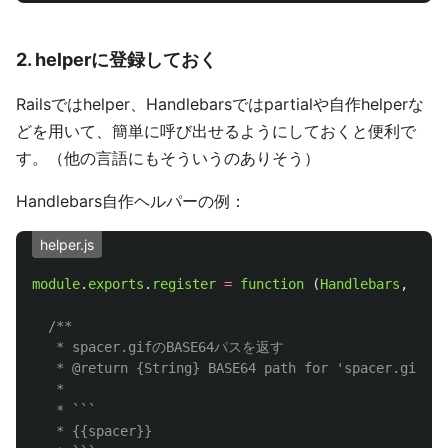
2. helperに登録しておく
Railsではhelper、Handlebarsではpartialや自作helperな
どを用いて、簡単に呼び出せるようにしておくと便利で
す。（他の言語にもそういうのありそう）
Handlebars自作ヘルパーの例：
helper.js
module
.
exports
.
register
=
function 
(
Handlebars
,
opti
/**

   * spacer.gifのBASE64パスを返す

   * @return {String} BASE64 path for 'spacer.gif'

   * 

   * ```

   * {{spacer}}
