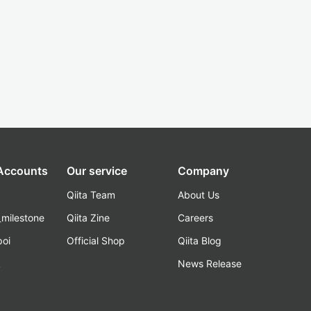
 Accounts
Our service
Company
Qiita Team
About Us
_milestone
Qiita Zine
Careers
poi
Official Shop
Qiita Blog
k
News Release