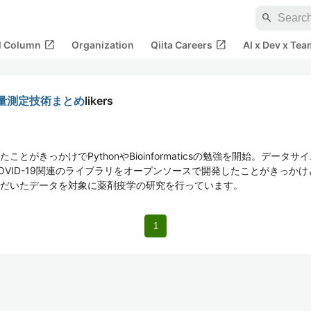
search
open_in_new
open_in_new
al Column
Organization
Qiita Careers
AI x Dev x Tea
量測定技術まとめ
likers
とがきっかけでPythonやBioinformaticsの勉強を開始。デー
VID-19関連のライブラリをオープンソースで開発したことがきっかけ
だいたデータを対象に薬剤疫学の研究を行っています。
1