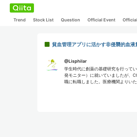
Trend
Stock List
Question
Official Event
Offici
貧血管理アプリに活かす非侵襲的血液
@
Lisphilar
学生時代に創薬の基礎研究を行っていたこ
発モニター）に就いていましたが、CO
職に転職しました。医療機関よりいた