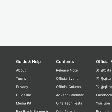
Guide & Help
Contents
Official
About
Release Note
@Qiita
Terms
Official Event
@qiita
Privacy
Official Column
@qiita
Guideline
Advent Calendar
Faceboo
Media Kit
Qiita Tech Festa
YouTube
Feedback/Requests
Qiita Award
Podcast