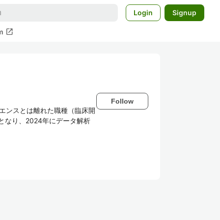
Login
Signup
open_in_new
m
Follow
タサイエンスとは離れた職種（臨床開
となり、2024年にデータ解析