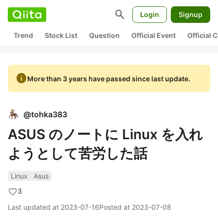
search
Login
Signup
Trend
Stock List
Question
Official Event
Official
info
More than 3 years have passed since last update.
@
tohka383
ASUS のノートに Linux を入れ
ようとして苦労した話
Linux
Asus
3
Last updated at
2023-07-16
Posted at
2023-07-08