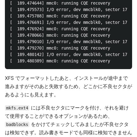
[  189.474644] mmc0: running CQE recovery

[  189.475573] I/O error, dev mmcblk0, sector 178065
[  189.475788] mmc0: running CQE recovery

[  189.476691] I/O error, dev mmcblk0, sector 178068
[  189.476924] mmc0: running CQE recovery

[  189.478066] mmc0: running CQE recovery

[  189.479010] I/O error, dev mmcblk0, sector 178044
[  189.479270] mmc0: running CQE recovery

[  189.480142] I/O error, dev mmcblk0, sector 178069
XFS でフォーマットしたあと、インストールが途中まで
進みますがそのあと失敗するため、どこかに不良セクタが
あるようにも見えます。
には不良セクタにマークを付け、それを避け
mkfs.ext4
て使用することができるオプションがあるため、
をかけてチェックしてみましたが不良セクタ
badblocks
は検知できず。読み書きモードでも同様に検知できません