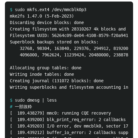
$
sudo 
mke2fs 1.47.0 (5-Feb-2023)

Discarding device blocks: done                      
Creating filesystem with 28310267 4k blocks and 7077
Filesystem UUID: 56264c09-de04-4108-8579-f20a9412056
Superblock backups stored on blocks: 

	32768, 98304, 163840, 229376, 294912, 819200, 884736, 1605632, 2654208, 

	4096000, 7962624, 11239424, 20480000, 23887872

Allocating group tables: done                       
Writing inode tables: done                          
Creating journal (131072 blocks): done

Writing superblocks and filesystem accounting inform
$
sudo 
#
[  189.438279] mmc0: running CQE recovery

[  189.439200] blk_print_req_error: 2 callbacks supp
[  189.439203] I/O error, dev mmcblk0, sector 178072
[  189.439212] buffer_io_error: 2 callbacks suppress