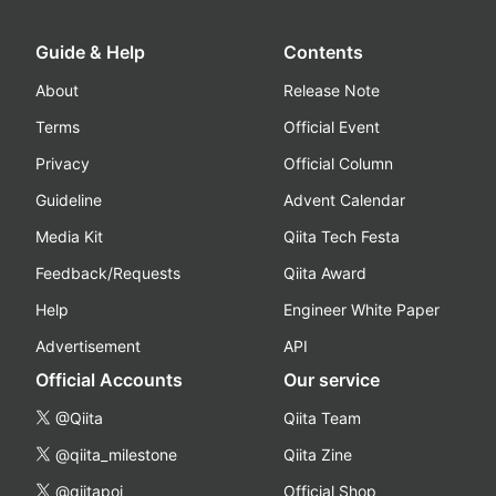
Guide & Help
Contents
About
Release Note
Terms
Official Event
Privacy
Official Column
Guideline
Advent Calendar
Media Kit
Qiita Tech Festa
Feedback/Requests
Qiita Award
Help
Engineer White Paper
Advertisement
API
Official Accounts
Our service
@Qiita
Qiita Team
@qiita_milestone
Qiita Zine
@qiitapoi
Official Shop