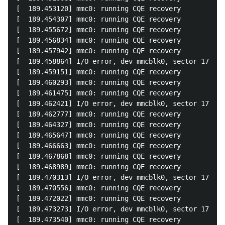
[  189.453120] mmc0: running CQE recovery

[  189.454307] mmc0: running CQE recovery

[  189.455672] mmc0: running CQE recovery

[  189.456834] mmc0: running CQE recovery

[  189.457942] mmc0: running CQE recovery

[  189.458864] I/O error, dev mmcblk0, sector 178040
[  189.459151] mmc0: running CQE recovery

[  189.460293] mmc0: running CQE recovery

[  189.461475] mmc0: running CQE recovery

[  189.462421] I/O error, dev mmcblk0, sector 178037
[  189.462777] mmc0: running CQE recovery

[  189.464327] mmc0: running CQE recovery

[  189.465647] mmc0: running CQE recovery

[  189.466663] mmc0: running CQE recovery

[  189.467868] mmc0: running CQE recovery

[  189.468989] mmc0: running CQE recovery

[  189.470313] I/O error, dev mmcblk0, sector 178059
[  189.470556] mmc0: running CQE recovery

[  189.472022] mmc0: running CQE recovery

[  189.473273] I/O error, dev mmcblk0, sector 178035
[  189.473540] mmc0: running CQE recovery
