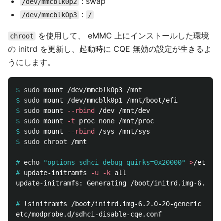
: swap
/dev/mmcblk0p2
:
/dev/mmcblk0p3
/
を使用して、 eMMC 上にインストールした環境
chroot
の initrd を更新し、起動時に CQE 無効の設定が生きるよ
うにします。
$
sudo 
$
sudo 
$
sudo 
mount 
--rbind
$
sudo 
mount 
-t
$
sudo 
mount 
--rbind
$
sudo chroot
#
echo
"options sdhci debug_quirks=0x20000"
>
#
update-initramfs 
-u
-k
update-initramfs: Generating /boot/initrd.img-6.2.0-
#
lsinitramfs /boot/initrd.img-6.2.0-20-generic | 
gr