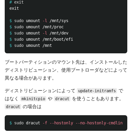
#
exit
exit

$
sudo 
umount 
-l
$
sudo 
$
sudo 
umount 
-l
$
sudo 
$
sudo 
ブートパーティションのマウント先は、インストールした
ディストリビューション、使用ブートローダなどによって
異なる場合があります。
ディストリビューションによって
で
update-initramfs
はなく
や
を使うこともあります。
mkinitcpio
dracut
の場合は
dracut
$
sudo 
dracut 
-f
--hostonly
--no-hostonly-cmdline