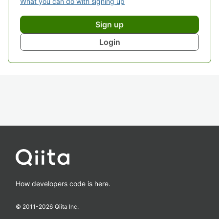
What you can do with signing up
Sign up
Login
How developers code is here.
© 2011-
2026
Qiita Inc.