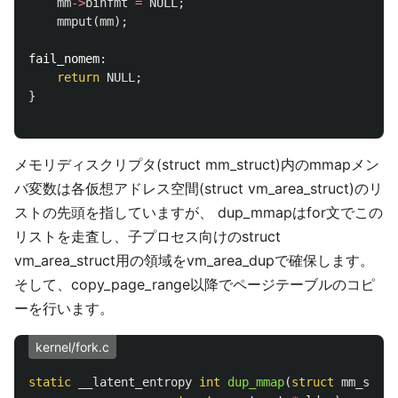
mm
->
binfmt
=
NULL
;
mmput
(
mm
);
fail_nomem:
return
NULL
;
}
メモリディスクリプタ(struct mm_struct)内のmmapメン
バ変数は各仮想アドレス空間(struct vm_area_struct)のリ
ストの先頭を指していますが、 dup_mmapはfor文でこの
リストを走査し、子プロセス向けのstruct
vm_area_struct用の領域をvm_area_dupで確保します。
そして、copy_page_range以降でページテーブルのコピ
ーを行います。
kernel/fork.c
static
__latent_entropy
int
dup_mmap
(
struct
mm_struc