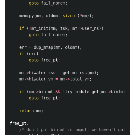
goto
fail_nomem
;
memcpy
(
mm
,
oldmm
,
sizeof
(
*
mm
));
if
(
!
mm_init
(
mm
,
tsk
,
mm
->
user_ns
))
goto
fail_nomem
;
err
=
dup_mmap
(
mm
,
oldmm
);
if
(
err
)
goto
free_pt
;
mm
->
hiwater_rss
=
get_mm_rss
(
mm
);
mm
->
hiwater_vm
=
mm
->
total_vm
;
if
(
mm
->
binfmt
&&
!
try_module_get
(
mm
->
binfmt
->
mo
goto
free_pt
;
return
mm
;
free_pt:
/* don't put binfmt in mmput, we haven't got mod