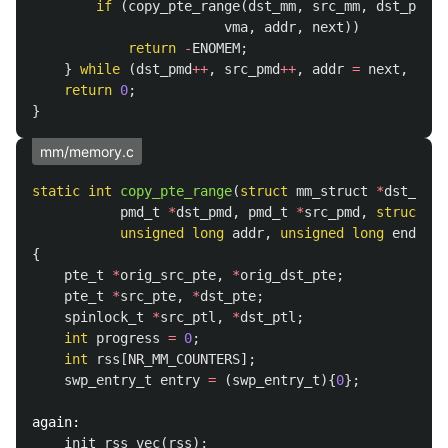
if
(
copy_pte_range
(
dst_mm
,
src_mm
,
dst_pmd
,
vma
,
addr
,
next
))
return
-
ENOMEM
;
}
while
(
dst_pmd
++
,
src_pmd
++
,
addr
=
next
,
addr
return
0
;
}
mm/memory.c
static
int
copy_pte_range
(
struct
mm_struct
*
dst_mm
,
pmd_t
*
dst_pmd
,
pmd_t
*
src_pmd
,
struct
vm
unsigned
long
addr
,
unsigned
long
end
)
{
pte_t
*
orig_src_pte
,
*
orig_dst_pte
;
pte_t
*
src_pte
,
*
dst_pte
;
spinlock_t
*
src_ptl
,
*
dst_ptl
;
int
progress
=
0
;
int
rss
[
NR_MM_COUNTERS
];
swp_entry_t
entry
=
(
swp_entry_t
){
0
};
again:
init_rss_vec
(
rss
);