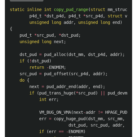
static
inline
int
copy_pud_range
(
struct
mm_struct
*
d
p4d_t
*
dst_p4d
,
p4d_t
*
src_p4d
,
struct
vm_ar
unsigned
long
addr
,
unsigned
long
end
)
{
pud_t
*
src_pud
,
*
dst_pud
;
unsigned
long
next
;
dst_pud
=
pud_alloc
(
dst_mm
,
dst_p4d
,
addr
);
if
(
!
dst_pud
)
return
-
ENOMEM
;
src_pud
=
pud_offset
(
src_p4d
,
addr
);
do
{
next
=
pud_addr_end
(
addr
,
end
);
if
(
pud_trans_huge
(
*
src_pud
)
||
pud_devmap
(
*
int
err
;
VM_BUG_ON_VMA
(
next
-
addr
!=
HPAGE_PUD_SIZ
err
=
copy_huge_pud
(
dst_mm
,
src_mm
,
dst_pud
,
src_pud
,
addr
,
vma
)
if
(
err
==
-
ENOMEM
)