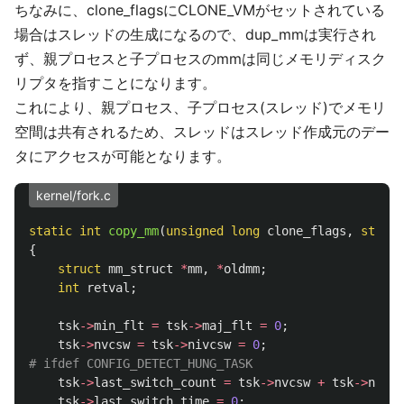
ちなみに、clone_flagsにCLONE_VMがセットされている
場合はスレッドの生成になるので、dup_mmは実行され
ず、親プロセスと子プロセスのmmは同じメモリディスク
リプタを指すことになります。
これにより、親プロセス、子プロセス(スレッド)でメモリ
空間は共有されるため、スレッドはスレッド作成元のデー
タにアクセスが可能となります。
kernel/fork.c
static
int
copy_mm
(
unsigned
long
clone_flags
,
struct
{
struct
mm_struct
*
mm
,
*
oldmm
;
int
retval
;
tsk
->
min_flt
=
tsk
->
maj_flt
=
0
;
tsk
->
nvcsw
=
tsk
->
nivcsw
=
0
;
tsk
->
last_switch_count
=
tsk
->
nvcsw
+
tsk
->
nivcs
tsk
->
last_switch_time
=
0
;