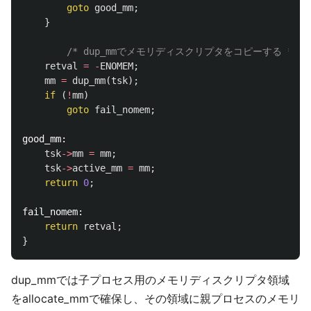
goto
good_mm
;
}
/* dup_mmでメモリディスクリプタをコピーする */
retval
=
-
ENOMEM
;
mm
=
dup_mm
(
tsk
);
if
(
!
mm
)
goto
fail_nomem
;
good_mm:
tsk
->
mm
=
mm
;
tsk
->
active_mm
=
mm
;
return
0
;
fail_nomem:
return
retval
;
}
dup_mmでは子プロセス用のメモリディスクリプタ領域
をallocate_mmで確保し、その領域に親プロセスのメモリ