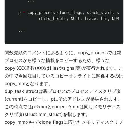
...
p
=
copy_process
(
clone_flags
,
stack_start
,
stack
child_tidptr
,
NULL
,
trace
,
tls
,
NUMA_NO
...
関数先頭のコメントにあるように、copy_processでは親
プロセスから様々な情報をコピーするため、様々な
copy_XXX関数(XXXはfilesやsignal等)が実行されます。こ
の中で今回注目しているコピーオンライトに関係するのは
copy_mmとなります。
dup_task_structは親プロセスのプロセスディスクリプタ
(current)をコピーし、pにそのアドレスが格納されます。
この時点ではp->mmとcurrent->mmは同じメモリディス
クリプタ(struct mm_struct)を指します。
copy_mmの中でclone_flagsに応じたメモリディスクリプ