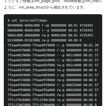
ミッション情報はvm_page_prot、inode情報はvm_fileの
ように、vm_area_structから抽出されています。
$ cat /proc/self/maps

00400000-0040c000 r-xp 00000000 08:01 4729393       
0060b000-0060c000 r--p 0000b000 08:01 4729393       
0060c000-0060d000 rw-p 0000c000 08:01 4729393       
02240000-02261000 rw-p 00000000 00:00 0             
7feaa45a4000-7feaa4979000 r--p 00000000 08:01 288696
7feaa4979000-7feaa4b39000 r-xp 00000000 08:01 576739
7feaa4b39000-7feaa4d39000 ---p 001c0000 08:01 576739
7feaa4d39000-7feaa4d3d000 r--p 001c0000 08:01 576739
7feaa4d3d000-7feaa4d3f000 rw-p 001c4000 08:01 576739
7feaa4d3f000-7feaa4d43000 rw-p 00000000 00:00 0 

7feaa4d43000-7feaa4d69000 r-xp 00000000 08:01 576739
7feaa4f24000-7feaa4f49000 rw-p 00000000 00:00 0 

7feaa4f68000-7feaa4f69000 r--p 00025000 08:01 576739
7feaa4f69000-7feaa4f6a000 rw-p 00026000 08:01 576739
7feaa4f6a000-7feaa4f6b000 rw-p 00000000 00:00 0 

7ffc2702b000-7ffc2704c000 rw-p 00000000 00:00 0     
7ffc270d7000-7ffc270da000 r--p 00000000 00:00 0     