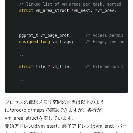
/* linked list of VM areas per task, sorted by a
struct
vm_area_struct
*
vm_next
,
*
vm_prev
;
...
pgprot_t
vm_page_prot
;
/* Access permission
unsigned
long
vm_flags
;
/* Flags, see mm.h. 
...
struct
file
*
vm_file
;
/* File we map to (c
...
プロセスの仮想メモリ空間の割当は以下のよう
に/proc/pid/mapsで確認できますが、各行が
vm_area_structを表しています。
開始アドレスはvm_start、終了アドレスはvm_end、パー