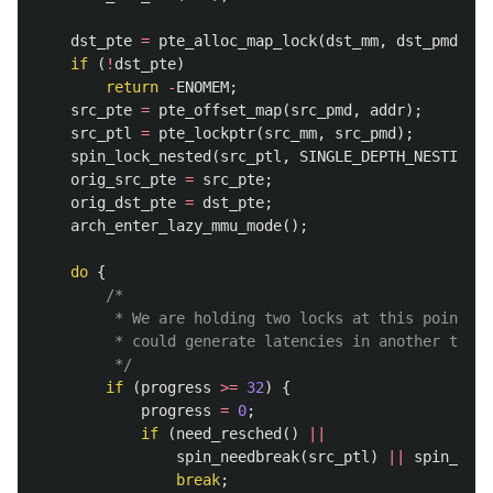
dst_pte
=
pte_alloc_map_lock
(
dst_mm
,
dst_pmd
,
ad
if
(
!
dst_pte
)
return
-
ENOMEM
;
src_pte
=
pte_offset_map
(
src_pmd
,
addr
);
src_ptl
=
pte_lockptr
(
src_mm
,
src_pmd
);
spin_lock_nested
(
src_ptl
,
SINGLE_DEPTH_NESTING
);
orig_src_pte
=
src_pte
;
orig_dst_pte
=
dst_pte
;
arch_enter_lazy_mmu_mode
();
do
{
/*

		 * We are holding two locks at this point - either of them

		 * could generate latencies in another task on another CPU.

		 */
if
(
progress
>=
32
)
{
progress
=
0
;
if
(
need_resched
()
||
spin_needbreak
(
src_ptl
)
||
spin_need
break
;