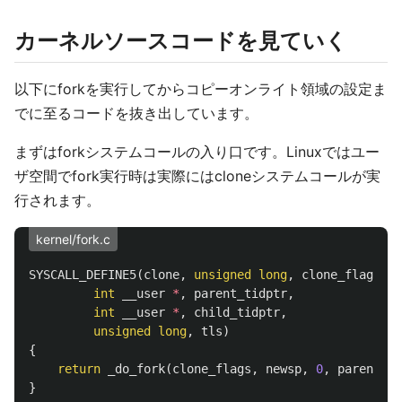
カーネルソースコードを見ていく
以下にforkを実行してからコピーオンライト領域の設定ま
でに至るコードを抜き出しています。
まずはforkシステムコールの入り口です。Linuxではユー
ザ空間でfork実行時は実際にはcloneシステムコールが実
行されます。
kernel/fork.c
SYSCALL_DEFINE5
(
clone
,
unsigned
long
,
clone_flags
,
u
int
__user
*
,
parent_tidptr
,
int
__user
*
,
child_tidptr
,
unsigned
long
,
tls
)
{
return
_do_fork
(
clone_flags
,
newsp
,
0
,
parent_ti
}