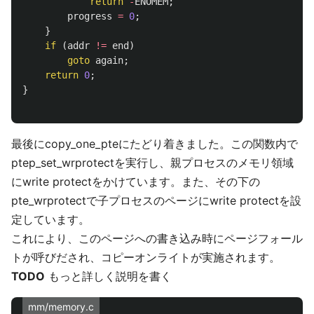
return
-
ENOMEM
;
progress
=
0
;
}
if
(
addr
!=
end
)
goto
again
;
return
0
;
}
最後にcopy_one_pteにたどり着きました。この関数内で
ptep_set_wrprotectを実行し、親プロセスのメモリ領域
にwrite protectをかけています。また、その下の
pte_wrprotectで子プロセスのページにwrite protectを設
定しています。
これにより、このページへの書き込み時にページフォール
トが呼びだされ、コピーオンライトが実施されます。
TODO
もっと詳しく説明を書く
mm/memory.c