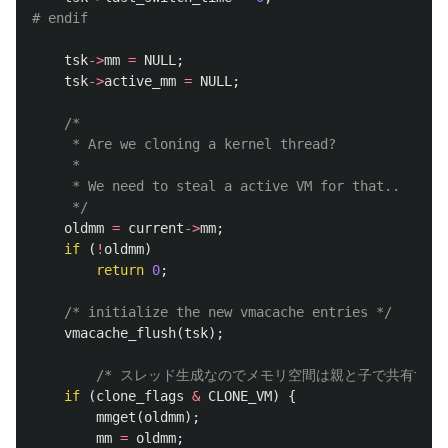
tsk
->
mm
=
NULL
;
tsk
->
active_mm
=
NULL
;
/*

	 * Are we cloning a kernel thread?

	 *

	 * We need to steal a active VM for that..

	 */
oldmm
=
current
->
mm
;
if
(
!
oldmm
)
return
0
;
/* initialize the new vmacache entries */
vmacache_flush
(
tsk
);
/* スレッド生成なのでメモリ空間は親と子で共有する.d
if
(
clone_flags
&
CLONE_VM
)
{
mmget
(
oldmm
);
mm
=
oldmm
;