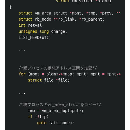
struct
mm_struct
*
oldmm
)
{
struct
vm_area_struct
*
mpnt
,
*
tmp
,
*
prev
,
**
ppre
struct
rb_node
**
rb_link
,
*
rb_parent
;
int
retval
;
unsigned
long
charge
;
LIST_HEAD
(
uf
);
...
/*親プロセスの仮想アドレス空間を走査*/
for
(
mpnt
=
oldmm
->
mmap
;
mpnt
;
mpnt
=
mpnt
->
vm_n
struct
file
*
file
;
...
/*親プロセスのvm_area_structをコピー*/
tmp
=
vm_area_dup
(
mpnt
);
if
(
!
tmp
)
goto
fail_nomem
;