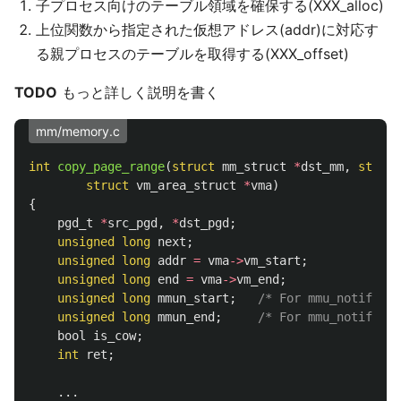
子プロセス向けのテーブル領域を確保する(XXX_alloc)
上位関数から指定された仮想アドレス(addr)に対応す
る親プロセスのテーブルを取得する(XXX_offset)
TODO
もっと詳しく説明を書く
mm/memory.c
int
copy_page_range
(
struct
mm_struct
*
dst_mm
,
struct
struct
vm_area_struct
*
vma
)
{
pgd_t
*
src_pgd
,
*
dst_pgd
;
unsigned
long
next
;
unsigned
long
addr
=
vma
->
vm_start
;
unsigned
long
end
=
vma
->
vm_end
;
unsigned
long
mmun_start
;
/* For mmu_notifiers
unsigned
long
mmun_end
;
/* For mmu_notifiers
bool
is_cow
;
int
ret
;
...