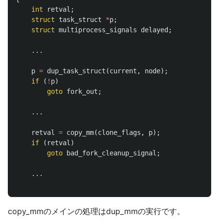
int
retval
;
struct
task_struct
*
p
;
struct
multiprocess_signals
delayed
;
...
p
=
dup_task_struct
(
current
,
node
);
if
(
!
p
)
goto
fork_out
;
...
retval
=
copy_mm
(
clone_flags
,
p
);
if
(
retval
)
goto
bad_fork_cleanup_signal
;
...
copy_mmのメインの処理はdup_mmの実行です。