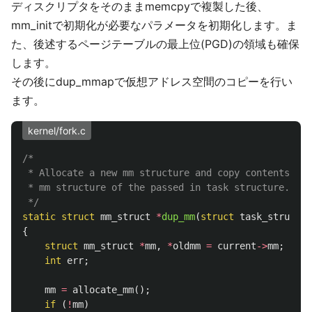
ディスクリプタをそのままmemcpyで複製した後、
mm_initで初期化が必要なパラメータを初期化します。ま
た、後述するページテーブルの最上位(PGD)の領域も確保
します。
その後にdup_mmapで仮想アドレス空間のコピーを行い
ます。
kernel/fork.c
/*

 * Allocate a new mm structure and copy contents fro
 * mm structure of the passed in task structure.

 */
static
struct
mm_struct
*
dup_mm
(
struct
task_struct
*
{
struct
mm_struct
*
mm
,
*
oldmm
=
current
->
mm
;
int
err
;
mm
=
allocate_mm
();
if
(
!
mm
)