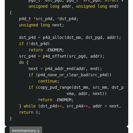
pgd_t
*
dst_pgd
,
pgd_t
*
src_pgd
,
struct
vm_ar
unsigned
long
addr
,
unsigned
long
end
)
{
p4d_t
*
src_p4d
,
*
dst_p4d
;
unsigned
long
next
;
dst_p4d
=
p4d_alloc
(
dst_mm
,
dst_pgd
,
addr
);
if
(
!
dst_p4d
)
return
-
ENOMEM
;
src_p4d
=
p4d_offset
(
src_pgd
,
addr
);
do
{
next
=
p4d_addr_end
(
addr
,
end
);
if
(
p4d_none_or_clear_bad
(
src_p4d
))
continue
;
if
(
copy_pud_range
(
dst_mm
,
src_mm
,
dst_p4d
,
vma
,
addr
,
next
))
return
-
ENOMEM
;
}
while
(
dst_p4d
++
,
src_p4d
++
,
addr
=
next
,
addr
return
0
;
}
mm/memory.c