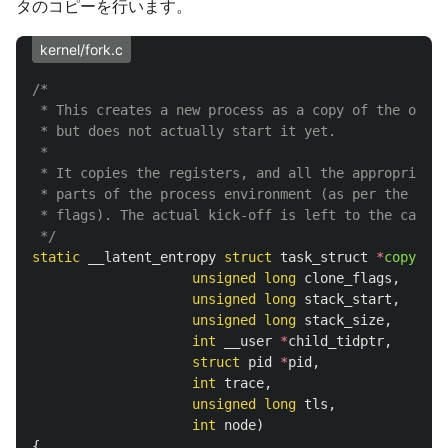
タのコピーを行います。
kernel/fork.c
/*

 * This creates a new process as a copy of the old o
 * but does not actually start it yet.

 *

 * It copies the registers, and all the appropriate

 * parts of the process environment (as per the clon
 * flags). The actual kick-off is left to the caller
 */
static
__latent_entropy
struct
task_struct
*
copy_pro
unsigned
long
clone_flags
,
unsigned
long
stack_start
,
unsigned
long
stack_size
,
int
__user
*
child_tidptr
,
struct
pid
*
pid
,
int
trace
,
unsigned
long
tls
,
int
node
)
{