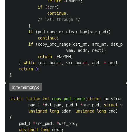
return
-
ENOMEM
;
if
(
!
err
)
continue
;
/* fall through */
}
if
(
pud_none_or_clear_bad
(
src_pud
))
continue
;
if
(
copy_pmd_range
(
dst_mm
,
src_mm
,
dst_pud
,
vma
,
addr
,
next
))
return
-
ENOMEM
;
}
while
(
dst_pud
++
,
src_pud
++
,
addr
=
next
,
addr
return
0
;
}
mm/memory.c
static
inline
int
copy_pmd_range
(
struct
mm_struct
*
d
pud_t
*
dst_pud
,
pud_t
*
src_pud
,
struct
vm_ar
unsigned
long
addr
,
unsigned
long
end
)
{
pmd_t
*
src_pmd
,
*
dst_pmd
;
unsigned
long
next
;