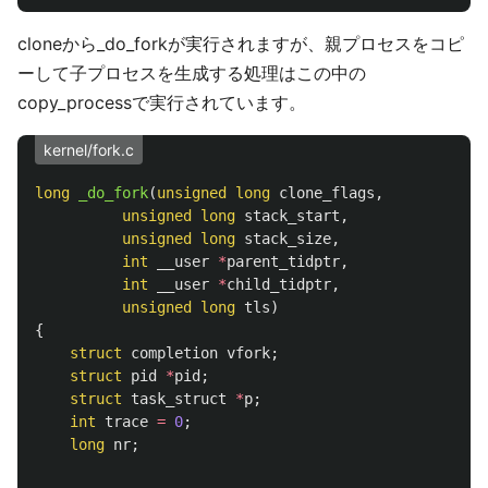
cloneから_do_forkが実行されますが、親プロセスをコピ
ーして子プロセスを生成する処理はこの中の
copy_processで実行されています。
kernel/fork.c
long
_do_fork
(
unsigned
long
clone_flags
,
unsigned
long
stack_start
,
unsigned
long
stack_size
,
int
__user
*
parent_tidptr
,
int
__user
*
child_tidptr
,
unsigned
long
tls
)
{
struct
completion
vfork
;
struct
pid
*
pid
;
struct
task_struct
*
p
;
int
trace
=
0
;
long
nr
;