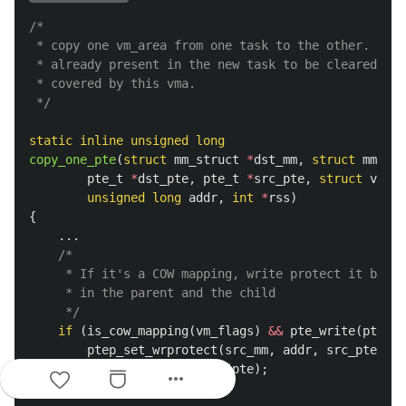
/*

 * copy one vm_area from one task to the other. Assu
 * already present in the new task to be cleared in 
 * covered by this vma.

 */
static
inline
unsigned
long
copy_one_pte
(
struct
mm_struct
*
dst_mm
,
struct
mm_str
pte_t
*
dst_pte
,
pte_t
*
src_pte
,
struct
vm_ar
unsigned
long
addr
,
int
*
rss
)
{
...
/*

	 * If it's a COW mapping, write protect it both

	 * in the parent and the child

	 */
if
(
is_cow_mapping
(
vm_flags
)
&&
pte_write
(
pte
))
ptep_set_wrprotect
(
src_mm
,
addr
,
src_pte
);
pte
=
pte_wrprotect
(
pte
);
more_horiz
}