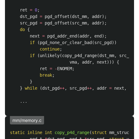
ret
=
0
;
dst_pgd
=
pgd_offset
(
dst_mm
,
addr
);
src_pgd
=
pgd_offset
(
src_mm
,
addr
);
do
{
next
=
pgd_addr_end
(
addr
,
end
);
if
(
pgd_none_or_clear_bad
(
src_pgd
))
continue
;
if
(
unlikely
(
copy_p4d_range
(
dst_mm
,
src_mm
,
vma
,
addr
,
next
)))
{
ret
=
-
ENOMEM
;
break
;
}
}
while
(
dst_pgd
++
,
src_pgd
++
,
addr
=
next
,
addr
...
mm/memory.c
static
inline
int
copy_p4d_range
(
struct
mm_struct
*
d