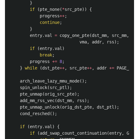
}
if
(
pte_none
(
*
src_pte
))
{
progress
++
;
continue
;
}
entry
.
val
=
copy_one_pte
(
dst_mm
,
src_mm
,
dst
vma
,
addr
,
rss
);
if
(
entry
.
val
)
break
;
progress
+=
8
;
}
while
(
dst_pte
++
,
src_pte
++
,
addr
+=
PAGE_SIZE
arch_leave_lazy_mmu_mode
();
spin_unlock
(
src_ptl
);
pte_unmap
(
orig_src_pte
);
add_mm_rss_vec
(
dst_mm
,
rss
);
pte_unmap_unlock
(
orig_dst_pte
,
dst_ptl
);
cond_resched
();
if
(
entry
.
val
)
{
if
(
add_swap_count_continuation
(
entry
,
GFP_K