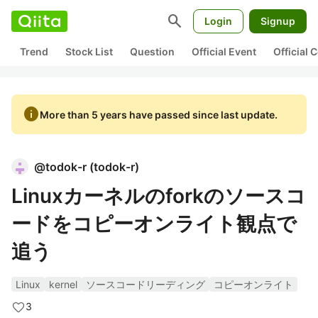
search
Login
Signup
Trend
Stock List
Question
Official Event
Official
info
More than 5 years have passed since last update.
@
todok-r
(
todok-r
)
Linuxカーネルのforkのソースコ
ードをコピーオンライト観点で
追う
Linux
kernel
ソースコードリーディング
コピーオンライト
3