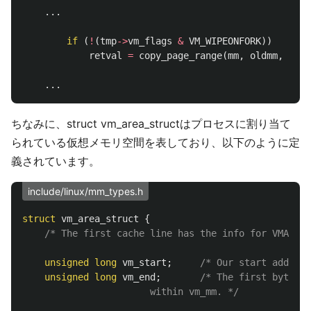
...
if
(
!
(
tmp
->
vm_flags
&
VM_WIPEONFORK
))
retval
=
copy_page_range
(
mm
,
oldmm
,
mpnt
...
ちなみに、struct vm_area_structはプロセスに割り当て
られている仮想メモリ空間を表しており、以下のように定
義されています。
include/linux/mm_types.h
struct
vm_area_struct
{
/* The first cache line has the info for VMA tre
unsigned
long
vm_start
;
/* Our start address
unsigned
long
vm_end
;
/* The first byte af
					   within vm_mm. */