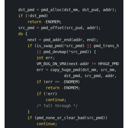
dst_pmd
=
pmd_alloc
(
dst_mm
,
dst_pud
,
addr
);
if
(
!
dst_pmd
)
return
-
ENOMEM
;
src_pmd
=
pmd_offset
(
src_pud
,
addr
);
do
{
next
=
pmd_addr_end
(
addr
,
end
);
if
(
is_swap_pmd
(
*
src_pmd
)
||
pmd_trans_huge
(
||
pmd_devmap
(
*
src_pmd
))
{
int
err
;
VM_BUG_ON_VMA
(
next
-
addr
!=
HPAGE_PMD_SIZ
err
=
copy_huge_pmd
(
dst_mm
,
src_mm
,
dst_pmd
,
src_pmd
,
addr
,
vma
)
if
(
err
==
-
ENOMEM
)
return
-
ENOMEM
;
if
(
!
err
)
continue
;
/* fall through */
}
if
(
pmd_none_or_clear_bad
(
src_pmd
))
continue
;