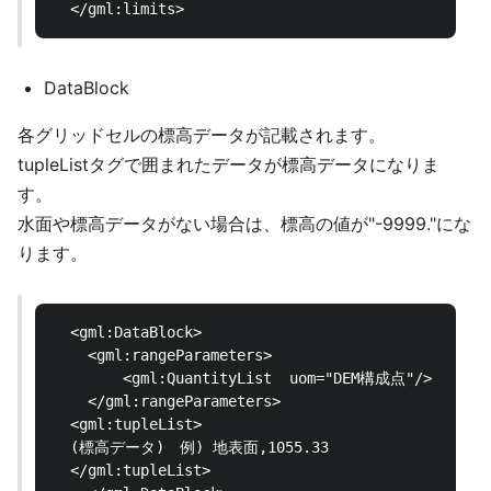
DataBlock
各グリッドセルの標高データが記載されます。
tupleListタグで囲まれたデータが標高データになりま
す。
水面や標高データがない場合は、標高の値が"-9999."にな
ります。
  <gml:DataBlock>

  	<gml:rangeParameters>

  		<gml:QuantityList  uom="DEM構成点"/>

  	</gml:rangeParameters>

  <gml:tupleList>

  (標高データ)　例) 地表面,1055.33

  </gml:tupleList>
