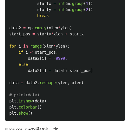
startx
=
int
(
m
.
group
(
1
))
starty
=
int
(
m
.
group
(
2
))
break
data2
=
np
.
empty
(
xlen
*
ylen
)
start_pos
=
starty
*
xlen
+
startx
for
i
in
range
(
xlen
*
ylen
):
if
i
<
start_pos
:
data2
[
i
]
=
-
9999.
else
:
data2
[
i
]
=
data
[
i
-
start_pos
]
data
=
data2
.
reshape
(
ylen
,
xlen
)
plt
.
imshow
(
data
)
plt
.
colorbar
()
plt
.
show
()
hyoukou.pyの呼び出し方