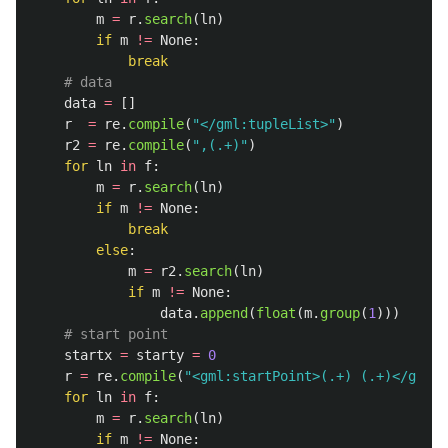
m
=
r
.
search
(
ln
)
if
m
!=
None
:
break
data
=
[]
r
=
re
.
compile
(
"
</gml:tupleList>
"
)
r2
=
re
.
compile
(
"
,(.+)
"
)
for
ln
in
f
:
m
=
r
.
search
(
ln
)
if
m
!=
None
:
break
else
:
m
=
r2
.
search
(
ln
)
if
m
!=
None
:
data
.
append
(
float
(
m
.
group
(
1
)))
startx
=
starty
=
0
r
=
re
.
compile
(
"
<gml:startPoint>(.+) (.+)</gml:s
for
ln
in
f
:
m
=
r
.
search
(
ln
)
if
m
!=
None
: