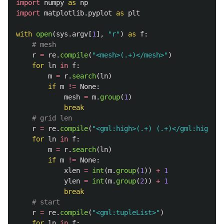
import
numpy
as
np
import
matplotlib.pyplot
as
plt
with
open
(
sys
.
argv
[
1
],
"
r
"
)
as
f
:
r
=
re
.
compile
(
"
<mesh>(.+)</mesh>
"
)
for
ln
in
f
:
m
=
r
.
search
(
ln
)
if
m
!=
None
:
mesh
=
m
.
group
(
1
)
break
r
=
re
.
compile
(
"
<gml:high>(.+) (.+)</gml:high>
"
)
for
ln
in
f
:
m
=
r
.
search
(
ln
)
if
m
!=
None
:
xlen
=
int
(
m
.
group
(
1
))
+
1
ylen
=
int
(
m
.
group
(
2
))
+
1
break
r
=
re
.
compile
(
"
<gml:tupleList>
"
)
for
ln
in
f
: