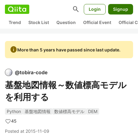
search
Login
Signup
Trend
Stock List
Question
Official Event
Official
info
More than 5 years have passed since last update.
@
tobira-code
基盤地図情報～数値標高モデル
を利用する
Python
基盤地図情報
数値標高モデル
DEM
45
Posted at
2015-11-09