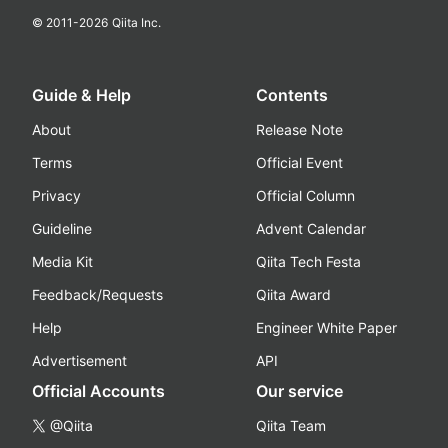
© 2011-
2026
Qiita Inc.
Guide & Help
Contents
About
Release Note
Terms
Official Event
Privacy
Official Column
Guideline
Advent Calendar
Media Kit
Qiita Tech Festa
Feedback/Requests
Qiita Award
Help
Engineer White Paper
Advertisement
API
Official Accounts
Our service
@Qiita
Qiita Team