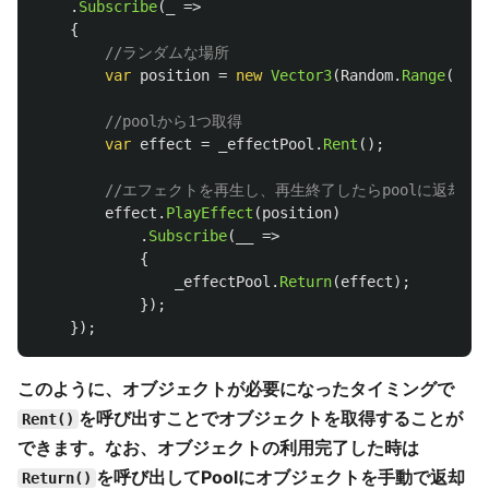
.
Subscribe
(
_
=>
{
//ランダムな場所
var
position
=
new
Vector3
(
Random
.
Range
(-
5f
,
//poolから1つ取得
var
effect
=
_effectPool
.
Rent
();
//エフェクトを再生し、再生終了したらpoolに返却す
effect
.
PlayEffect
(
position
)
.
Subscribe
(
__
=>
{
_effectPool
.
Return
(
effect
);
});
});
このように、オブジェクトが必要になったタイミングで
を呼び出すことでオブジェクトを取得することが
Rent()
できます。なお、オブジェクトの利用完了した時は
を呼び出してPoolにオブジェクトを手動で返却
Return()