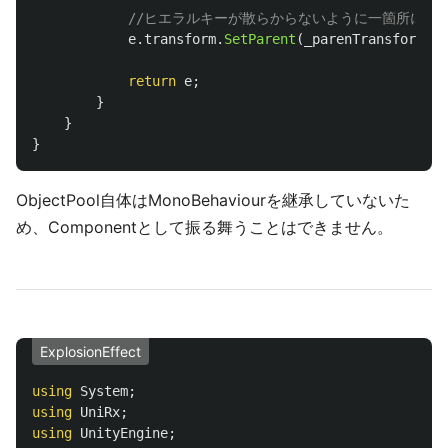
//ヒエラルキーが散らからないように一箇所にま
e
.
transform
.
SetParent
(
_parenTransform
);
return
e
;
}
}
}
ObjectPool自体はMonoBehaviourを継承していないた
め、Componentとして振る舞うことはできません。
ExplosionEffect
using
System
;
using
UniRx
;
using
UnityEngine
;