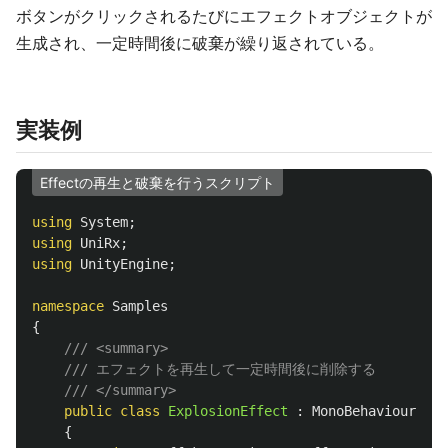
ボタンがクリックされるたびにエフェクトオブジェクトが
生成され、一定時間後に破棄が繰り返されている。
実装例
Effectの再生と破棄を行うスクリプト
using
System
;
using
UniRx
;
using
UnityEngine
;
namespace
Samples
{
/// <summary>
/// エフェクトを再生して一定時間後に削除する
/// </summary>
public
class
ExplosionEffect
:
MonoBehaviour
{