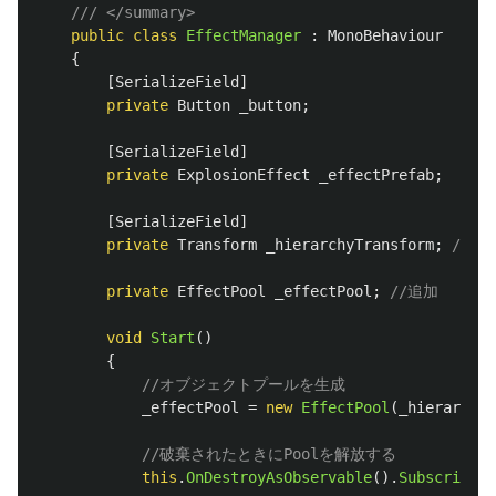
/// </summary>
public
class
EffectManager
:
MonoBehaviour
{
[
SerializeField
]
private
Button
_button
;
[
SerializeField
]
private
ExplosionEffect
_effectPrefab
;
[
SerializeField
]
private
Transform
_hierarchyTransform
;
//追
private
EffectPool
_effectPool
;
//追加
void
Start
()
{
//オブジェクトプールを生成
_effectPool
=
new
EffectPool
(
_hierarchyT
//破棄されたときにPoolを解放する
this
.
OnDestroyAsObservable
().
Subscribe
(
_