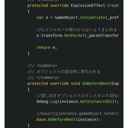
protected
override
ExplosionEffect
CreateIns
{
var
e
=
GameObject
.
Instantiate
(
_prefab
);
//ヒエラルキーが散らからないようまとめる
e
.
transform
.
SetParent
(
_parenTransform
);
return
e
;
}
/// <summary>
/// オブジェクトの貸出時に実行される
/// </summary>
protected
override
void
OnBeforeRent
(
Explosi
{
//貸し出すオブジェクトのインスタンスIDを出力
Debug
.
Log
(
instance
.
GetInstanceID
());
//baseではinstance.gameObject.SetActi
base
.
OnBeforeRent
(
instance
);
}