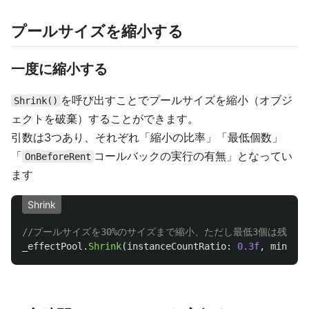
プールサイズを縮小する
一度に縮小する
を呼び出すことでプールサイズを縮小（オブジ
Shrink()
ェクトを破棄）することができます。
引数は3つあり、それぞれ「縮小の比率」「最低個数」
「
コールバックの実行の有無」となってい
OnBeforeRent
ます
Shrink
//プールサイズを30%のサイズまで縮小、ただし最低3個は残す、削
_effectPool
.
Shrink
(
instanceCountRatio
:
0.3f
,
minSize