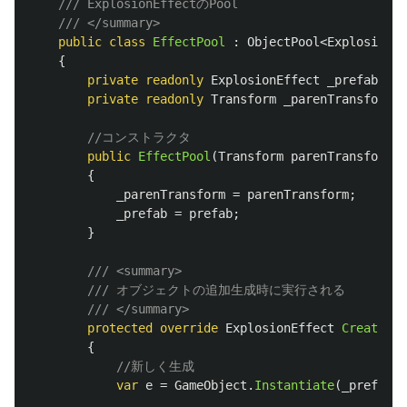
/// ExplosionEffectのPool
/// </summary>
public
class
EffectPool
:
ObjectPool
<
ExplosionEf
{
private
readonly
ExplosionEffect
_prefab
;
private
readonly
Transform
_parenTransform
;
//コンストラクタ
public
EffectPool
(
Transform
parenTransform
,
{
_parenTransform
=
parenTransform
;
_prefab
=
prefab
;
}
/// <summary>
/// オブジェクトの追加生成時に実行される
/// </summary>
protected
override
ExplosionEffect
CreateIns
{
//新しく生成
var
e
=
GameObject
.
Instantiate
(
_prefab
);