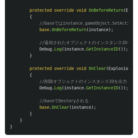
protected
override
void
OnBeforeReturn
(
Explo
{
//baseではinstance.gameObject.SetActi
base
.
OnBeforeReturn
(
instance
);
//返却されたオブジェクトのインスタンスIDを出
Debug
.
Log
(
instance
.
GetInstanceID
());
}
protected
override
void
OnClear
(
ExplosionEff
{
//削除オブジェクトのインスタンスIDを出力
Debug
.
Log
(
instance
.
GetInstanceID
());
//baseでDestoryされる
base
.
OnClear
(
instance
);
}
}
}