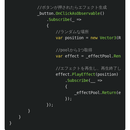
//ボタンが押されたらエフェクト生成
_button
.
OnClickAsObservable
()
.
Subscribe
(
_
=>
{
//ランダムな場所
var
position
=
new
Vector3
(
Rando
//poolから1つ取得
var
effect
=
_effectPool
.
Rent
();
//エフェクトを再生し、再生終了したらp
effect
.
PlayEffect
(
position
)
.
Subscribe
(
__
=>
{
_effectPool
.
Return
(
effec
});
});
}
}
}