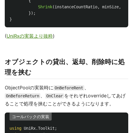
{
Shrink
(
instanceCountRatio
,
minSize
,
call
});
}
(
UniRxの実装より抜粋
)
オブジェクトの貸出、返却、削除時に処
理を挟む
ObjectPoolの実装時に
、
OnBeforeRent
、
をそれぞれoverrideしてあげ
OnBeforeReturn
OnClear
ることで処理を挟むことができるようになります。
コールバックの実装
using
UniRx.Toolkit
;