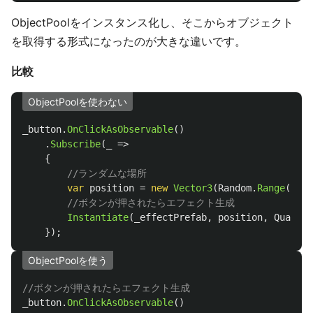
ObjectPoolをインスタンス化し、そこからオブジェクト
を取得する形式になったのが大きな違いです。
比較
ObjectPoolを使わない
_button
.
OnClickAsObservable
()
.
Subscribe
(
_
=>
{
//ランダムな場所
var
position
=
new
Vector3
(
Random
.
Range
(-
5f
,
//ボタンが押されたらエフェクト生成
Instantiate
(
_effectPrefab
,
position
,
Quatern
});
ObjectPoolを使う
//ボタンが押されたらエフェクト生成
_button
.
OnClickAsObservable
()