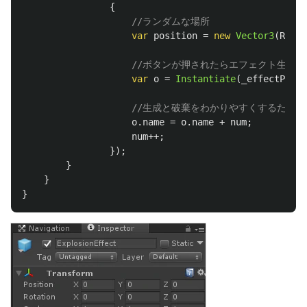
{
//ランダムな場所
var
position
=
new
Vector3
(
Rando
//ボタンが押されたらエフェクト生成
var
o
=
Instantiate
(
_effectPrefa
//生成と破棄をわかりやすくするため
o
.
name
=
o
.
name
+
num
;
num
++;
});
}
}
}