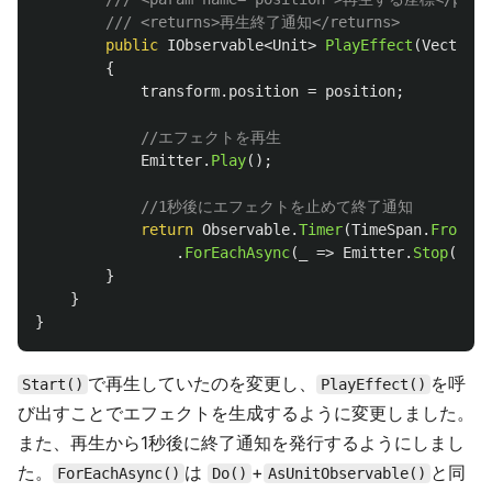
/// <returns>再生終了通知</returns>
public
IObservable
<
Unit
>
PlayEffect
(
Vector3
{
transform
.
position
=
position
;
//エフェクトを再生
Emitter
.
Play
();
//1秒後にエフェクトを止めて終了通知
return
Observable
.
Timer
(
TimeSpan
.
FromSec
.
ForEachAsync
(
_
=>
Emitter
.
Stop
());
}
}
}
で再生していたのを変更し、
を呼
Start()
PlayEffect()
び出すことでエフェクトを生成するように変更しました。
また、再生から1秒後に終了通知を発行するようにしまし
た。
は
+
と同
ForEachAsync()
Do()
AsUnitObservable()