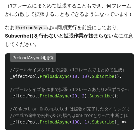
（1フレームにまとめて拡張することもでき、何フレーム
かに分散して拡張することもできるようになっています）
なお
は非同期実行を前提にしており、
PreloadAsync
Subscribe()を行わないと拡張作業が始まらない
点に注意
してください。
PreloadAsync利用例
//プールサイズを10まで拡張（1フレームでまとめて生成）
_effectPool
.
PreloadAsync
(
10
,
10
).
Subscribe
();
//プールサイズを20まで拡張（1フレームあたり2個ずつゆっくり
_effectPool
.
PreloadAsync
(
20
,
2
).
Subscribe
();
//OnNext or OnCompleted は拡張が完了したタイミングで実
//生成の途中で例外が出た場合はOnErrorとなって中断される
_effectPool
.
PreloadAsync
(
100
,
1
).
Subscribe
(
_
=>
Debu