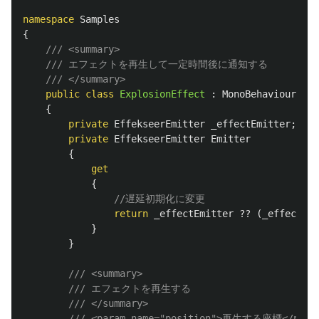
namespace
Samples
{
/// <summary>
/// エフェクトを再生して一定時間後に通知する
/// </summary>
public
class
ExplosionEffect
:
MonoBehaviour
{
private
EffekseerEmitter
_effectEmitter
;
private
EffekseerEmitter
Emitter
{
get
{
//遅延初期化に変更
return
_effectEmitter
??
(
_effectEmi
}
}
/// <summary>
/// エフェクトを再生する
/// </summary>
/// <param name="position">再生する座標</para