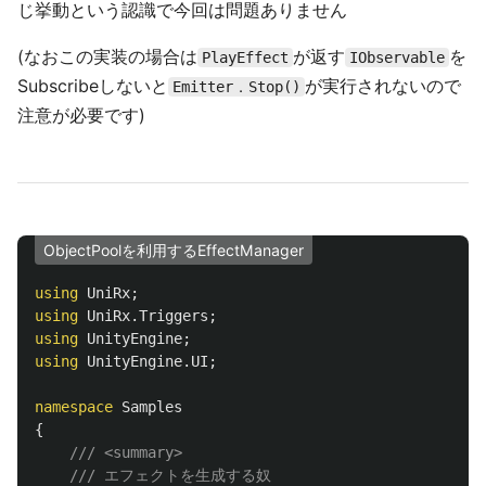
じ挙動という認識で今回は問題ありません
(なおこの実装の場合は
が返す
を
PlayEffect
IObservable
Subscribeしないと
が実行されないので
Emitter．Stop()
注意が必要です)
ObjectPoolを利用するEffectManager
using
UniRx
;
using
UniRx.Triggers
;
using
UnityEngine
;
using
UnityEngine.UI
;
namespace
Samples
{
/// <summary>
/// エフェクトを生成する奴