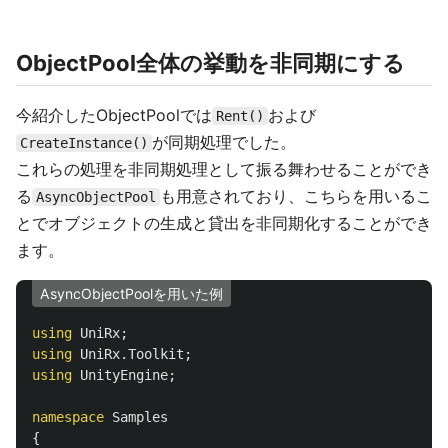
ObjectPool全体の挙動を非同期にする
今紹介したObjectPoolでは
および
Rent()
が同期処理でした。
CreateInstance()
これらの処理を非同期処理として振る舞わせることができ
る
も用意されており、こちらを用いるこ
AsyncObjectPool
とでオブジェクトの生成と貸出を非同期化することができ
ます。
AsyncObjectPoolを用いた例
using
UniRx
;
using
UniRx.Toolkit
;
using
UnityEngine
;
namespace
Samples
{