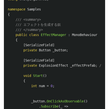
namespace
Samples
{
/// <summary>
/// エフェクトを生成する奴
/// </summary>
public
class
EffectManager
:
MonoBehaviour
{
[
SerializeField
]
private
Button
_button
;
[
SerializeField
]
private
ExplosionEffect
_effectPrefab
;
//エ
void
Start
()
{
int
num
=
0
;
_button
.
OnClickAsObservable
()
.
Subscribe
(
_
=>