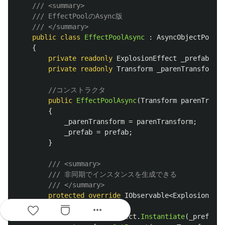
/// <summary>
/// EffectPoolのAsync版
/// </summary>
public
class
EffectPoolAsync
:
AsyncObjectPool
<
E
{
private
readonly
ExplosionEffect
_prefab
;
private
readonly
Transform
_parenTransform
;
//コンストラクタ
public
EffectPoolAsync
(
Transform
parenTransf
{
_parenTransform
=
parenTransform
;
_prefab
=
prefab
;
}
/// <summary>
/// 非同期でインスタンスを生成できる
/// </summary>
protected
override
IObservable
<
ExplosionEffe
{
more_horiz
var
e
=
GameObject
.
Instantiate
(
_prefab
);