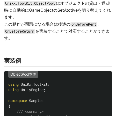
はオブジェクトの貸出・返却
UniRx.ToolKit.ObjectPool
時に自動的にGameObjectのSetAtctiveを切り替えてくれ
ます。
この動作が問題になる場合は後述の
、
OnBeforeRent
を実装することで対応することができま
OnBeforeReturn
す。
実装例
ObjectPool本体
using
UniRx.Toolkit
;
using
UnityEngine
;
namespace
Samples
{
/// <summary>