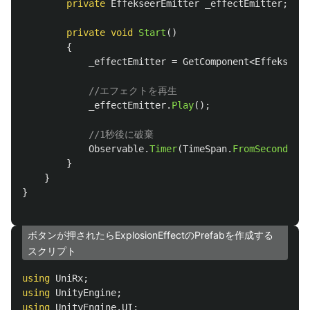
private
EffekseerEmitter
_effectEmitter
;
private
void
Start
()
{
_effectEmitter
=
GetComponent
<
EffekseerE
//エフェクトを再生
_effectEmitter
.
Play
();
//1秒後に破棄
Observable
.
Timer
(
TimeSpan
.
FromSeconds
(
1.
}
}
}
ボタンが押されたらExplosionEffectのPrefabを作成する
スクリプト
using
UniRx
;
using
UnityEngine
;
using
UnityEngine.UI
;