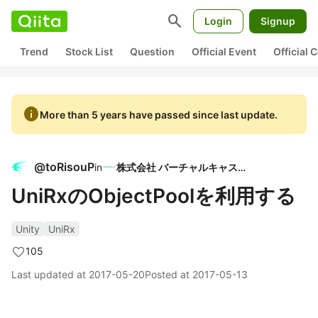
search
Login
Signup
Trend
Stock List
Question
Official Event
Official
info
More than 5 years have passed since last update.
@
toRisouP
in
株式会社 バーチャルキャスト
UniRxのObjectPoolを利用する
Unity
UniRx
105
Last updated at
2017-05-20
Posted at
2017-05-13