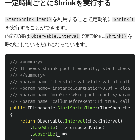
一定時間ごとにShrinkを実行する
を利用することで定期的に
StartShrinkTimer()
Shrink()
を実行することができます。
内部実装は
で定期的に
を
Observable.Interval
Shrink()
呼び出しているだけになっています。
/// <summary>
/// If needs shrink pool frequently, start check tim
/// </summary>
/// <param name="checkInterval">Interval of call Shr
/// <param name="instanceCountRatio">0.0f = clearAll
/// <param name="minSize">Min pool count.</param>
/// <param name="callOnBeforeRent">If true, call OnB
public
IDisposable
StartShrinkTimer
(
TimeSpan
checkIn
{
return
Observable
.
Interval
(
checkInterval
)
.
TakeWhile
(
_
=>
disposedValue
)
.
Subscribe
(
_
=>