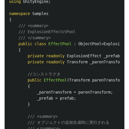
using
UnityEngine
;
namespace
Samples
{
/// <summary>
/// ExplosionEffectのPool
/// </summary>
public
class
EffectPool
:
ObjectPool
<
ExplosionEf
{
private
readonly
ExplosionEffect
_prefab
;
private
readonly
Transform
_parenTransform
;
//コンストラクタ
public
EffectPool
(
Transform
parenTransform
,
{
_parenTransform
=
parenTransform
;
_prefab
=
prefab
;
}
/// <summary>
/// オブジェクトの追加生成時に実行される
/// </summary>