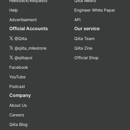
Feedback/Requests
Qiita Award
Help
Engineer White Paper
Advertisement
API
Official Accounts
Our service
@Qiita
Qiita Team
@qiita_milestone
Qiita Zine
@qiitapoi
Official Shop
Facebook
YouTube
Podcast
Company
About Us
Careers
Qiita Blog