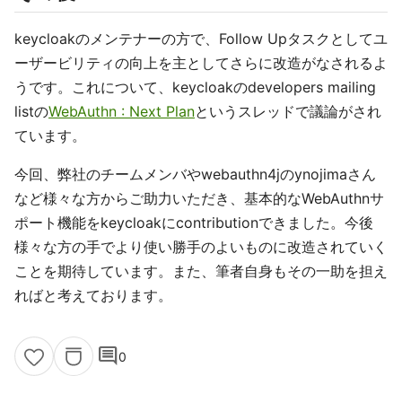
keycloakのメンテナーの方で、Follow Upタスクとしてユ
ーザービリティの向上を主としてさらに改造がなされるよ
うです。これについて、keycloakのdevelopers mailing
listの
WebAuthn : Next Plan
というスレッドで議論がされ
ています。
今回、弊社のチームメンバやwebauthn4jのynojimaさん
など様々な方からご助力いただき、基本的なWebAuthnサ
ポート機能をkeycloakにcontributionできました。今後
様々な方の手でより使い勝手のよいものに改造されていく
ことを期待しています。また、筆者自身もその一助を担え
ればと考えております。
comment
0