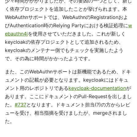
少々時間がかかりましたが、その要因の一つとして、新し
く依存プロジェクトを追加したことが挙げられます。本
WebAuthnサポートでは、WebAuthnのRegistrationおよ
びAuthentication時のRelying Partyにおける検証処理に
w
ebauthn4j
を使用させていただきました。これが新しく
keycloakの依存プロジェクトとして追加されるため、
keycloakのメンテナー側でもチェックを実施したよう
で、その為に時間がかかったようです。
また、このWebAuthnサポートは新機能であるため、ドキ
ュメントの記載が必要となります。keycloakにはドキュ
メント用のレポジトリである
keycloak-documentation
が
あります。ここにドキュメントのPull-Requestを出しまし
た。
#737
となります。ドキュメント担当(?)の方からレビ
ューを受け、相当指摘を受けましたが、mergeされまし
た。