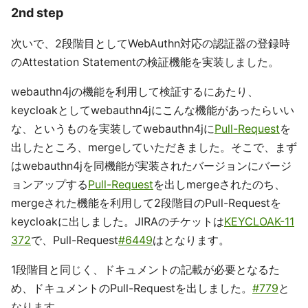
2nd step
次いで、2段階目としてWebAuthn対応の認証器の登録時
のAttestation Statementの検証機能を実装しました。
webauthn4jの機能を利用して検証するにあたり、
keycloakとしてwebauthn4jにこんな機能があったらいい
な、というものを実装してwebauthn4jに
Pull-Request
を
出したところ、mergeしていただきました。そこで、まず
はwebauthn4jを同機能が実装されたバージョンにバージ
ョンアップする
Pull-Request
を出しmergeされたのち、
mergeされた機能を利用して2段階目のPull-Requestを
keycloakに出しました。JIRAのチケットは
KEYCLOAK-11
372
で、Pull-Request
#6449
はとなります。
1段階目と同じく、ドキュメントの記載が必要となるた
め、ドキュメントのPull-Requestを出しました。
#779
と
なります。