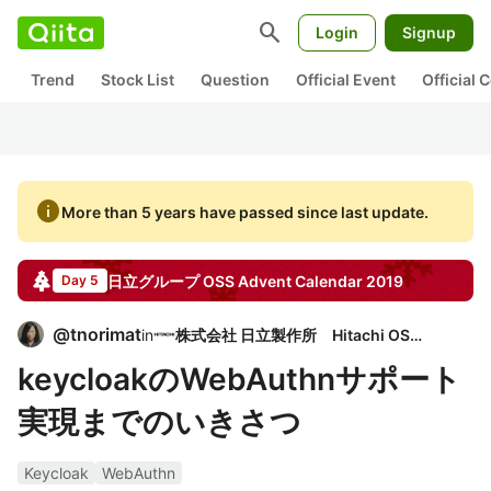
search
Login
Signup
Trend
Stock List
Question
Official Event
Official
info
More than 5 years have passed since last update.
日立グループ OSS
Advent Calendar
2019
Day 5
@
tnorimat
in
株式会社 日立製作所 Hitachi OSPO
keycloakのWebAuthnサポート
実現までのいきさつ
Keycloak
WebAuthn