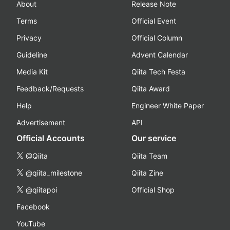
About
Release Note
Terms
Official Event
Privacy
Official Column
Guideline
Advent Calendar
Media Kit
Qiita Tech Festa
Feedback/Requests
Qiita Award
Help
Engineer White Paper
Advertisement
API
Official Accounts
Our service
@Qiita
Qiita Team
@qiita_milestone
Qiita Zine
@qiitapoi
Official Shop
Facebook
YouTube