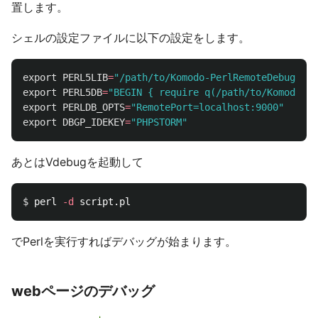
置します。
シェルの設定ファイルに以下の設定をします。
export 
PERL5LIB
=
"/path/to/Komodo-PerlRemoteDebugging
export 
PERL5DB
=
"BEGIN { require q(/path/to/Komodo-Pe
export 
PERLDB_OPTS
=
"RemotePort=localhost:9000"
export 
DBGP_IDEKEY
=
"PHPSTORM"
あとはVdebugを起動して
$ 
perl 
-d
でPerlを実行すればデバッグが始まります。
webページのデバッグ