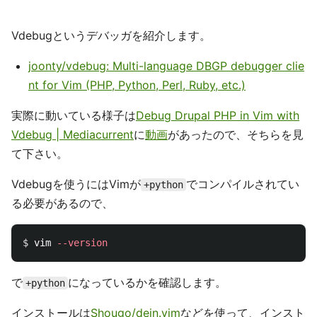
Vdebugというデバッガを紹介します。
joonty/vdebug: Multi-language DBGP debugger clie
nt for Vim (PHP, Python, Perl, Ruby, etc.)
実際に動いている様子は
Debug Drupal PHP in Vim with
Vdebug | Mediacurrent
に
動画
があったので、そちらを見
て下さい。
Vdebugを使うにはVimが
でコンパイルされてい
+python
る必要があるので、
$ 
vim 
--version
で
になっているかを確認します。
+python
インストールは
Shougo/dein.vim
などを使って、インスト