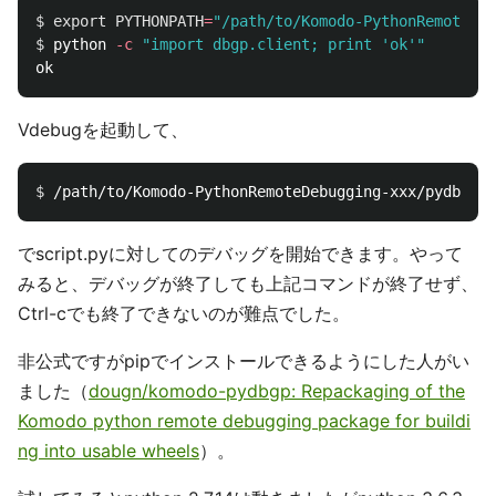
$ 
export 
PYTHONPATH
=
"/path/to/Komodo-PythonRemoteDeb
$ 
python 
-c
"import dbgp.client; print 'ok'"
Vdebugを起動して、
$ 
/path/to/Komodo-PythonRemoteDebugging-xxx/pydbgp 
-
でscript.pyに対してのデバッグを開始できます。やって
みると、デバッグが終了しても上記コマンドが終了せず、
Ctrl-cでも終了できないのが難点でした。
非公式ですがpipでインストールできるようにした人がい
ました（
dougn/komodo-pydbgp: Repackaging of the
Komodo python remote debugging package for buildi
ng into usable wheels
）。