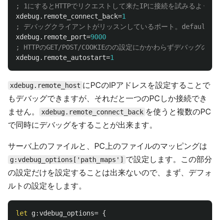
xdebug.remote_connect_back
=
1
xdebug.remote_port
=
9000
xdebug.remote_autostart
=
1
にPCのIPアドレスを設定することで
xdebug.remote_host
もデバッグできますが、それだと一つのPCしか接続でき
ません。
を使うと複数のPC
xdebug.remote_connect_back
で同時にデバッグをすることが出来ます。
サーバ上のファイルと、PC上のファイルのマッピングは
で設定します。この部分
g:vdebug_options['path_maps']
の設定だけを設定することは出来ないので、まず、デフォ
ルトの設定をします。
let
g:vdebug_options
=
{