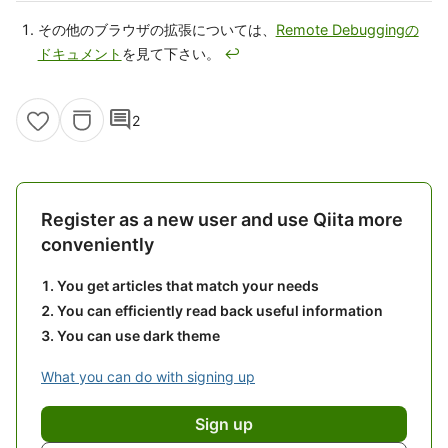
その他のブラウザの拡張については、
Remote Debuggingの
ドキュメント
を見て下さい。
↩
comment
2
Register as a new user and use Qiita more
conveniently
You get articles that match your needs
You can efficiently read back useful information
You can use dark theme
What you can do with signing up
Sign up