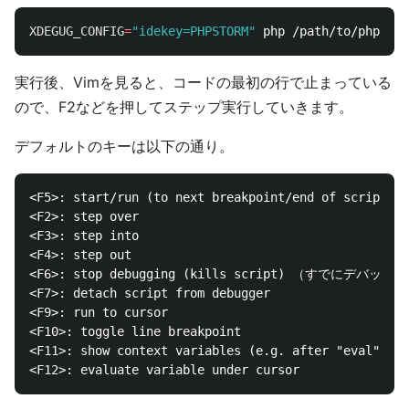
XDEGUG_CONFIG
=
"idekey=PHPSTORM"
実行後、Vimを見ると、コードの最初の行で止まっている
ので、F2などを押してステップ実行していきます。
デフォルトのキーは以下の通り。
<F5>: start/run (to next breakpoint/end of script)

<F2>: step over

<F3>: step into

<F4>: step out

<F6>: stop debugging (kills script) （すでに
<F7>: detach script from debugger

<F9>: run to cursor

<F10>: toggle line breakpoint

<F11>: show context variables (e.g. after "eval")
