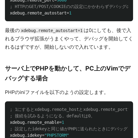
xdebug.remote_port
=
9000
xdebug.remote_autostart
=
1
最後の
は0にしても、後で入
xdebug.remote_autostart=1
れるブラウザ拡張がうまくやって、デバッグを開始してく
れるはずですが、開始しないので入れています。
サーバ上でPHPを動かして、PC上のVimでデ
バッグする場合
PHPのiniファイルを以下のようの設定します。
; 1にするとxdebug.remote_hostとxdebug.remot
xdebug.remote_enable
=
1
xdebug.idekey
=
"PHPSTORM"