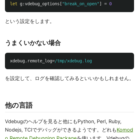
let
g:vdebug_options
[
"break_on_open"
]
=
0
という設定をします。
うまくいかない場合
xdebug.remote_log
=
/tmp/xdebug.log
を設定して、ログを確認してみるといいかもしれません。
他の言語
Vdebugのヘルプを見ると他にもPython, Perl, Ruby,
Nodejs, TClでデバッグができるようです。どれも
Komod
o Remote Debugging Package
を使います。Vdebugの