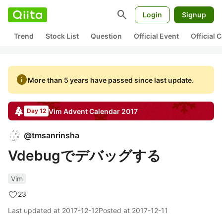
search
Login
Signup
Trend
Stock List
Question
Official Event
Official
info
More than 5 years have passed since last update.
Vim
Advent Calendar
2017
Day 12
@
tmsanrinsha
Vdebugでデバッグする
Vim
23
Last updated at
2017-12-12
Posted at
2017-12-11