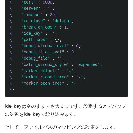
\
"port"
:
9000
,
\
"server"
:
''
,
\
"timeout"
:
20
,
\
"on_close"
:
'detach'
,
\
"break_on_open"
:
1
,
\
"ide_key"
:
''
,
\
"path_maps"
:
{},
\
"debug_window_level"
:
0
,
\
"debug_file_level"
:
0
,
\
"debug_file"
:
""
,
\
"watch_window_style"
:
'expanded'
,
\
"marker_default"
:
'⬦'
,
\
"marker_closed_tree"
:
'▸'
,
\
"marker_open_tree"
:
'▾'
\
}
ide_keyは空のままでも大丈夫です。設定するとデバッグ
の対象をide_keyで絞り込みます。
そして、ファイルパスのマッピングの設定をします。