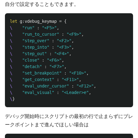
自分で設定することもできます。
let
g:vdebug_keymap
=
{
\
"run"
:
"<F5>"
,
\
"run_to_cursor"
:
"<F9>"
,
\
"step_over"
:
"<F2>"
,
\
"step_into"
:
"<F3>"
,
\
"step_out"
:
"<F4>"
,
\
"close"
:
"<F6>"
,
\
"detach"
:
"<F7>"
,
\
"set_breakpoint"
:
"<F10>"
,
\
"get_context"
:
"<F11>"
,
\
"eval_under_cursor"
:
"<F12>"
,
\
"eval_visual"
:
"<Leader>e"
,
\
}
デバッグ開始時にスクリプトの最初の行で止まらずにブレ
ークポイントまで進んでほしい場合は