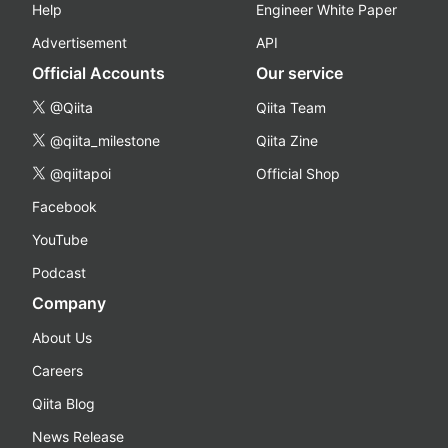
Help
Engineer White Paper
Advertisement
API
Official Accounts
Our service
@Qiita
Qiita Team
@qiita_milestone
Qiita Zine
@qiitapoi
Official Shop
Facebook
YouTube
Podcast
Company
About Us
Careers
Qiita Blog
News Release