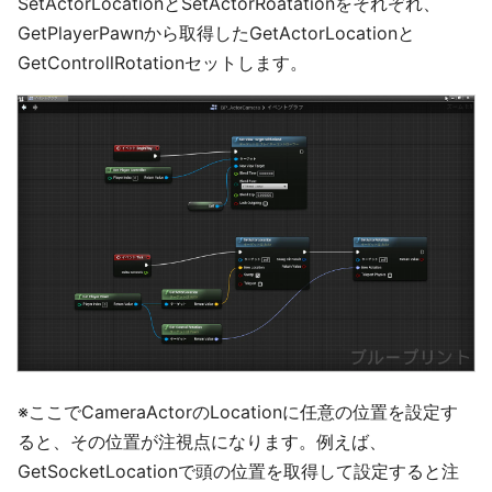
SetActorLocationとSetActorRoatationをそれぞれ、
GetPlayerPawnから取得したGetActorLocationと
GetControllRotationセットします。
※ここでCameraActorのLocationに任意の位置を設定す
ると、その位置が注視点になります。例えば、
GetSocketLocationで頭の位置を取得して設定すると注