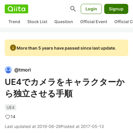
search
Login
Signup
Trend
Stock List
Question
Official Event
Official
info
More than 5 years have passed since last update.
@
tmori
UE4でカメラをキャラクターか
ら独立させる手順
UE4
14
Last updated at
2019-06-29
Posted at
2017-05-13