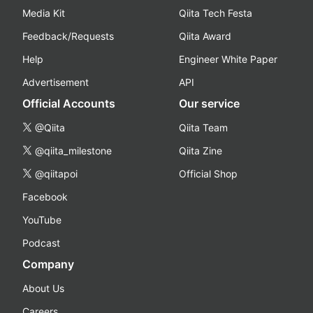
Media Kit
Qiita Tech Festa
Feedback/Requests
Qiita Award
Help
Engineer White Paper
Advertisement
API
Official Accounts
Our service
@Qiita
Qiita Team
@qiita_milestone
Qiita Zine
@qiitapoi
Official Shop
Facebook
YouTube
Podcast
Company
About Us
Careers