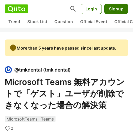
search
Login
Signup
Trend
Stock List
Question
Official Event
Official
info
More than 5 years have passed since last update.
@
tmkdental
(
tmk dental
)
Microsoft Teams 無料アカウン
トで「ゲスト」ユーザが削除で
きなくなった場合の解決策
MicrosoftTeams
Teams
0