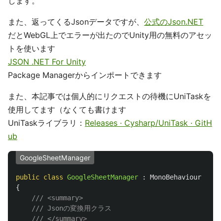
します。
また、返ってくるJsonデータですが、
公式のJson.NET
だとWebGL上でエラーが出たのでUnity用の無料のアセッ
トを使います
JSON .NET For Unity
Package Managerからインポートできます
また、本記事では個人的にリクエストの待機にUniTaskを
使用してます（なくても書けます
UniTaskライブラリ：
Releases · Cysharp/UniTask · GitH
ub
GoogleSheetManager
public
class
GoogleSheetManager
:
MonoBehaviour
{
/// <summary>
/// Jsonの変換用クラス
/// </summary>