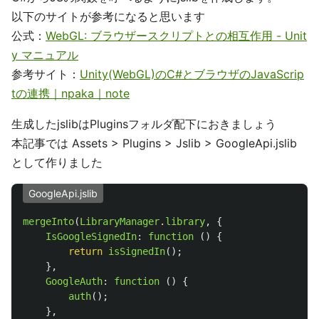
以下のサイトが参考になると思います
公式：
WebGL: ブラウザースクリプトとの相互作用 - Unit
y マニュアル
参考サイト：
Unity(WebGL)のC#とブラウザのJavaScrip
tの連携｜npaka｜note
生成したjslibはPluginsフォルダ配下におきましょう
本記事では Assets > Plugins > Jslib > GoogleApi.jslib
として作りました
GoogleApi.jslib
mergeInto
(
LibraryManager
.
library
,
{
IsGoogleSignedIn
:
function 
()
{
return
isSignedIn
();
},
GoogleAuth
:
function 
()
{
auth
();
},