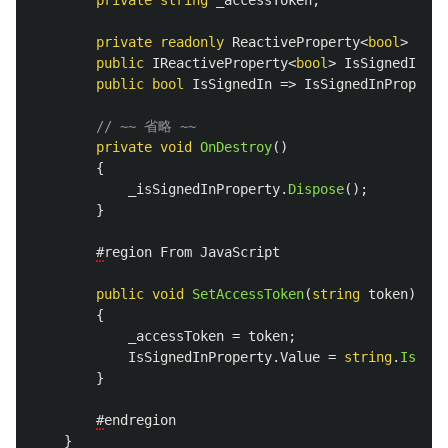
private
readonly
ReactiveProperty
<
bool
>
_isS
public
IReactiveProperty
<
bool
>
IsSignedInPro
public
bool
IsSignedIn
=>
IsSignedInProperty
// ~~ 省略 ~~
private
void
OnDestroy
()
{
_isSignedInProperty
.
Dispose
();
}
#
region
From
JavaScript
public
void
SetAccessToken
(
string
token
)
{
_accessToken
=
token
;
IsSignedInProperty
.
Value
=
string
.
IsNull
}
#
endregion
}