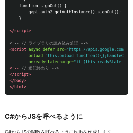
    function signOut() {

        gapi.auth2.getAuthInstance().signOut();

    }

</script>
<!-- // ライブラリの読み込み処理 -->
<script 
async
defer
src=
"https://apis.google.com/js/
onload=
"this.onload=function(){};handleClien
onreadystatechange=
"if (this.readyState === 
<!--
// 追記終わり -->
</script>
</body>
</html>
C#からJSを呼べるように
C#からJSの関数を呼べるようにjslibを作成します。