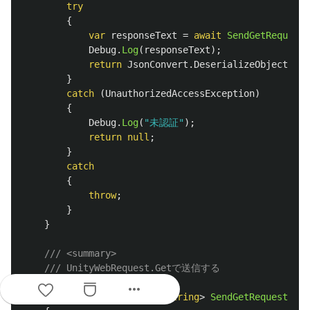
try
{
var
responseText
=
await
SendGetRequestA
Debug
.
Log
(
responseText
);
return
JsonConvert
.
DeserializeObject
<
Val
}
catch
(
UnauthorizedAccessException
)
{
Debug
.
Log
(
"未認証"
);
return
null
;
}
catch
{
throw
;
}
}
/// <summary>
/// UnityWebRequest.Getで送信する
/// </summary>
more_horiz
private
async
UniTask
<
string
>
SendGetRequestAsyn