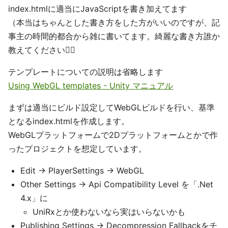
index.htmlに適当にJavaScriptを書き加えてます
（本当はちゃんとした書き方をした方がいいのですが、記
事主の時間的都合から雑に書いてます。綺麗な書き方誰か
教えてください🙇‍♂️
テンプレートについての説明は省略します
Using WebGL templates - Unity マニュアル
まずは適当にビルド設定してWebGLビルドを行い、基準
となるindex.htmlを作成します。
WebGLプラットフォームで2Dプラットフォームとかで作
ったプロジェクトを想定しています。
Edit -> PlayerSettings -> WebGL
Other Settings -> Api Compatibility Level を「.Net
4.x」に
UniRxとか使わないなら実はいらないかも
Publishing Settings -> Decompression Fallbackをチ