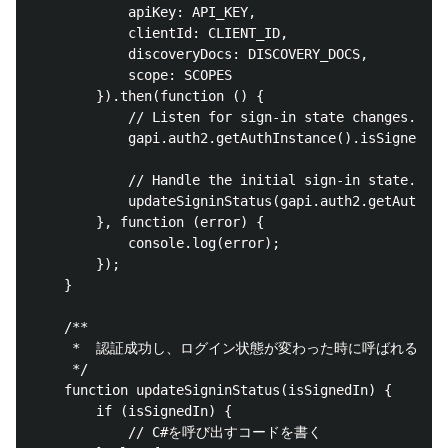
            apiKey: API_KEY,

            clientId: CLIENT_ID,

            discoveryDocs: DISCOVERY_DOCS,

            scope: SCOPES

        }).then(function () {

            // Listen for sign-in state changes.

            gapi.auth2.getAuthInstance().isSignedIn.
            // Handle the initial sign-in state.

            updateSigninStatus(gapi.auth2.getAuthIns
        }, function (error) {

            console.log(error);

        });

    }

    /**

     *  認証成功し、ログイン状態が変わった時に呼ばれる

     */

    function updateSigninStatus(isSignedIn) {

        if (isSignedIn) {

            // C#を呼び出すコードを書く
