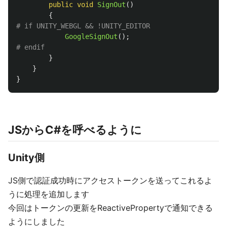
public
void
SignOut
()
{
GoogleSignOut
();
}
}
}
JSからC#を呼べるように
Unity側
JS側で認証成功時にアクセストークンを送ってこれるよ
うに処理を追加します
今回はトークンの更新をReactivePropertyで通知できる
ようにしました