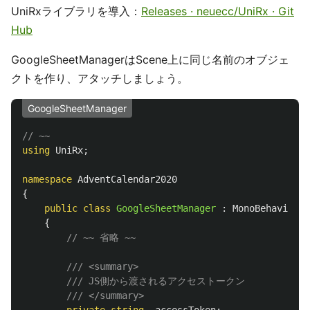
UniRxライブラリを導入：
Releases · neuecc/UniRx · Git
Hub
GoogleSheetManagerはScene上に同じ名前のオブジェ
クトを作り、アタッチしましょう。
GoogleSheetManager
// ~~ 
using
UniRx
;
namespace
AdventCalendar2020
{
public
class
GoogleSheetManager
:
MonoBehaviour
{
// ~~ 省略 ~~
/// <summary>
/// JS側から渡されるアクセストークン
/// </summary>
private
string
_accessToken
;