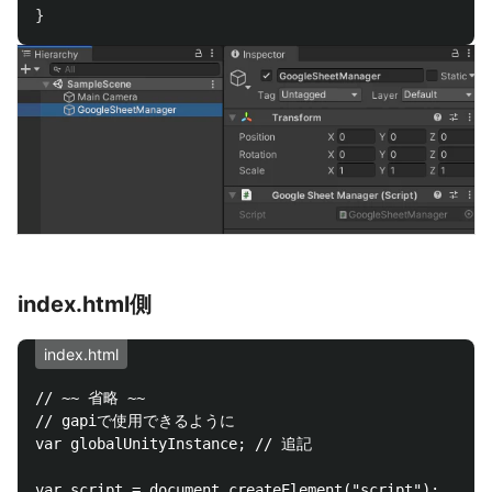
}
index.html側
index.html
// ~~ 省略 ~~

// gapiで使用できるように

var globalUnityInstance; // 追記

var script = document.createElement("script");
