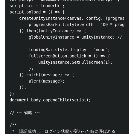
script.src = loaderUrl;

script.onload = () => {

    createUnityInstance(canvas, config, (progress) =
        progressBarFull.style.width = 100 * progress
    }).then((unityInstance) => {

        globalUnityInstance = unityInstance; // 追記

        loadingBar.style.display = "none";

        fullscreenButton.onclick = () => {

            unityInstance.SetFullscreen(1);

        };

    }).catch((message) => {

        alert(message);

    });

};

document.body.appendChild(script);

// ~~ 省略 ~~

/**

 *  認証成功し、ログイン状態が変わった時に呼ばれる
