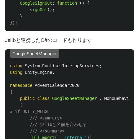
GoogleSignOut
:
function 
()
{
signOut
();
}
});
Jslibと連携したC#のコードも作ります
GoogleSheetManager
using
System.Runtime.InteropServices
;
using
UnityEngine
;
namespace
AdventCalendar2020
{
public
class
GoogleSheetManager
:
MonoBehaviour
{
/// <summary>
/// jslibと名前を合わせる
/// </summary>
[
DllImport
(
"__Internal"
)]