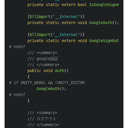
private
static
extern
bool
IsGoogleSignedIn
(
[
DllImport
(
"__Internal"
)]
private
static
extern
void
GoogleAuth
();
[
DllImport
(
"__Internal"
)]
private
static
extern
void
GoogleSignOut
();
/// <summary>
/// google認証
/// </summary>
public
void
Auth
()
{
GoogleAuth
();
}
/// <summary>
/// ログアウト
/// </summary>