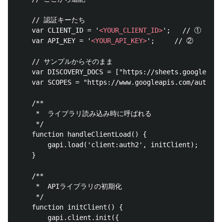
    // 認証キーたち

    var CLIENT_ID = '
<YOUR_CLIENT_ID>
';   // ①

    var API_KEY = '
<YOUR_API_KEY>
';     // ②

    // サンプルからそのまま

    var DISCOVERY_DOCS = ["https://sheets.googleapis
    var SCOPES = "https://www.googleapis.com/auth/sp
    /**

     *  ライブラリ読み込み時に呼ばれる

     */

    function handleClientLoad() {

        gapi.load('client:auth2', initClient);

    }

    /**

     *  APIライブラリの初期化

     */

    function initClient() {

        gapi.client.init({
