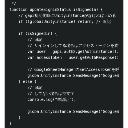
 */

function updateSigninStatus(isSignedIn) {

    // gapi初期化時にUnityInstanceがなければ止める

    if (!globalUnityInstance) return; // 追記

    if (isSignedIn) {

        // 追記

        // サインインしてる場合はアクセストークンを渡す

        var user = gapi.auth2.getAuthInstance().curr
        var accessToken = user.getAuthResponse().acc
        // GoogleSheetManagerのSetAccessTokenを呼ぶ

        globalUnityInstance.SendMessage("GoogleSheet
    } else {

        // 追記

        // してない場合は空文字

        console.log("未認証");

        globalUnityInstance.SendMessage("GoogleSheet
    }
