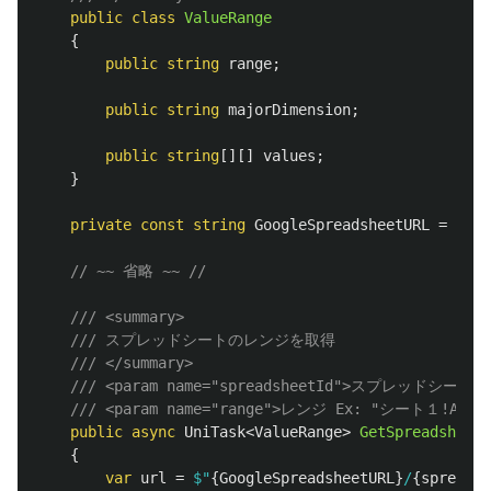
public
class
ValueRange
{
public
string
range
;
public
string
majorDimension
;
public
string
[][]
values
;
}
private
const
string
GoogleSpreadsheetURL
=
"htt
// ~~ 省略 ~~ // 
/// <summary>
/// スプレッドシートのレンジを取得
/// </summary>
/// <param name="spreadsheetId">スプレッドシート
/// <param name="range">レンジ Ex: "シート１!A
public
async
UniTask
<
ValueRange
>
GetSpreadsheetA
{
var
url
=
$"
{
GoogleSpreadsheetURL
}
/
{
spreadsh