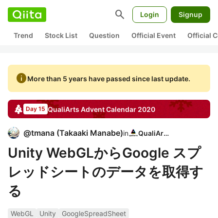
search
Login
Signup
Trend
Stock List
Question
Official Event
Official
info
More than 5 years have passed since last update.
QualiArts
Advent Calendar
2020
Day 15
@
tmana
(
Takaaki Manabe
)
in
QualiArts
Unity WebGLからGoogle スプ
レッドシートのデータを取得す
る
WebGL
Unity
GoogleSpreadSheet