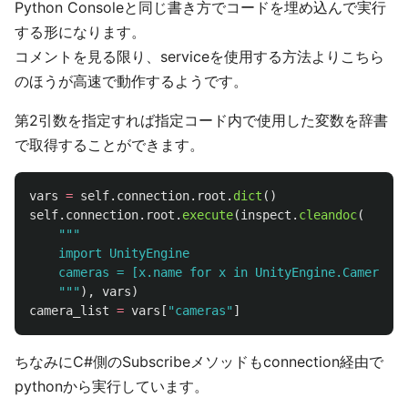
Python Consoleと同じ書き方でコードを埋め込んで実行
する形になります。
コメントを見る限り、serviceを使用する方法よりこちら
のほうが高速で動作するようです。
第2引数を指定すれば指定コード内で使用した変数を辞書
で取得することができます。
vars
=
self
.
connection
.
root
.
dict
()
self
.
connection
.
root
.
execute
(
inspect
.
cleandoc
(
"""
    import UnityEngine

    cameras = [x.name for x in UnityEngine.Camera.al
"""
),
vars
)
camera_list
=
vars
[
"
cameras
"
]
ちなみにC#側のSubscribeメソッドもconnection経由で
pythonから実行しています。