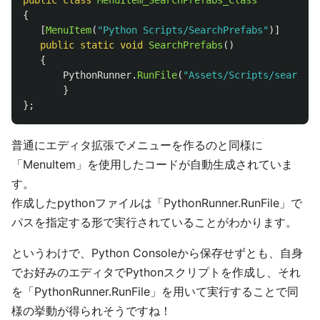
{
[
MenuItem
(
"Python Scripts/SearchPrefabs"
)]
public
static
void
SearchPrefabs
()
{
PythonRunner
.
RunFile
(
"Assets/Scripts/search_p
}
};
普通にエディタ拡張でメニューを作るのと同様に
「MenuItem」を使用したコードが自動生成されていま
す。
作成したpythonファイルは「PythonRunner.RunFile」で
パスを指定する形で実行されていることがわかります。
というわけで、Python Consoleから保存せずとも、自身
でお好みのエディタでPythonスクリプトを作成し、それ
を「PythonRunner.RunFile」を用いて実行することで同
様の挙動が得られそうですね！