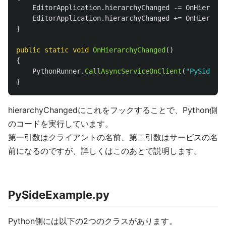
EditorApplication
.
hierarchyChanged
-=
OnHierarch
EditorApplication
.
hierarchyChanged
+=
OnHierarch
}
public
static
void
OnHierarchyChanged
()
{
PythonRunner
.
CallAsyncServiceOnClient
(
"PySide Ex
}
hierarchyChangedにこれをフックすることで、Python側
のコードを実行しています。
第一引数はクライアントの名前、第二引数はサービスの名
前になるのですが、詳しくはこのあとで説明します。
PySideExample.py
Python側には以下の2つのクラスがあります。