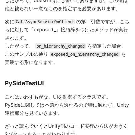
したがって、docstringにも書いてありますが、この値は
他と被らない一意なものを指定する必要があります。
次に
の第二引数ですが、こち
CallAsyncServiceOnClient
らに対して「exposed_」接頭辞をつけたメソッドが実行
されます。
したがって、
を指定した場合、
on_hierarchy_changed
このサンプルの通り
を
exposed_on_hierarchy_changed
実装する形になります。
PySideTestUI
これはいわずもがな、UIを制御するクラスです。
PySideに関しては本題から逸れるので特に触れず、Unity
連携部分を見ていきます。
ざっと読んでいくとUnity側のコード実行の方法が大きく
2パターンあることがわかります。