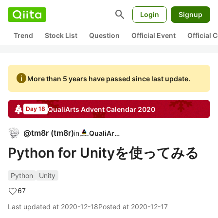
search
Login
Signup
Trend
Stock List
Question
Official Event
Official
info
More than 5 years have passed since last update.
QualiArts
Advent Calendar
2020
Day 18
@
tm8r
(
tm8r
)
in
QualiArts
Python for Unityを使ってみる
Python
Unity
67
Last updated at
2020-12-18
Posted at
2020-12-17