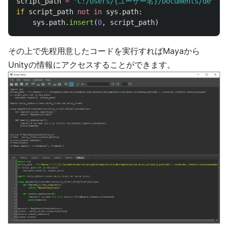
script_path
=
"
C:/Users/{ユーザー名}/Documents/dev/unit
if
script_path
not
in
sys
.
path
:
sys
.
path
.
insert
(
0
,
script_path
)
その上で先程用意したコードを実行すればMayaから
Unityの情報にアクセスすることができます。