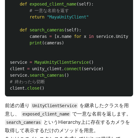
def
exposed_client_name
(
self
):
return
"
MayaUnityClient
"
def
search_cameras
(
self
):
cameras
=
[
x
.
name
for
x
in
service
.
UnityEngi
print
(
cameras
)
service
=
MayaUnityClientService
()
client
=
unity_client
.
connect
(
service
)
service
.
search_cameras
()
client
.
close
()
前述の通り
を継承したクラスを用
UnityClientService
意し、
で一意な名前を返します。
exposed_client_name
というHierarchy上に存在するカメラを
search_cameras
取得して表示するだけのメソッドを用意。