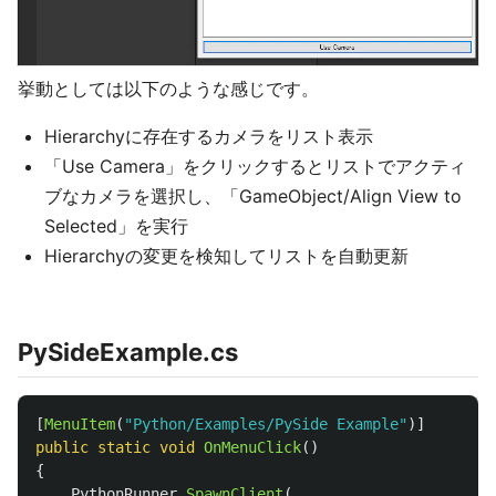
挙動としては以下のような感じです。
Hierarchyに存在するカメラをリスト表示
「Use Camera」をクリックするとリストでアクティ
ブなカメラを選択し、「GameObject/Align View to
Selected」を実行
Hierarchyの変更を検知してリストを自動更新
PySideExample.cs
[
MenuItem
(
"Python/Examples/PySide Example"
)]
public
static
void
OnMenuClick
()
{
PythonRunner
.
SpawnClient
(