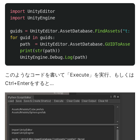
import
UnityEditor
import
UnityEngine
guids
=
UnityEditor
.
AssetDatabase
.
FindAssets
(
"
t:pref
for
guid
in
guids
:
path
=
UnityEditor
.
AssetDatabase
.
GUIDToAssetPat
print
(
str
(
path
))
UnityEngine
.
Debug
.
Log
(
path
)
このようなコードを書いて「Execute」を実行、もしくは
Ctrl+Enterをすると…