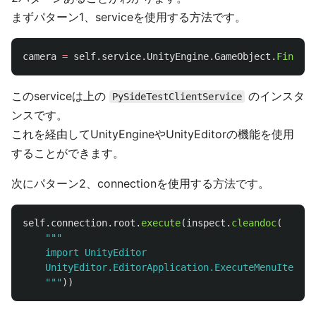
まずパターン1、serviceを使用する方法です。
camera
=
self
.
service
.
UnityEngine
.
GameObject
.
Find
(
'
{
このserviceは上の
のインスタ
PySideTestClientService
ンスです。
これを経由してUnityEngineやUnityEditorの機能を使用
することができます。
次にパターン2、connectionを使用する方法です。
self
.
connection
.
root
.
execute
(
inspect
.
cleandoc
(
"""
    import UnityEditor

    UnityEditor.EditorApplication.ExecuteMenuItem(
'
G
"""
))