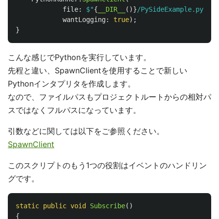
file
:
$"
{
__DIR__
()}
/PySideExample.py"
,
wantLogging
:
true
);
}
こんな感じでPythonを実行しています。
先程と違い、SpawnClientを使用することで新しい
Pythonインタプリタを作成します。
なので、ファイルパスもプロジェクトルートからの相対パ
スではなくフルパスになっています。
引数などに関しては以下をご参照ください。
SpawnClient
このスクリプトのもう1つの役割はイベントのハンドリン
グです。
static
public
void
Subscribe
()
{