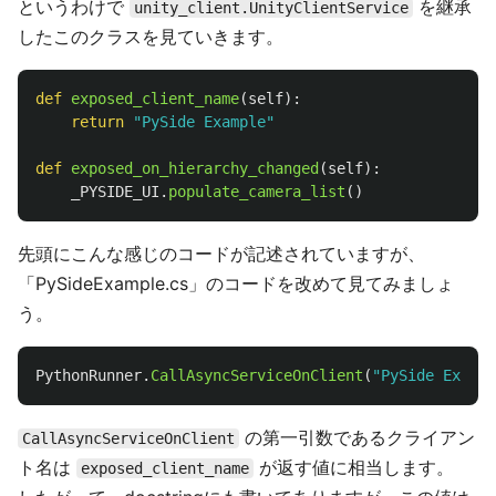
というわけで
を継承
unity_client.UnityClientService
したこのクラスを見ていきます。
def
exposed_client_name
(
self
):
return
"
PySide Example
"
def
exposed_on_hierarchy_changed
(
self
):
_PYSIDE_UI
.
populate_camera_list
()
先頭にこんな感じのコードが記述されていますが、
「PySideExample.cs」のコードを改めて見てみましょ
う。
PythonRunner
.
CallAsyncServiceOnClient
(
"PySide Exampl
の第一引数であるクライアン
CallAsyncServiceOnClient
ト名は
が返す値に相当します。
exposed_client_name