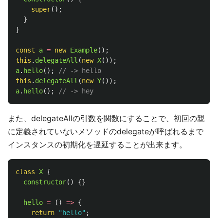
super
();
}
}
const
a
=
new
Example
();
this
.
delegateAll
(
new
X
());
a
.
hello
();
// -> hello
this
.
delegateAll
(
new
Y
());
a
.
hello
();
// -> hey
また、delegateAllの引数を関数にすることで、初回の親
に定義されていないメソッドのdelegateが呼ばれるまで
インスタンスの初期化を遅延することが出来ます。
class
X
{
constructor
()
{}
hello
=
()
=>
{
return
"
hello
"
;