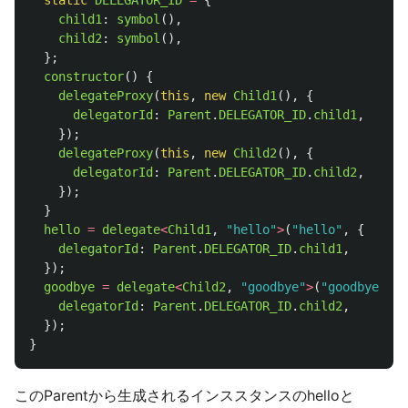
static
DELEGATOR_ID
=
{
child1
:
symbol
(),
child2
:
symbol
(),
};
constructor
()
{
delegateProxy
(
this
,
new
Child1
(),
{
delegatorId
:
Parent
.
DELEGATOR_ID
.
child1
,
});
delegateProxy
(
this
,
new
Child2
(),
{
delegatorId
:
Parent
.
DELEGATOR_ID
.
child2
,
});
}
hello
=
delegate
<
Child1
,
"
hello
"
>
(
"
hello
"
,
{
delegatorId
:
Parent
.
DELEGATOR_ID
.
child1
,
});
goodbye
=
delegate
<
Child2
,
"
goodbye
"
>
(
"
goodbye
"
,
{
delegatorId
:
Parent
.
DELEGATOR_ID
.
child2
,
});
}
このParentから生成されるインススタンスのhelloと