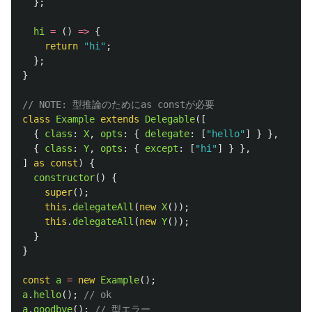
};
hi
=
()
=>
{
return
"
hi
"
;
};
}
// NOTE: 型推論のためにas constが必要
class
Example
extends
Delegable
([
{
class
:
X
,
opts
:
{
delegate
:
[
"
hello
"
]
}
},
{
class
:
Y
,
opts
:
{
except
:
[
"
hi
"
]
}
},
]
as const
)
{
constructor
()
{
super
();
this
.
delegateAll
(
new
X
());
this
.
delegateAll
(
new
Y
());
}
}
const
a
=
new
Example
();
a
.
hello
();
// ok
a
.
goodbye
();
// 型エラー