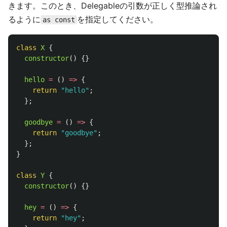
きます。このとき、Delegableの引数が正しく型推論され
るように
を指定してください。
as const
class
X
{
constructor
()
{}
hello
=
()
=>
{
return
"
hello
"
;
};
goodbye
=
()
=>
{
return
"
goodbye
"
;
};
}
class
Y
{
constructor
()
{}
hey
=
()
=>
{
return
"
hey
"
;