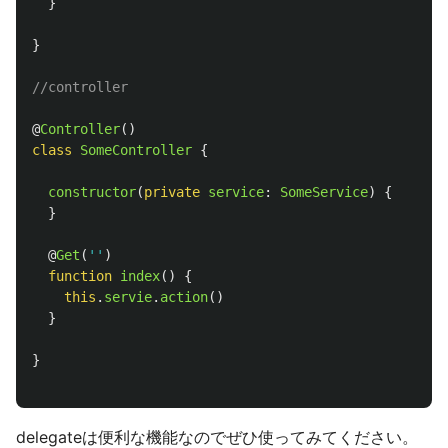
}
}
//controller
@
Controller
()
class
SomeController
{
constructor
(
private
service
:
SomeService
)
{
}
@
Get
(
''
)
function
index
()
{
this
.
servie
.
action
()
}
}
delegateは便利な機能なのでぜひ使ってみてください。