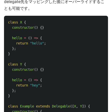
delegate先をマッピングした後にオーバーライドするこ
とも可能です。
class
X
{
constructor
()
{}
hello
=
()
=>
{
return
"
hello
"
;
};
}
class
Y
{
constructor
()
{}
hello
=
()
=>
{
return
"
hey
"
;
};
}
class
Example
extends
Delegable
([
X
,
Y
])
{
constructor
()
{