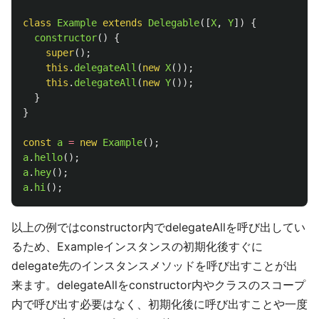
class
Example
extends
Delegable
([
X
,
Y
])
{
constructor
()
{
super
();
this
.
delegateAll
(
new
X
());
this
.
delegateAll
(
new
Y
());
}
}
const
a
=
new
Example
();
a
.
hello
();
a
.
hey
();
a
.
hi
();
以上の例ではconstructor内でdelegateAllを呼び出してい
るため、Exampleインスタンスの初期化後すぐに
delegate先のインスタンスメソッドを呼び出すことが出
来ます。delegateAllをconstructor内やクラスのスコープ
内で呼び出す必要はなく、初期化後に呼び出すことや一度