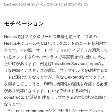
Last updated at
2024-02-25
Posted at
2024-02-25
モチベーション
Nest.jsではマイクロサービス機能を使って、共通の
Nest.jsモジュールをCLIとバックエンドのコードを利用で
きます。その際、サードパーティのライブラリが用意して
いるメソッドをServiceクラスで再実装せずに使いまわし
たい時があります。例えばthis.stiriveService.stripeのよ
うな内部インスタンスが露出してカプセル化を破壊するコ
ードは避けたくなりますが、単なるextendなどでクラス
を継承してしまうと、DI時に初期化の遅延を考慮する必要
があり複雑になります。proxyで遅延する場合は
constructorに遅延処理をラップできるので記述が単純に
なります。
また、nest-commanderなどで利用しないサービスのク