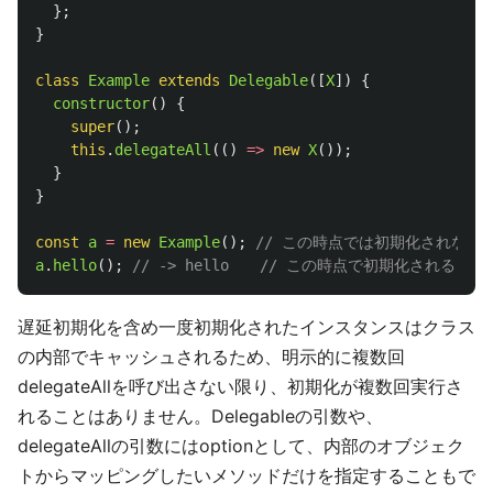
};
}
class
Example
extends
Delegable
([
X
])
{
constructor
()
{
super
();
this
.
delegateAll
(()
=>
new
X
());
}
}
const
a
=
new
Example
();
// この時点では初期化されない
a
.
hello
();
// -> hello　　// この時点で初期化される
遅延初期化を含め一度初期化されたインスタンスはクラス
の内部でキャッシュされるため、明示的に複数回
delegateAllを呼び出さない限り、初期化が複数回実行さ
れることはありません。Delegableの引数や、
delegateAllの引数にはoptionとして、内部のオブジェク
トからマッピングしたいメソッドだけを指定することもで