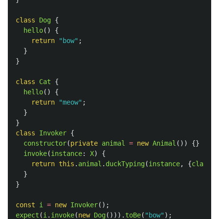
class
Dog
{
hello
()
{
return
"
bow
"
;
}
}
class
Cat
{
hello
()
{
return
"
meow
"
;
}
}
class
Invoker
{
constructor
(
private
animal
=
new
Animal
())
{}
invoke
(
instance
:
X
)
{
return
this
.
animal
.
duckTyping
(
instance
,
{
class
:
}
}
const
i
=
new
Invoker
();
expect
(
i
.
invoke
(
new
Dog
())).
toBe
(
"
bow
"
);