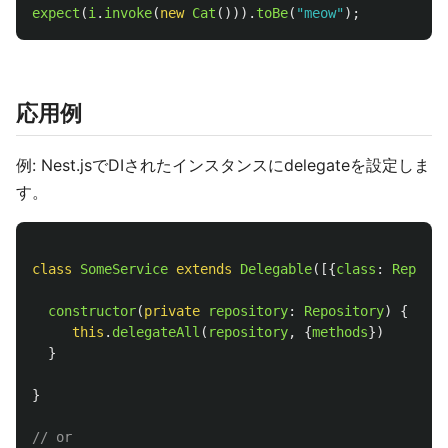
expect
(
i
.
invoke
(
new
Cat
())).
toBe
(
"
meow
"
);
応用例
例: Nest.jsでDIされたインスタンスにdelegateを設定しま
す。
class
SomeService
extends
Delegable
([{
class
:
Reposit
constructor
(
private
repository
:
Repository
)
{
this
.
delegateAll
(
repository
,
{
methods
})
}
}
// or