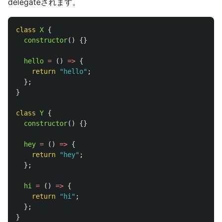
delegateされます。
class
X
{
constructor
()
{}
hello
=
()
=>
{
return
"
hello
"
;
};
}
class
Y
{
constructor
()
{}
hey
=
()
=>
{
return
"
hey
"
;
};
hi
=
()
=>
{
return
"
hi
"
;
};
}