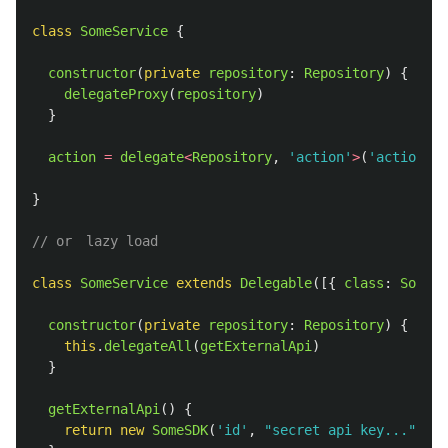
class
SomeService
{
constructor
(
private
repository
:
Repository
)
{
delegateProxy
(
repository
)
}
action
=
delegate
<
Repository
,
'
action
'
>
(
'
action
'
)
}
// or　lazy load
class
SomeService
extends
Delegable
([{
class
:
SomeSD
constructor
(
private
repository
:
Repository
)
{
this
.
delegateAll
(
getExternalApi
)
}
getExternalApi
()
{
return
new
SomeSDK
(
'
id
'
,
"
secret api key...
"
)