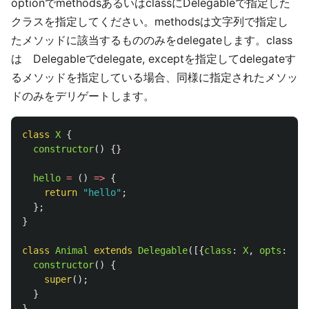
optionでmethodsあるいはclassにDelegableで指定した
クラスを指定してください。methodsは文字列で指定し
たメソッドに該当するもののみをdelegateします。class
は Delegableでdelegate, exceptを指定してdelegateす
るメソッドを指定している場合、同様に指定されたメソッ
ドのみをデリゲートします。
class
X
{
constructor
()
{}
hello
=
()
=>
{
return
"
hello
"
;
};
}
class
Animal
extends
Delegable
([{
class
:
X
,
opts
:
{
d
constructor
()
{
super
();
}
}