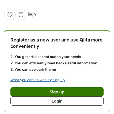
comment
0
Register as a new user and use Qiita more
conveniently
You get articles that match your needs
You can efficiently read back useful information
You can use dark theme
What you can do with signing up
Sign up
Login