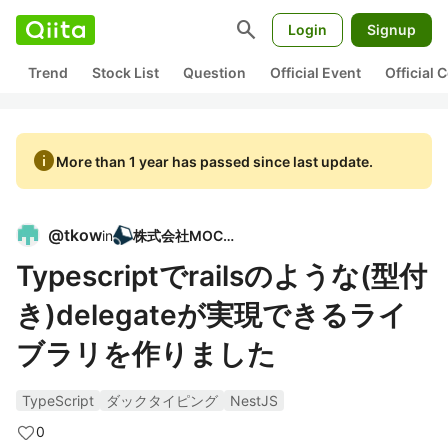
search
Login
Signup
Trend
Stock List
Question
Official Event
Official
info
More than 1 year has passed since last update.
@
tkow
in
株式会社MOCHI
Typescriptでrailsのような(型付
き)delegateが実現できるライ
ブラリを作りました
TypeScript
ダックタイピング
NestJS
0