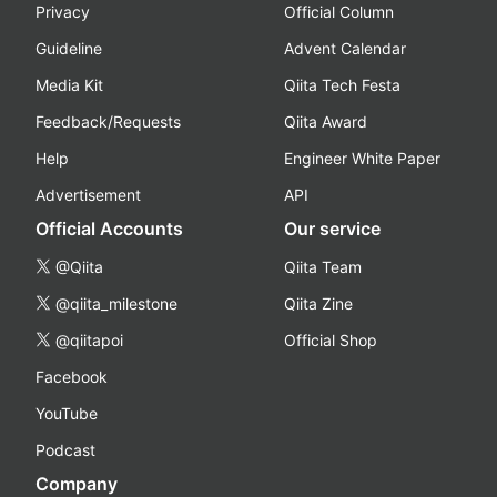
Privacy
Official Column
Guideline
Advent Calendar
Media Kit
Qiita Tech Festa
Feedback/Requests
Qiita Award
Help
Engineer White Paper
Advertisement
API
Official Accounts
Our service
@Qiita
Qiita Team
@qiita_milestone
Qiita Zine
@qiitapoi
Official Shop
Facebook
YouTube
Podcast
Company