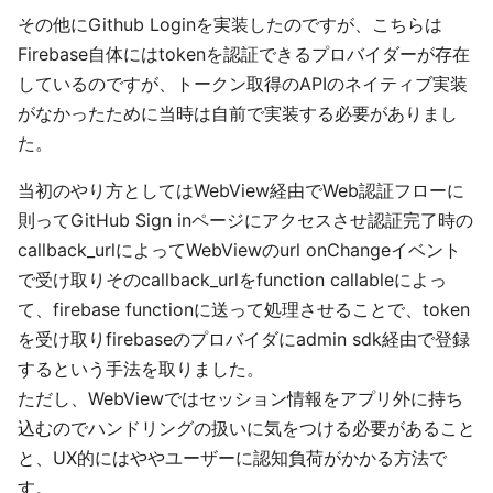
その他にGithub Loginを実装したのですが、こちらは
Firebase自体にはtokenを認証できるプロバイダーが存在
しているのですが、トークン取得のAPIのネイティブ実装
がなかったために当時は自前で実装する必要がありまし
た。
当初のやり方としてはWebView経由でWeb認証フローに
則ってGitHub Sign inページにアクセスさせ認証完了時の
callback_urlによってWebViewのurl onChangeイベント
で受け取りそのcallback_urlをfunction callableによっ
て、firebase functionに送って処理させることで、token
を受け取りfirebaseのプロバイダにadmin sdk経由で登録
するという手法を取りました。
ただし、WebViewではセッション情報をアプリ外に持ち
込むのでハンドリングの扱いに気をつける必要があること
と、UX的にはややユーザーに認知負荷がかかる方法で
す。