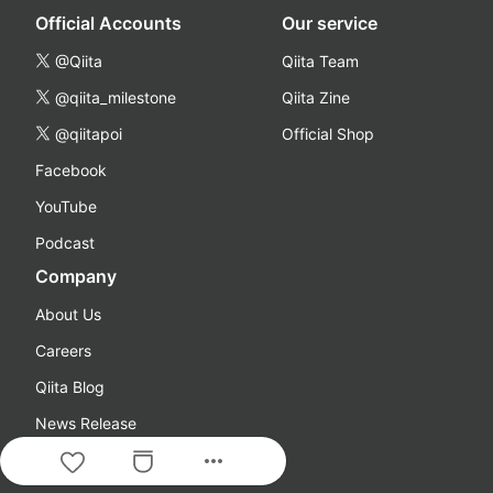
Official Accounts
Our service
@Qiita
Qiita Team
@qiita_milestone
Qiita Zine
@qiitapoi
Official Shop
Facebook
YouTube
Podcast
Company
About Us
Careers
Qiita Blog
News Release
more_horiz