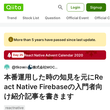
search
Login
Signup
Trend
Stock List
Question
Official Event
Official
info
More than 5 years have passed since last update.
React Native
Advent Calendar
2020
Day 25
@
tkow
in
株式会社MOCHI
本番運用した時の知見を元にRe
act Native Firebaseの入門者向
け紹介記事を書きます
reactnative