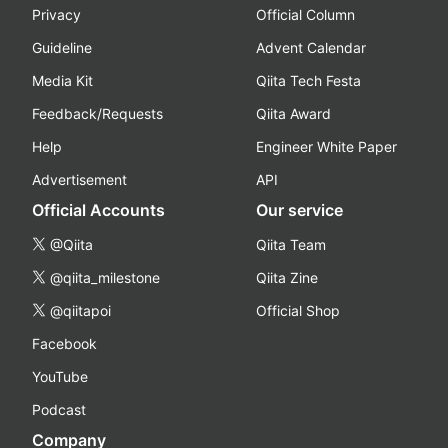
Privacy
Official Column
Guideline
Advent Calendar
Media Kit
Qiita Tech Festa
Feedback/Requests
Qiita Award
Help
Engineer White Paper
Advertisement
API
Official Accounts
Our service
@Qiita
Qiita Team
@qiita_milestone
Qiita Zine
@qiitapoi
Official Shop
Facebook
YouTube
Podcast
Company