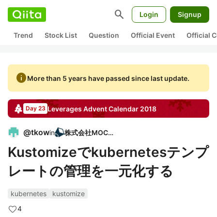
search
Login
Signup
Trend
Stock List
Question
Official Event
Official
info
More than 5 years have passed since last update.
Leverages
Advent Calendar
2018
Day 23
@
tkow
in
株式会社MOCHI
Kustomizeでkubernetesテンプ
レートの管理を一元化する
kubernetes
kustomize
4