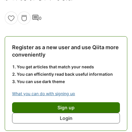
comment
0
Register as a new user and use Qiita more
conveniently
You get articles that match your needs
You can efficiently read back useful information
You can use dark theme
What you can do with signing up
Sign up
Login