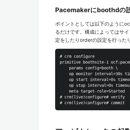
Pacemakerにbooth
ポイントとしては以下のようにocf:p
るだけです。構成によってはサイト用の
定をしたりorderの設定を行っ
# crm configure 

primitive boothsite-1 ocf:pace
    params config=booth \

    op monitor interval=30s ti
    op start interval=0s timeou
    op stop interval=0s timeout
    meta target-role=Started

# crm(live)configure# verify
