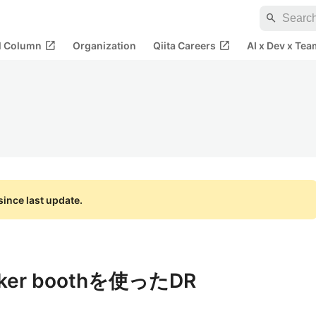
search
open_in_new
open_in_new
al Column
Organization
Qiita Careers
AI x Dev x Tea
ince last update.
er boothを使ったDR