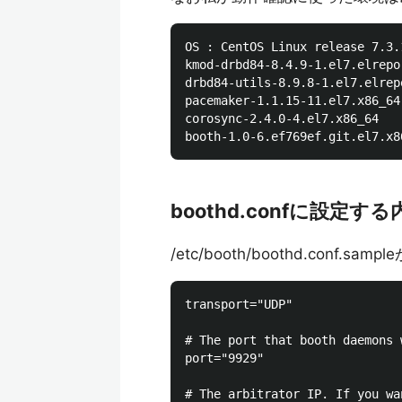
OS : CentOS Linux release 7.3.
kmod-drbd84-8.4.9-1.el7.elrepo.
drbd84-utils-8.9.8-1.el7.elrepo
pacemaker-1.1.15-11.el7.x86_64

corosync-2.4.0-4.el7.x86_64

boothd.confに設定する
/etc/booth/boothd.con
transport="UDP"

# The port that booth daemons 
port="9929"　　　　　

# The arbitrator IP. If you wa