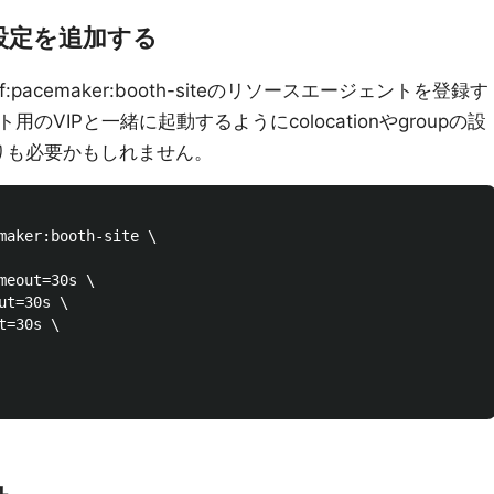
dの設定を追加する
acemaker:booth-siteのリソースエージェントを登録す
VIPと一緒に起動するようにcolocationやgroupの設
たりも必要かもしれません。
maker:booth-site \

meout=30s \

t=30s \

=30s \
