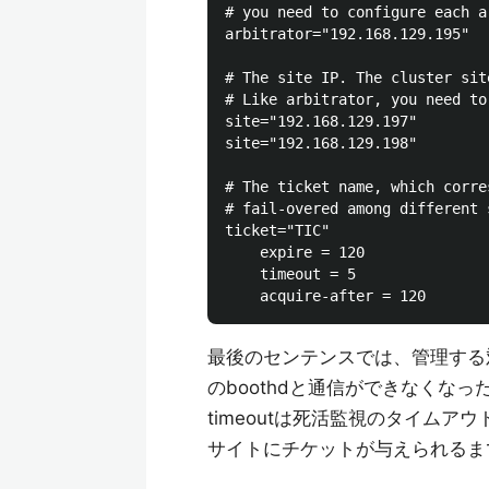
# you need to configure each a
arbitrator="192.168.129.195"

# The site IP. The cluster sit
# Like arbitrator, you need to
site="192.168.129.197"

site="192.168.129.198"

# The ticket name, which corre
# fail-overed among different s
ticket="TIC"

    expire = 120

    timeout = 5

最後のセンテンスでは、管理する対象
のboothdと通信ができなくなった
timeoutは死活監視のタイムアウト
サイトにチケットが与えられるま