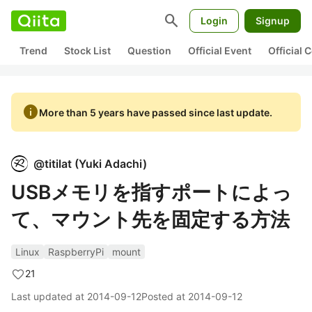
search
Login
Signup
Trend
Stock List
Question
Official Event
Official
info
More than 5 years have passed since last update.
@
titilat
(
Yuki Adachi
)
USBメモリを指すポートによっ
て、マウント先を固定する方法
Linux
RaspberryPi
mount
21
Last updated at
2014-09-12
Posted at
2014-09-12