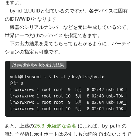
ますよ。
by-id はUUIDと似ているのですが、各デバイスに固有
のID(WWID)となります。
機器のシリアルナンバーなどを元に生成しているので、
世界に一つだけのデバイスを指定できます。
下の出力結果を見てもらってもわかるように、パーテイ
ションの指定も可能です。
/dev/disk/by-idの出力結果
yuki@Utsusemi ~ $ ls -l /dev/disk/by-id

合計 0

lrwxrwxrwx 1 root root  9  5月  8 02:42 usb-TDK_LoR_T
lrwxrwxrwx 1 root root 10  5月  8 02:43 usb-TDK_LoR_T
lrwxrwxrwx 1 root root  9  5月  8 02:04 usb-TDK_LoR_T
あと、上述の
25.3. 永続的な命名
によれば、by-path の
識別子が指し示すポートは必ずしも永続的ではないようで