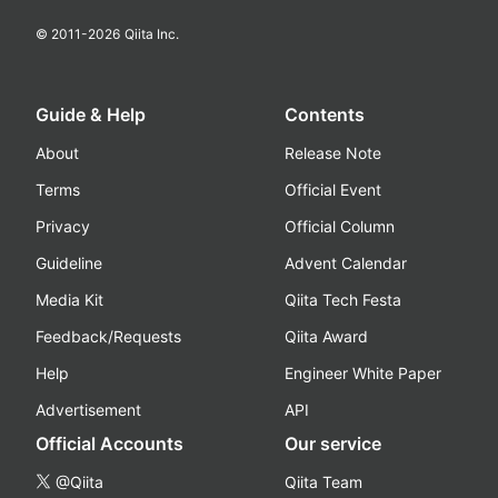
© 2011-
2026
Qiita Inc.
Guide & Help
Contents
About
Release Note
Terms
Official Event
Privacy
Official Column
Guideline
Advent Calendar
Media Kit
Qiita Tech Festa
Feedback/Requests
Qiita Award
Help
Engineer White Paper
Advertisement
API
Official Accounts
Our service
@Qiita
Qiita Team