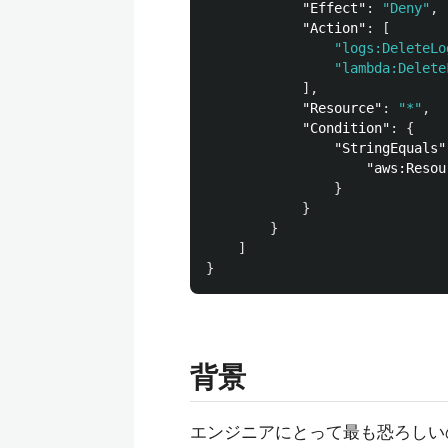
"Effect"
:
"Deny"
,
"Action"
:
[
"logs:DeleteLo
"lambda:Delete
],
"Resource"
:
"*"
,
"Condition"
:
{
"StringEquals"
"aws:Resou
}
}
}
]
}
背景
エンジニアにとって最も恐ろしい