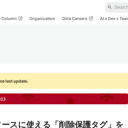
search
open_in_new
open_in_new
al Column
Organization
Qiita Careers
AI x Dev x Tea
ce last update.
023
ソースに使える「削除保護タグ」を