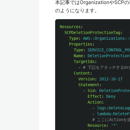
本記事ではOrganizationやSC
のようになります。
Resources
:
SCPDeletionProtectionTag
:
Type
:
AWS::Organizations::
Properties
:
Type
:
SERVICE_CONTROL_PO
Name
:
DeletionProtection
TargetIds
:
-
# 下記をアタッチするOrgan
Content
:
Version
:
2012-10-17
Statement
:
-
Sid
:
DeletionProte
Effect
:
Deny
Action
:
-
logs:DeleteLog
-
lambda:DeleteF
# ここにAction
Resource
:
'
*'