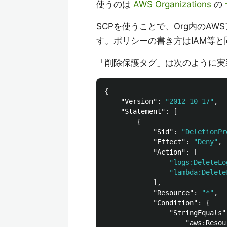
使うのは
AWS Organizations
の
SCPを使うことで、Org内のA
す。ポリシーの書き方はIAM等
「削除保護タグ」は次のように実
{
"Version"
:
"2012-10-17"
,
"Statement"
:
[
{
"Sid"
:
"DeletionPr
"Effect"
:
"Deny"
,
"Action"
:
[
"logs:DeleteLo
"lambda:Delete
],
"Resource"
:
"*"
,
"Condition"
:
{
"StringEquals"
"aws:Resou