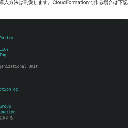
Pの導入方法は割愛します。CloudFormationで作る場合は下記
Policy
LICY
Tag
izational Unit
ctionTag
Group
unction
を追加する