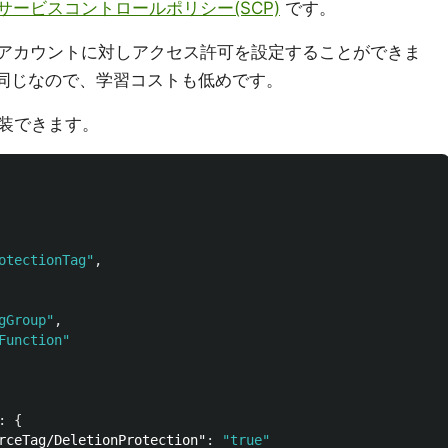
サービスコントロールポリシー(SCP)
です。
WSアカウントに対しアクセス許可を設定することができま
と同じなので、学習コストも低めです。
装できます。
otectionTag"
,
gGroup"
,
Function"
:
{
rceTag/DeletionProtection"
:
"true"