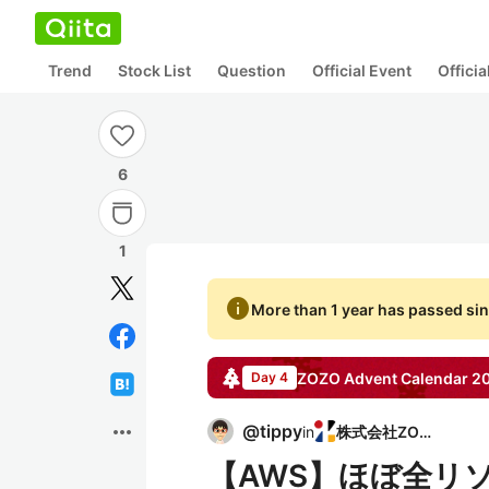
Trend
Stock List
Question
Official Event
Offici
6
1
info
More than 1 year has passed sin
ZOZO
Advent Calendar
2
Day 4
more_horiz
@
tippy
in
株式会社ZOZO
【AWS】ほぼ全リ