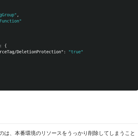
gGroup"
,
Function"
:
{
rceTag/DeletionProtection"
:
"true"
のは、本番環境のリソースをうっかり削除してしまうこと