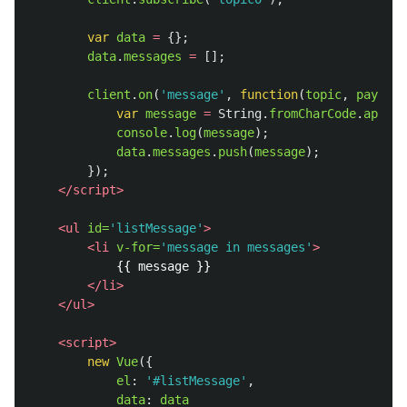
var
data
=
{};
data
.
messages
=
[];
client
.
on
(
'
message
'
,
function
(
topic
,
payload
var
message
=
String
.
fromCharCode
.
apply
(
console
.
log
(
message
);
data
.
messages
.
push
(
message
);
});
</script>
<ul
id=
'listMessage'
>
<li
v-for=
'message in messages'
>
            {{ message }}

</li>
</ul>
<script>
new
Vue
({
el
:
'
#listMessage
'
,
data
:
data