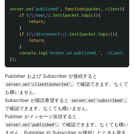
server
.
on
(
'
published
'
,
function
(
packet
,
client
){
if 
(
/
\/
new
\/
/
.
test
(
packet
.
topic
)){
return
;
}
if 
(
/
\/
disconnect
\/
/
.
test
(
packet
.
topic
)){
return
;
}
console
.
log
(
'
broker.on.published.
'
,
'
client:
'
,
c
});
Publisher および Subscriber が接続すると
で確認できます。なくて
server.on('clientConnected',
も構いません。
Subscriber が購読希望すると
server.on('subscribed',
で確認できます。なくても構いません。
Publiser がメッセージ送信すると
で確認できます。なくても構い
server.on('published',
ません。Publisher や Subscriber が接続したときも発火