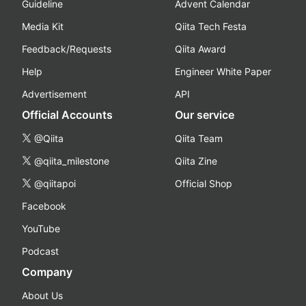
Guideline
Advent Calendar
Media Kit
Qiita Tech Festa
Feedback/Requests
Qiita Award
Help
Engineer White Paper
Advertisement
API
Official Accounts
Our service
@Qiita
Qiita Team
@qiita_milestone
Qiita Zine
@qiitapoi
Official Shop
Facebook
YouTube
Podcast
Company
About Us