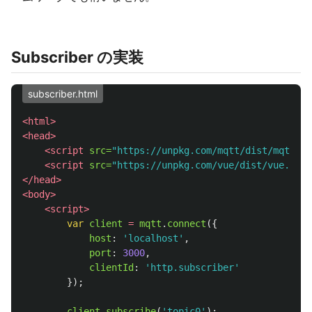
Subscriber の実装
subscriber.html
<html>
<head>
<script 
src=
"https://unpkg.com/mqtt/dist/mqtt.mi
<script 
src=
"https://unpkg.com/vue/dist/vue.min.
</head>
<body>
<script>
var
client
=
mqtt
.
connect
({
host
:
'
localhost
'
,
port
:
3000
,
clientId
:
'
http.subscriber
'
});
client
.
subscribe
(
'
topic0
'
);