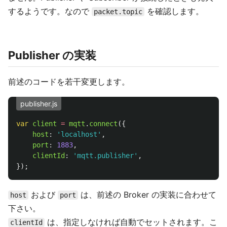
するようです。なので
を確認します。
packet.topic
Publisher の実装
前述のコードを若干変更します。
publisher.js
var
client
=
mqtt
.
connect
({
host
:
'
localhost
'
,
port
:
1883
,
clientId
:
'
mqtt.publisher
'
,
});
および
は、前述の Broker の実装に合わせて
host
port
下さい。
は、指定しなければ自動でセットされます。こ
clientId