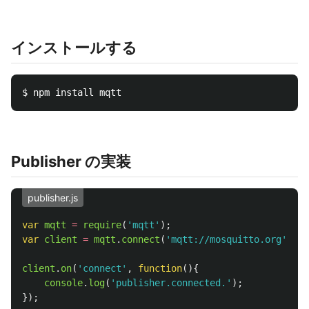
インストールする
Publisher の実装
publisher.js
var
mqtt
=
require
(
'
mqtt
'
);
var
client
=
mqtt
.
connect
(
'
mqtt://mosquitto.org
'
);
client
.
on
(
'
connect
'
,
function
(){
console
.
log
(
'
publisher.connected.
'
);
});