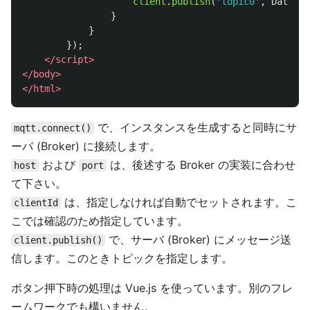
client
.
publish
(
'
topic0
'
,
Date
.
no
}
}
});
</script>
</body>
</html>
で、インスタンスを生成すると同時にサ
mqtt.connect()
ーバ (Broker) に接続します。
および
は、後述する Broker の実装に合わせ
host
port
て下さい。
は、指定しなければ自動でセットされます。こ
clientId
こでは確認のため指定しています。
で、サーバ (Broker) にメッセージ送
client.publish()
信します。このときトピックを指定します。
ボタン押下時の処理は Vue.js を使っています。別のフレ
ームワークでも構いません。