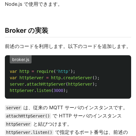
Node.js で使用できます。
Broker の実装
前述のコードを利用します。以下のコードを追加します。
broker.js
var
http
=
require
(
'
http
'
);
var
httpServer
=
http
.
createServer
();
server
.
attachHttpServer
(
httpServer
);
httpServer
.
listen
(
3000
);
は、従来の MQTT サーバのインスタンスです。
server
で HTTP サーバのインスタンス
attachHttpServer()
と結びつけます。
httpServer
で指定するポート番号は、前述の
httpServer.listen()