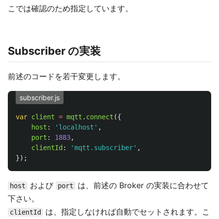
こでは確認のため指定しています。
Subscriber の実装
前述のコードを若干変更します。
subscriber.js
var
client
=
mqtt
.
connect
({
host
:
'
localhost
'
,
port
:
1883
,
clientId
:
'
mqtt.subscriber
'
,
});
および
は、前述の Broker の実装に合わせて
host
port
下さい。
は、指定しなければ自動でセットされます。こ
clientId