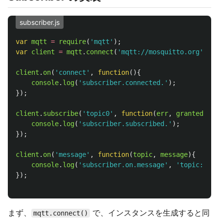
subscriber.js
var
mqtt
=
require
(
'
mqtt
'
);
var
client
=
mqtt
.
connect
(
'
mqtt://mosquitto.org
'
);
client
.
on
(
'
connect
'
,
function
(){
console
.
log
(
'
subscriber.connected.
'
);
});
client
.
subscribe
(
'
topic0
'
,
function
(
err
,
granted
){
console
.
log
(
'
subscriber.subscribed.
'
);
});
client
.
on
(
'
message
'
,
function
(
topic
,
message
){
console
.
log
(
'
subscriber.on.message
'
,
'
topic:
'
,
t
});
まず、
で、インスタンスを生成すると同
mqtt.connect()