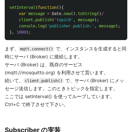
setInterval
(
function
(){
var
message
=
Date
.
now
().
toString
()
/
client
.
publish
(
'
topic0
'
,
message
);
console
.
log
(
'
publisher.publish:
'
,
message
);
},
1000
);
まず、
で、インスタンスを生成すると同
mqtt.connect()
時にサーバ (Broker) に接続します。
サーバ (Broker) は、既存のサービス
(mqtt://mosquitto.org) を利用させて貰います。
続いて、
で、サーバ (Broker) にメッ
client.publish()
セージ送信します。このときトピックを指定します。
ここでは setInterval() を使ってループしています。
Ctrl+C で終了させて下さい。
Subscriber の実装