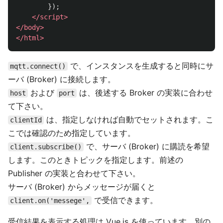
});
</script>
</body>
</html>
で、インスタンスを生成すると同時にサ
mqtt.connect()
ーバ (Broker) に接続します。
および
は、後述する Broker の実装に合わせ
host
port
て下さい。
は、指定しなければ自動でセットされます。こ
clientId
こでは確認のため指定しています。
で、サーバ (Broker) に購読を希望
client.subscribe()
します。このときトピックを指定します。前述の
Publisher の実装と合わせて下さい。
サーバ (Broker) からメッセージが届くと
で受信できます。
client.on('messege',
受信結果を表示する処理は Vue.js を使っています。別の