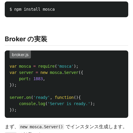
Broker の実装
broker.js
var
mosca
=
require
(
'
mosca
'
);
var
server
=
new
mosca
.
Server
({
port
:
1883
,
});
server
.
on
(
'
ready
'
,
function
(){
console
.
log
(
'
Server is ready.
'
);
});
まず、
でインスタンス生成します。
new mosca.Server()