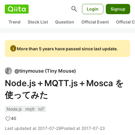
search
Login
Signup
Trend
Stock List
Question
Official Event
Official
info
More than 5 years have passed since last update.
@
tinymouse
(
Tiny Mouse
)
Node.js＋MQTT.js＋Mosca を
使ってみた
Node.js
mqtt
IoT
40
Last updated at
2017-07-29
Posted at
2017-07-23