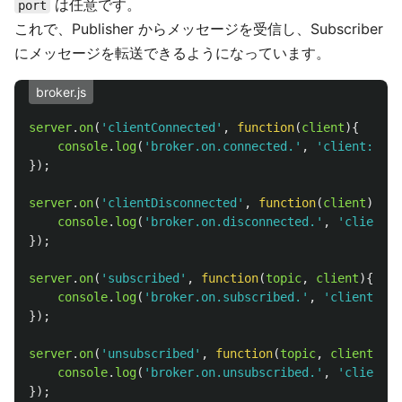
は任意です。
port
これで、Publisher からメッセージを受信し、Subscriber
にメッセージを転送できるようになっています。
broker.js
server
.
on
(
'
clientConnected
'
,
function
(
client
){
console
.
log
(
'
broker.on.connected.
'
,
'
client:
'
,
c
});
server
.
on
(
'
clientDisconnected
'
,
function
(
client
){
console
.
log
(
'
broker.on.disconnected.
'
,
'
client:
'
});
server
.
on
(
'
subscribed
'
,
function
(
topic
,
client
){
console
.
log
(
'
broker.on.subscribed.
'
,
'
client:
'
,
});
server
.
on
(
'
unsubscribed
'
,
function
(
topic
,
client
){
console
.
log
(
'
broker.on.unsubscribed.
'
,
'
client:
'
});