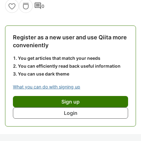
comment
0
Register as a new user and use Qiita more
conveniently
You get articles that match your needs
You can efficiently read back useful information
You can use dark theme
What you can do with signing up
Sign up
Login