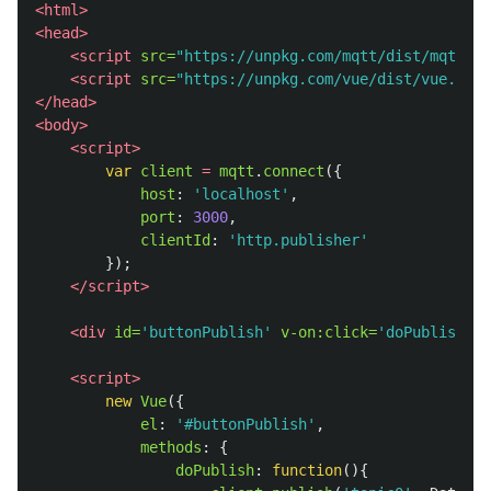
<html>
<head>
<script 
src=
"https://unpkg.com/mqtt/dist/mqtt.mi
<script 
src=
"https://unpkg.com/vue/dist/vue.min.
</head>
<body>
<script>
var
client
=
mqtt
.
connect
({
host
:
'
localhost
'
,
port
:
3000
,
clientId
:
'
http.publisher
'
});
</script>
<div
id=
'buttonPublish'
v-on:click=
'doPublish'
>
<script>
new
Vue
({
el
:
'
#buttonPublish
'
,
methods
:
{
doPublish
:
function
(){