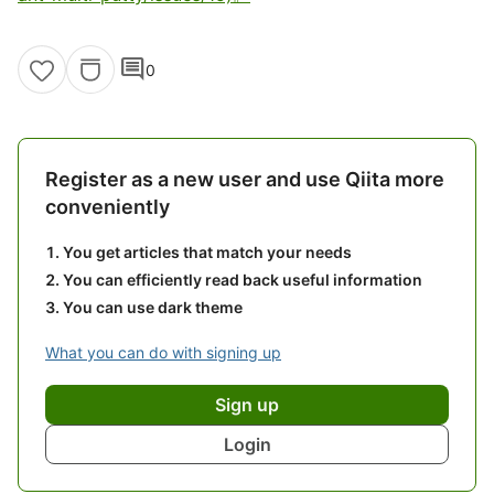
comment
0
Register as a new user and use Qiita more
conveniently
You get articles that match your needs
You can efficiently read back useful information
You can use dark theme
What you can do with signing up
Sign up
Login