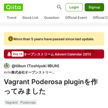
search
Login
Signup
Trend
Stock List
Question
Official Event
Official
info
More than 5 years have passed since last update.
オープンストリーム
Advent Calendar
2015
Day 14
@
tiibun
(
Toshiyuki IIBUN
)
in
株式会社オープンストリーム
Vagrant Poderosa pluginを作
ってみました
Vagrant
Poderosa