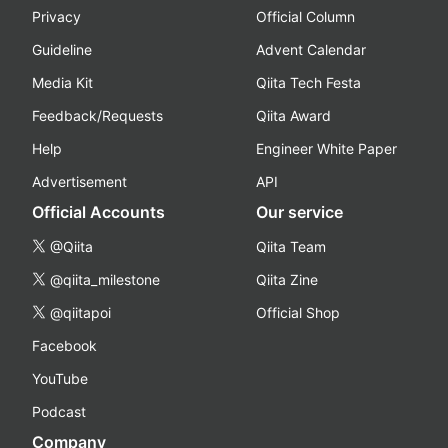
Privacy
Official Column
Guideline
Advent Calendar
Media Kit
Qiita Tech Festa
Feedback/Requests
Qiita Award
Help
Engineer White Paper
Advertisement
API
Official Accounts
Our service
@Qiita
Qiita Team
@qiita_milestone
Qiita Zine
@qiitapoi
Official Shop
Facebook
YouTube
Podcast
Company