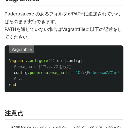
Poderosa.exe のあるフォルダがPATHに追加されていれ
ばそのまま実行できます。
PATHを通していない場合はVagrantfileに以下の記述をし
てください。
Vagrantfile
Vagrant
.
configure
(
2
)
do
|
config
|
# exe_path にフルパスを設定
config
.
poderosa
.
exe_path
=
"C:
\\
Poderosaのフォルダ
\
# ...
end
注意点