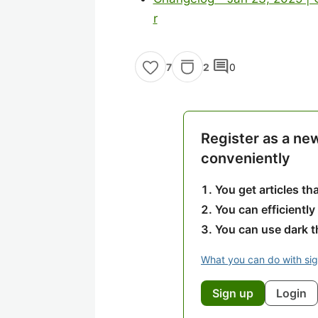
r
comment
2
0
7
Register as a ne
conveniently
You get articles t
You can efficiently
You can use dark 
What you can do with si
Sign up
Login