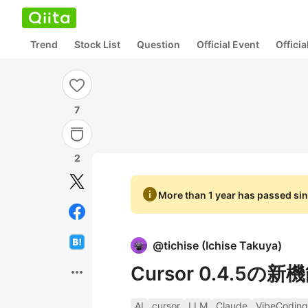
Trend
Stock List
Question
Official Event
Offici
7
2
info
More than 1 year has passed sin
@
tichise
(
Ichise Takuya
)
Cursor 0.4.5の新
more_horiz
AI
cursor
LLM
Claude
VibeCoding