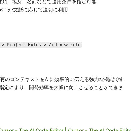
の種類、場所、名前などで適用条件を指定可能
oserが文脈に応じて適切に利用
 > Project Rules > Add new rule
ェクト固有のコンテキストをAIに効率的に伝える強力な機能です。
指定により、開発効率を大幅に向上させることができま
ursor - The AI Code Editor | Cursor - The AI Code Edit