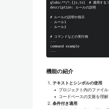
globs:
**
/
*
.{js,ts}  # 適用
description: ルールの説明

# ルールの説明や指示
-
-
 ルール2

# コマンドなどの実行例

---

command example

機能の紹介
テキストとシンボルの使用
プロジェクト内のファイル
コードベースの文脈を理解
条件付き適用