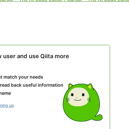
w user and use Qiita more
hat match your needs
 read back useful information
theme
gning up