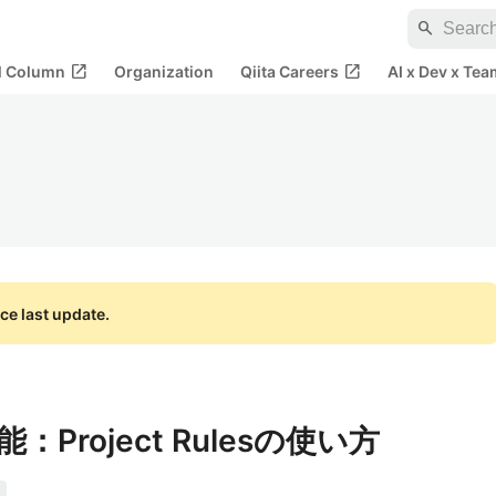
search
open_in_new
open_in_new
al Column
Organization
Qiita Careers
AI x Dev x Tea
ce last update.
機能：Project Rulesの使い方