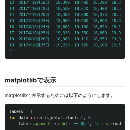
12	2017年10月18日	18,390	18,460	18,290	18,390	4,002,389	18,390

13	2017年10月19日	18,530	18,610	18,400	18,530	5,226,126	18,530

14	2017年10月20日	18,400	18,600	18,370	18,520	5,312,583	18,520

15	2017年10月23日	18,980	19,000	18,800	18,950	7,695,544	18,950

16	2017年10月24日	18,880	19,150	18,850	19,150	6,304,942	19,150

17	2017年10月25日	19,330	19,350	18,860	19,000	9,746,906	19,000

18	2017年10月26日	18,980	19,110	18,950	19,030	5,165,178	19,030

'''
matplotlibで表示
matplotlibで表示するためには以下のようにします。
labels
=
[]
for
date
in
calls_data2
.
iloc
[::
2
,
0
]:
labels
.
append
(
re
.
sub
(
u
'
[一-龥]
'
,
'
/
'
,
str
(
date
))