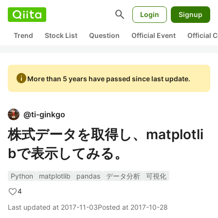
search
Login
Signup
Trend
Stock List
Question
Official Event
Official
info
More than 5 years have passed since last update.
@
ti-ginkgo
株式データを取得し、matplotli
bで表示してみる。
Python
matplotlib
pandas
データ分析
可視化
4
Last updated at
2017-11-03
Posted at
2017-10-28