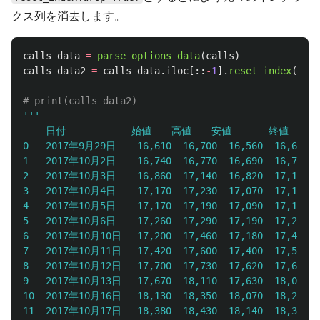
クス列を消去します。
calls_data
=
parse_options_data
(
calls
)
calls_data2
=
calls_data
.
iloc
[::
-
1
].
reset_index
(
drop
'''
	日付	           始値	  高値	 安値	   終値	  出来高	      調整後終値*

0	2017年9月29日	16,610	16,700	16,560	16,650	4,073,463	16,650

1	2017年10月2日	16,740	16,770	16,690	16,760	3,106,816	16,760

2	2017年10月3日	16,860	17,140	16,820	17,120	6,525,809	17,120

3	2017年10月4日	17,170	17,230	17,070	17,140	5,417,610	17,140

4	2017年10月5日	17,170	17,190	17,090	17,150	3,542,774	17,150

5	2017年10月6日	17,260	17,290	17,190	17,250	3,075,106	17,250

6	2017年10月10日	17,200	17,460	17,180	17,450	3,820,090	17,450

7	2017年10月11日	17,420	17,600	17,400	17,550	3,737,587	17,550

8	2017年10月12日	17,700	17,730	17,620	17,680	4,153,253	17,680

9	2017年10月13日	17,670	18,110	17,630	18,040	7,215,394	18,040

10	2017年10月16日	18,130	18,350	18,070	18,210	5,615,892	18,210

11	2017年10月17日	18,380	18,430	18,140	18,350	7,059,034	18,350
