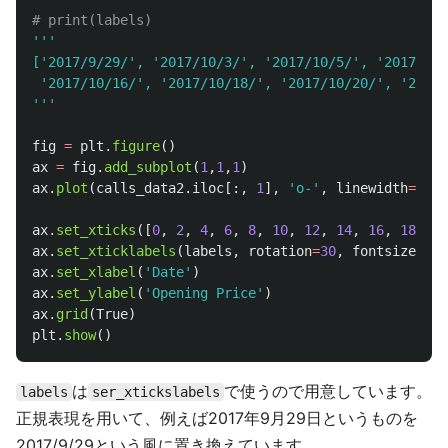
'''
[
'
2017/9/29/
'
, 
'
2017/10/3/
'
, 
'
2017/10/5/
'
, 
'
2017/10/
'
2017/10/16/
'
, 
'
2017/10/18/
'
, 
'
2017/10/20/
'
, 
'
2017/
'''
fig
=
plt
.
figure
()
ax
=
fig
.
add_subplot
(
1
,
1
,
1
)
ax
.
plot
(
calls_data2
.
iloc
[:,
1
],
'
o-
'
,
linewidth
=
3
)
ax
.
set_xticks
([
0
,
2
,
4
,
6
,
8
,
10
,
12
,
14
,
16
,
18
])
ax
.
set_xticklabels
(
labels
,
rotation
=
30
,
fontsize
=
'
sm
ax
.
set_xlabel
(
'
Date
'
)
ax
.
set_ylabel
(
'
Opening Price
'
)
ax
.
grid
(
True
)
plt
.
show
()
は
で使うので用意しています。
labels
ser_xtickslabels
正規表現を用いて、例えば2017年9月29日というものを
2017/9/29という風に置き換えています。