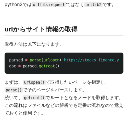
python2では
ではなく
です。
urllib.request
urllib2
urlからサイト情報の取得
取得方法は以下になります。
parsed
=
parse
(
urlopen
(
'
https://stocks.finance.yahoo
doc
=
parsed
.
getroot
()
まずは、
で取得したいページを指定し、
urlopen()
でそのページをパースします。
parse()
続いて、
でルートとなるノードを取得します。
getroot()
この流れはファイルなどの解析でも定番の流れなので覚え
ておくと便利です。