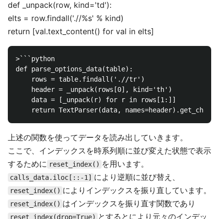
def _unpack(row, kind='td'):
elts = row.findall('.//%s' % kind)
return [val.text_content() for val in elts]
>```python

def parse_options_data(table):

    rows = table.findall('.//tr')

    header = _unpack(rows[0], kind='th')

    data = [_unpack(r) for r in rows[1:]]

上述の関数を使ってデータを読み出していきます。
ここで、インデックスを時系列順に並び変えた状態で表示
するために
を用います。
reset_index()
により逆順に並び替え、
calls_data.iloc[::-1]
によりインデックスを振り直しています。
reset_index()
はインデックスを振り直す関数であり
reset_index()
とするとにより元々のインデッ
reset_index(drop=True)