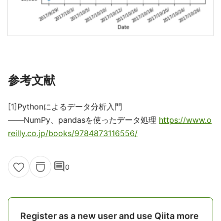
参考文献
[1]Pythonによるデータ分析入門
――NumPy、pandasを使ったデータ処理
https://www.o
reilly.co.jp/books/9784873116556/
comment
0
Register as a new user and use Qiita more