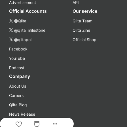
Advertisement
API
Official Accounts
Our service
@Qiita
Qiita Team
@qiita_milestone
Qiita Zine
@qiitapoi
Official Shop
Facebook
YouTube
Podcast
Company
About Us
Careers
Qiita Blog
News Release
more_horiz