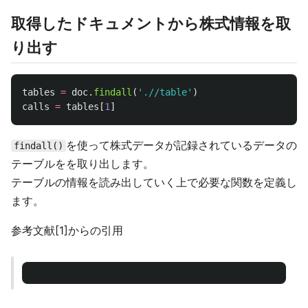
取得したドキュメントから株式情報を取
り出す
tables
=
doc
.
findall
(
'
.//table
'
)
calls
=
tables
[
1
]
を使って株式データが記録されているデータの
findall()
テーブルをを取り出します。
テーブルの情報を読み出していく上で必要な関数を定義し
ます。
参考文献[1]からの引用