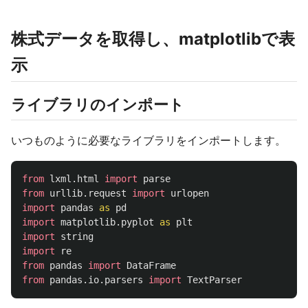
株式データを取得し、matplotlibで表
示
ライブラリのインポート
いつものように必要なライブラリをインポートします。
from
lxml.html
import
parse
from
urllib.request
import
urlopen
import
pandas
as
pd
import
matplotlib.pyplot
as
plt
import
string
import
re
from
pandas
import
DataFrame
from
pandas.io.parsers
import
TextParser