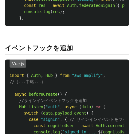
const
res
=
await
Auth
.
federatedSignIn
({
provi
console
.
log
(
res
);
},
イベントフックを追加
Vue.js
import
{
Auth
,
Hub
}
from
"
aws-amplify
"
;
//（...中略...）
async
beforeCreate
()
{
//サインインイベントフックを追加
Hub
.
listen
(
"
auth
"
,
async 
(
data
)
=>
{
switch 
(
data
.
payload
.
event
)
{
case
"
signIn
"
:
{
// サインインイベントをフック
const
cognitoUser
=
await
Auth
.
currentAuth
console
.
log
(
`signed in ... 
${
cognitoUser
.
u