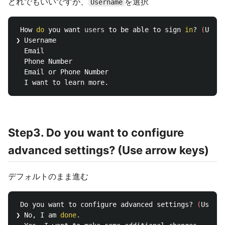
どれでもいいですが、
を選択
Username
 How 
do 
you want 
users 
to be able to sign 
in
? 
(
Use a
❯ Username

  Email

  Phone Number

  Email or Phone Number

Step3. Do you want to configure
advanced settings? (Use arrow keys)
デフォルトのまま進む
 Do you want to configure advanced settings? 
(
Use ar
❯ No, I am 
done
.