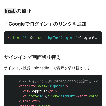
の修正
html
「Googleでログイン」のリンクを追加
<a
href=
"#"
@
click=
"signIn('Google')"
>
Googleでログイ
サインインで画面切り替え
サインイン状態（signedIn）で表示を切り替えます。
<!-- サインイン状態はstoreかdataに設定する -->
<template
v-if=
"signedIn"
>
<h1>
Logged in
</h1>
<a
href=
"#"
@
click=
"signOut"
><font
color=
"gr
</template>