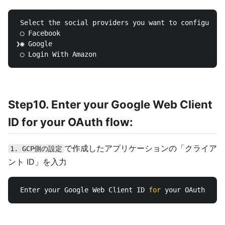
 Select the social providers you want to configure 
f
 ◯ Facebook

❯◉ Google

Step10. Enter your Google Web Client
ID for your OAuth flow:
で作成したアプリケーションの「クライア
1. GCP側の設定
ント ID」を入力
 Enter your Google Web Client ID 
for 