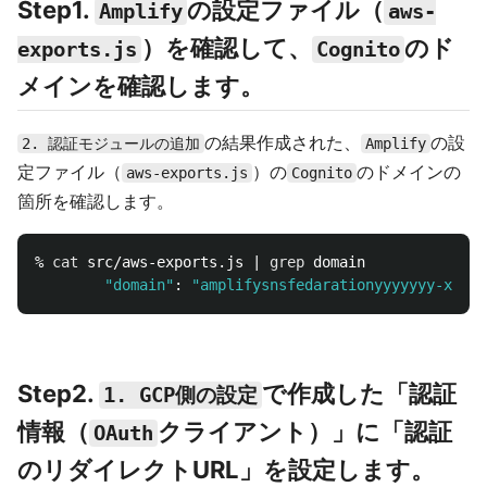
Step1.
の設定ファイル（
Amplify
aws-
）を確認して、
のド
exports.js
Cognito
メインを確認します。
の結果作成された、
の設
2. 認証モジュールの追加
Amplify
定ファイル（
）の
のドメインの
aws-exports.js
Cognito
箇所を確認します。
% 
cat 
src/aws-exports.js | 
grep 
domain

"domain"
: 
"amplifysnsfedarationyyyyyyy-xxxxx
Step2.
で作成した「認証
1. GCP側の設定
情報（
クライアント）」に「認証
OAuth
のリダイレクトURL」を設定します。