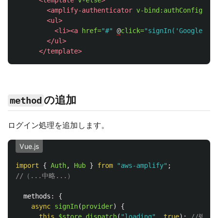
<template
v-else
>
<amplify-authenticator
v-bind:authConfig=
"au
<ul>
<li><a
href=
"#"
@
click=
"signIn('Google')"
>
</ul>
</template>
の追加
method
ログイン処理を追加します。
Vue.js
import
{
Auth
,
Hub
}
from
"
aws-amplify
"
;
//（...中略...）
methods
:
{
async
signIn
(
provider
)
{
this
.
$store
.
dispatch
(
"
loading
"
,
true
);
//処理