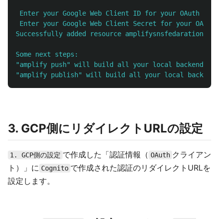
 Enter your Google Web Client ID for your OAuth flow
 Enter your Google Web Client Secret for your OAuth 
Successfully added resource amplifysnsfedarationc74d
Some next steps:

"amplify push" will build all your local backend res
3. GCP側にリダイレクトURLの設定
で作成した「認証情報（
クライアン
1. GCP側の設定
OAuth
ト）」に
で作成された認証のリダイレクトURLを
Cognito
設定します。