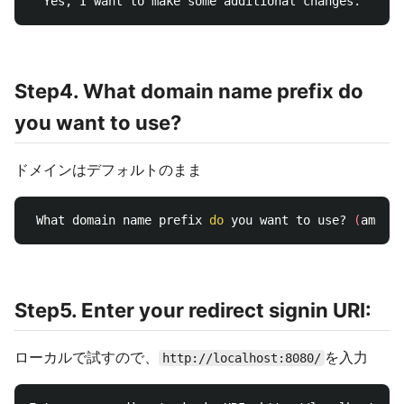
Step4. What domain name prefix do
you want to use?
ドメインはデフォルトのまま
 What domain name prefix 
do 
you want to use? 
(
amplif
Step5. Enter your redirect signin URI:
ローカルで試すので、
を入力
http://localhost:8080/