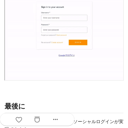
最後に
more_horiz
を利用すると容易にソーシャルログインが実
Amplify CLI