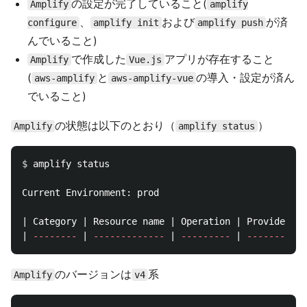
の設定が完了していること(
Amplify
amplify
、
および
が済
configure
amplify init
amplify push
んでいること)
で作成した
アプリが存在すること
Amplify
Vue.js
(
と
の導入・設定が済ん
aws-amplify
aws-amplify-vue
でいること)
の状態は以下のとおり（
）
Amplify
amplify status
$ 
amplify status

Current Environment: prod

| Category | Resource name | Operation | Provider pl
| 
--------
 | 
-------------
 | 
---------
 | 
-----------
のバージョンは
系
Amplify
v4