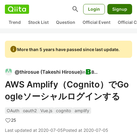
search
Login
Signup
Trend
Stock List
Question
Official Event
Official
info
More than 5 years have passed since last update.
@
thirosue
(
Takeshi Hirosue
)
in
BTC
AWS Amplify（Cognito）でGo
ogleソーシャルログインする
OAuth
oauth2
Vue.js
cognito
amplify
25
Last updated at
2020-07-05
Posted at
2020-07-05