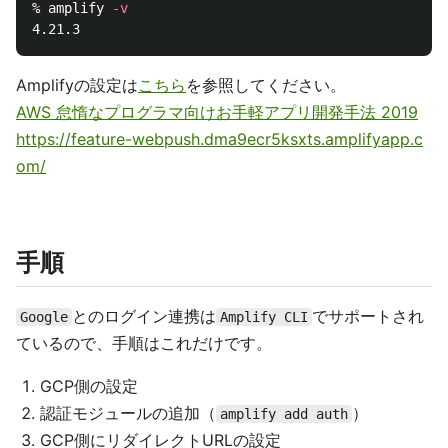
% amplify 
-v
Amplifyの設定は
こちら
を参照してください。
AWS 怠惰なプログラマ向けお手軽アプリ開発手法 2019
https://feature-webpush.dma9ecr5ksxts.amplifyapp.c
om/
手順
とのログイン連携は
でサポートされ
Google
Amplify CLI
ているので、手順はこれだけです。
GCP側の設定
認証モジュールの追加（
）
amplify add auth
GCP側にリダイレクトURLの設定