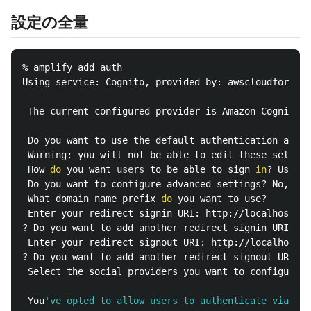
設定の全量
% amplify add auth

Using service: Cognito, provided by: awscloudformati
 The current configured provider is Amazon Cognito.

 Do you want to use the default authentication and s
 Warning: you will not be able to edit these selecti
 How 
do 
you want 
users 
to be able to sign 
in
? Userna
 Do you want to configure advanced settings? No, I a
 What domain name prefix 
do 
you want to use?

 Enter your redirect signin URI: http://localhost:80
? Do you want to add another redirect signin URI No

 Enter your redirect signout URI: http://localhost:8
? Do you want to add another redirect signout URI No

 Select the social providers you want to configure 
f
 You
've opted to allow users to authenticate via Goo