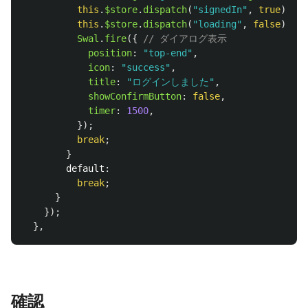
this
.
$store
.
dispatch
(
"
signedIn
"
,
true
);
this
.
$store
.
dispatch
(
"
loading
"
,
false
);
/
Swal
.
fire
({
// ダイアログ表示
position
:
"
top-end
"
,
icon
:
"
success
"
,
title
:
"
ログインしました
"
,
showConfirmButton
:
false
,
timer
:
1500
,
});
break
;
}
default
:
break
;
}
});
},
確認