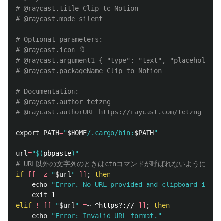
# @raycast.title Clip to Notion
# @raycast.mode silent
# Optional parameters:
# @raycast.icon 🔖
# @raycast.argument1 { "type": "text", "placeholder"
# @raycast.packageName Clip to Notion
# Documentation:
# @raycast.author tetzng
# @raycast.authorURL https://raycast.com/tetzng
export 
PATH
=
"
$HOME
/.cargo/bin:
$PATH
"
url
=
"
$(
pbpaste
)
"
# URL以外の文字列のときはctnコマンドが呼ばれないようにし
if
[[
-z
"
$url
"
]]
;
then

echo
"Error: No URL provided and clipboard is em
exit 
elif
!
[[
"
$url
"
=
~ ^https?:// 
]]
;
then

echo
"Error: Invalid URL format."