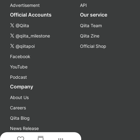
Advertisement
API
Official Accounts
Our service
@Qiita
Qiita Team
@qiita_milestone
Qiita Zine
@qiitapoi
Official Shop
Facebook
YouTube
Podcast
Company
About Us
Careers
Qiita Blog
News Release
more_horiz