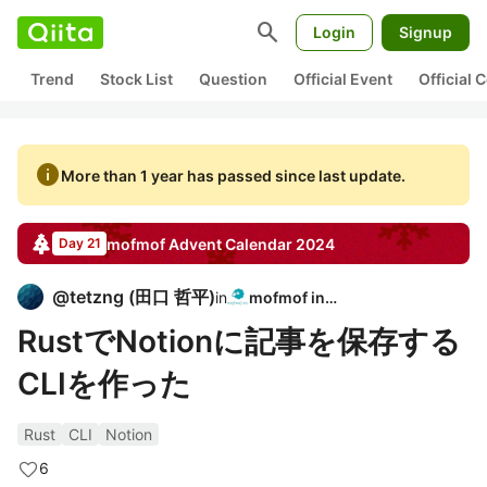
search
Login
Signup
Trend
Stock List
Question
Official Event
Official
info
More than 1 year has passed since last update.
mofmof
Advent Calendar
2024
Day 21
@
tetzng
(
田口 哲平
)
in
mofmof inc.
RustでNotionに記事を保存する
CLIを作った
Rust
CLI
Notion
6