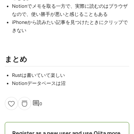
Notionでメモを取る一方で、実際に読むのはブラウザ
なので、使い勝手が悪いと感じることもある
iPhoneから読みたい記事を見つけたときにクリップで
きない
まとめ
Rustは書いていて楽しい
Notionデータベースは沼
comment
0
Register as a new user and use Qiita more