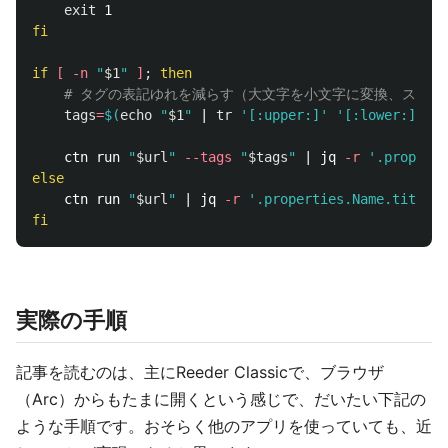
exit 
fi

if
[
-n
"
$1
"
]
;
then
# タグの表記ゆれを減らす（大文字を小文字に変換、スペー
tags
=
$(
echo
"
$1
"
 | 
tr
'[:upper:]'
'[:lower:]'
 | 
    ctn run 
"
$url
"
--tags
"
$tags
"
 | jq 
-r
'.properti
else

ctn run 
"
$url
"
 | jq 
-r
'.properties.Name.title[0
fi
実際の手順
記事を読むのは、主にReeder Classicで、ブラウザ
（Arc）からもたまに開くという感じで、だいたい下記の
ような手順です。おそらく他のアプリを使っていても、近