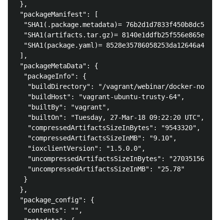
 },

 "packageManifest": [

  "SHA1(.package.metadata)= 76b2d1d7833f450b8dc54168
  "SHA1(artifacts.tar.gz)= 8140e1ddfb25f556e865e9194
  "SHA1(package.yaml)= 8528e35786058253da12646a45723
 ],

 "packageMetaData": {

  "packageInfo": {

   "buildDirectory": "/vagrant/webinar/docker-nodejs
   "buildHost": "vagrant-ubuntu-trusty-64",

   "builtBy": "vagrant",

   "builtOn": "Tuesday, 27-Mar-18 09:22:20 UTC",

   "compressedArtifactsSizeInBytes": "9543320",

   "compressedArtifactsSizeInMB": "9.10",

   "ioxclientVersion": "1.5.0.0",

   "uncompressedArtifactsSizeInBytes": "27035156",

   "uncompressedArtifactsSizeInMB": "25.78"

  }

 },

 "package_config": {

  "contents": "",
