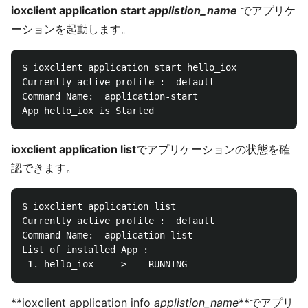
ioxclient application start
applistion_name
でアプリケ
ーションを起動します。
$ ioxclient application start hello_iox

Currently active profile :  default

Command Name:  application-start

ioxclient application list
でアプリケーションの状態を確
認できます。
$ ioxclient application list

Currently active profile :  default

Command Name:  application-list

List of installed App :

**ioxclient application info
applistion_name
**でアプリ