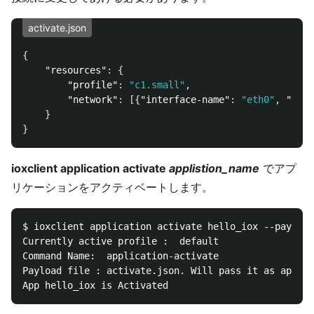
activate.json
{
"resources"
:
{
"profile"
:
"c1.small"
,
"network"
:
[{
"interface-name"
:
"eth0"
,
"netw
}
}
ioxclient application activate
applistion_name
でアプ
リケーションをアクティベートします。
$ ioxclient application activate hello_iox --payload
Currently active profile :  default

Command Name:  application-activate

Payload file : activate.json. Will pass it as applic