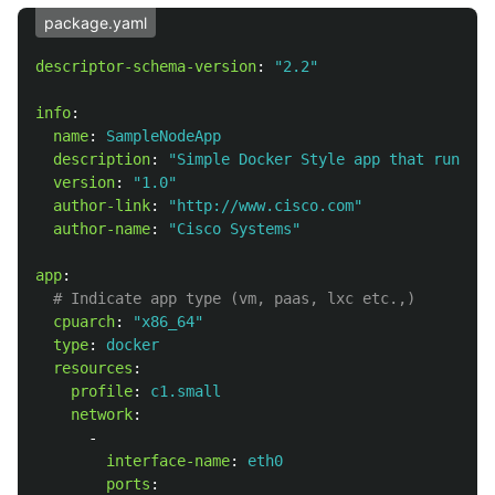
package.yaml
descriptor-schema-version
:
"
2.2"
info
:
name
:
SampleNodeApp
description
:
"
Simple
Docker
Style
app
that
runs
a
version
:
"
1.0"
author-link
:
"
http://www.cisco.com"
author-name
:
"
Cisco
Systems"
app
:
# Indicate app type (vm, paas, lxc etc.,)
cpuarch
:
"
x86_64"
type
:
docker
resources
:
profile
:
c1.small
network
:
-
interface-name
:
eth0
ports
: