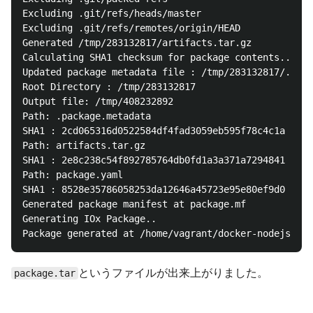
Excluding .git/refs/heads/master

Excluding .git/refs/remotes/origin/HEAD

Generated /tmp/283132817/artifacts.tar.gz

Calculating SHA1 checksum for package contents..

Updated package metadata file : /tmp/283132817/.pack
Root Directory : /tmp/283132817

Output file: /tmp/408232892

Path: .package.metadata

SHA1 : 2cd065316d0522584df4fad3059eb595f78c4c1a

Path: artifacts.tar.gz

SHA1 : 2e8c238c54f892785764db0fd1a3a371a7294841

Path: package.yaml

SHA1 : 8528e35786058253da12646a45723e95e80ef9d0

Generated package manifest at package.mf

Generating IOx Package..

というファイルが出来上がりました。
package.tar