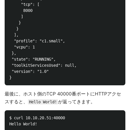
     "tcp": [

      8000

     ]

    }

   }

  ],

  "profile": "c1.small",

  "vcpu": 1

 },

 "state": "RUNNING",

 "toolkitServicesUsed": null,

 "version": "1.0"

最後に、ホスト側のTCP 40000番ポートにHTTPアクセ
スすると、
が返ってきます。
Hello World!
$ curl 10.10.20.51:40000
