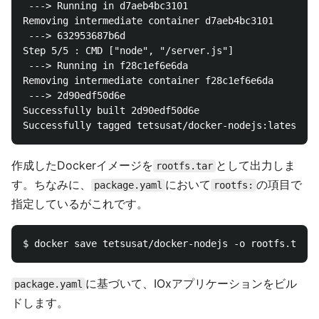
 ---> Running in d7aeb4bc3101

Removing intermediate container d7aeb4bc3101

 ---> 632953687b6d

Step 5/5 : CMD ["node", "/server.js"]

 ---> Running in f28c1ef6e6da

Removing intermediate container f28c1ef6e6da

 ---> 2d90edf50d6e

Successfully built 2d90edf50d6e

作成したDockerイメージを
として出力しま
rootfs.tar
す。ちなみに、
において
の項目で
package.yaml
rootfs:
指定しているがこれです。
に基づいて、IOxアプリケーションをビル
package.yaml
ドします。