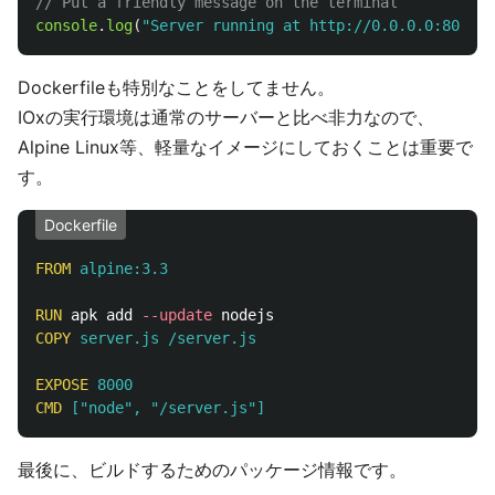
// Put a friendly message on the terminal
console
.
log
(
"
Server running at http://0.0.0.0:8000/
"
Dockerfileも特別なことをしてません。
IOxの実行環境は通常のサーバーと比べ非力なので、
Alpine Linux等、軽量なイメージにしておくことは重要で
す。
Dockerfile
FROM
 alpine:3.3
RUN 
apk add 
--update
COPY
 server.js /server.js
EXPOSE
 8000
CMD
 ["node", "/server.js"]
最後に、ビルドするためのパッケージ情報です。