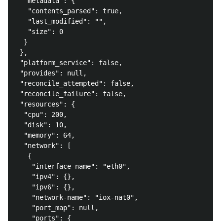
  "metadata": {

   "contents_parsed": true,

   "last_modified": "",

   "size": 0

  }

 },

 "platform_service": false,

 "provides": null,

 "reconcile_attempted": false,

 "reconcile_failure": false,

 "resources": {

  "cpu": 200,

  "disk": 10,

  "memory": 64,

  "network": [

   {

    "interface-name": "eth0",

    "ipv4": {},

    "ipv6": {},

    "network-name": "iox-nat0",

    "port_map": null,

    "ports": {
