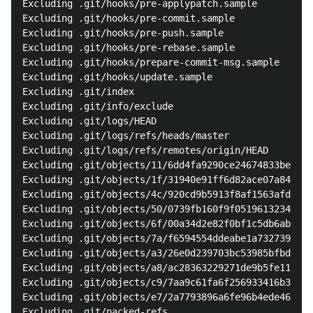
Excluding .git/hooks/pre-applypatch.sample

Excluding .git/hooks/pre-commit.sample

Excluding .git/hooks/pre-push.sample

Excluding .git/hooks/pre-rebase.sample

Excluding .git/hooks/prepare-commit-msg.sample

Excluding .git/hooks/update.sample

Excluding .git/index

Excluding .git/info/exclude

Excluding .git/logs/HEAD

Excluding .git/logs/refs/heads/master

Excluding .git/logs/refs/remotes/origin/HEAD

Excluding .git/objects/11/6dd4fa9290ce24674833be7e5b
Excluding .git/objects/1f/31940e91ff6d82ace07a841ff3
Excluding .git/objects/4c/920cd9b5913f8af1563afd1ea8
Excluding .git/objects/50/0739fb160f9f051961323457e8
Excluding .git/objects/6f/00a34d2e82f0bf1c5db6abd994
Excluding .git/objects/7a/f6594554ddeabe1a7327393634
Excluding .git/objects/a3/26e0d239703bc53985bfbd4420
Excluding .git/objects/a8/ac28363229271de9b5fe11ea5a
Excluding .git/objects/c9/7aa9c61fa6f256933416b3ed60
Excluding .git/objects/e7/2a7793896a6fe96b4ede46a616
Excluding .git/packed-refs
