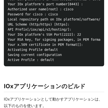
Your IOx platform's port number[8443] :

Authorized user name[root] : cisco

Password for cisco : cisco

Local repository path on IOx platform[/software/down
URL Scheme (http/https) [https]:

API Prefix[/iox/api/v2/hosting/]:

Your IOx platform's SSH Port[2222]: 22

Your RSA key, for signing packages, in PEM format[]:

Your x.509 certificate in PEM format[]:

Activating Profile default

Saving current configuration

IOxアプリケーションのビルド
IOxアプリケーションとして動かすアプリケーションは、
以下のものを使います。