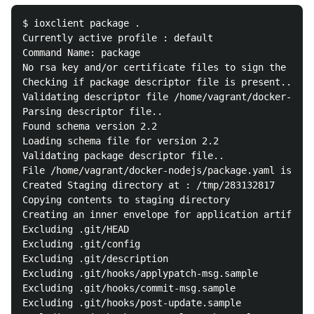
$ ioxclient package .

Currently active profile : default

Command Name: package

No rsa key and/or certificate files to sign the pack
Checking if package descriptor file is present..

Validating descriptor file /home/vagrant/docker-node
Parsing descriptor file..

Found schema version 2.2

Loading schema file for version 2.2

Validating package descriptor file..

File /home/vagrant/docker-nodejs/package.yaml is val
Created Staging directory at : /tmp/283132817

Copying contents to staging directory

Creating an inner envelope for application artifacts

Excluding .git/HEAD

Excluding .git/config

Excluding .git/description

Excluding .git/hooks/applypatch-msg.sample

Excluding .git/hooks/commit-msg.sample

Excluding .git/hooks/post-update.sample
