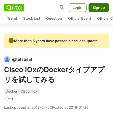
search
Login
Signup
Trend
Stock List
Question
Official Event
Official
info
More than 5 years have passed since last update.
@
tetsusat
Cisco IOxのDockerタイプアプ
リを試してみる
Docker
Cisco
iox
13
Last updated at
2018-04-03
Posted at
2018-01-26