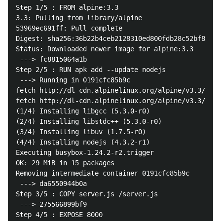
Step 1/5 : FROM alpine:3.3

3.3: Pulling from library/alpine

53969ec691ff: Pull complete

Digest: sha256:36b22b4ceb2128310ed800fdb28c52bf8a31c
Status: Downloaded newer image for alpine:3.3

 ---> fc8815064a1b

Step 2/5 : RUN apk add --update nodejs

 ---> Running in 0191cfc85b9c

fetch http://dl-cdn.alpinelinux.org/alpine/v3.3/main
fetch http://dl-cdn.alpinelinux.org/alpine/v3.3/comm
(1/4) Installing libgcc (5.3.0-r0)

(2/4) Installing libstdc++ (5.3.0-r0)

(3/4) Installing libuv (1.7.5-r0)

(4/4) Installing nodejs (4.3.2-r1)

Executing busybox-1.24.2-r2.trigger

OK: 29 MiB in 15 packages

Removing intermediate container 0191cfc85b9c

 ---> da6550944b0a

Step 3/5 : COPY server.js /server.js

 ---> 275566899bf9

Step 4/5 : EXPOSE 8000
