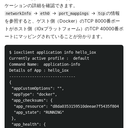
ケーションの詳細を確認できます。
->
->
->
の情報
networkInfo
eth0
port_mappings
tcp
を参照すると、ゲスト側（Docker）のTCP 8000番ポー
トがホスト側（IOxプラットフォーム）のTCP 40000番ポ
ートにマッピングされていることが分かります。
$ ioxclient application info hello_iox

Currently active profile :  default

Command Name:  application-info

Details of App : hello_iox

-----------------------------

{

 "appCustomOptions": "",

 "appType": "docker",

 "app_checksums": {

  "app_resource": "d8da0353159510deeae7f5435f804e9b5
  "app_state": "RUNNING"

 },

 "app_health": {
