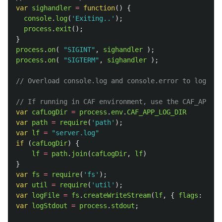
var
sighandler
=
function
()
{
console
.
log
(
'
Exiting..
'
);
process
.
exit
();
}
process
.
on
(
"
SIGINT
"
,
sighandler
);
process
.
on
(
"
SIGTERM
"
,
sighandler
);
// Overload console.log and console.error to log to 
// If running in CAF environment, use the CAF_APP_LO
var
cafLogDir
=
process
.
env
.
CAF_APP_LOG_DIR
var
path
=
require
(
'
path
'
);
var
lf
=
"
server.log
"
if 
(
cafLogDir
)
{
lf
=
path
.
join
(
cafLogDir
,
lf
)
}
var
fs
=
require
(
'
fs
'
);
var
util
=
require
(
'
util
'
);
var
logFile
=
fs
.
createWriteStream
(
lf
,
{
flags
:
'
a
'
var
logStdout
=
process
.
stdout
;