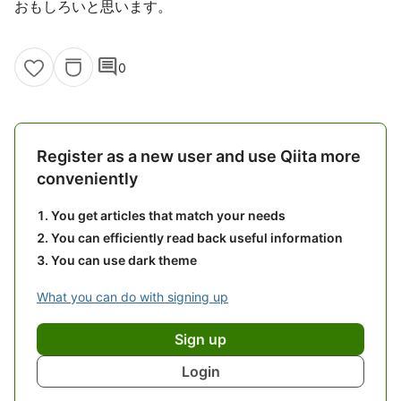
おもしろいと思います。
comment
0
Register as a new user and use Qiita more
conveniently
You get articles that match your needs
You can efficiently read back useful information
You can use dark theme
What you can do with signing up
Sign up
Login