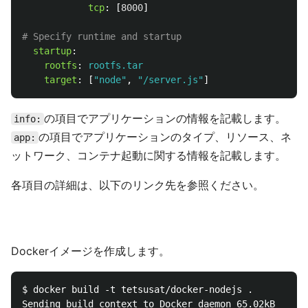
tcp
:
[
8000
]
# Specify runtime and startup
startup
:
rootfs
:
rootfs.tar
target
:
[
"
node"
,
"
/server.js"
]
の項目でアプリケーションの情報を記載します。
info:
の項目でアプリケーションのタイプ、リソース、ネ
app:
ットワーク、コンテナ起動に関する情報を記載します。
各項目の詳細は、以下のリンク先を参照ください。
Dockerイメージを作成します。
$ docker build -t tetsusat/docker-nodejs .

Sending build context to Docker daemon 65.02kB
