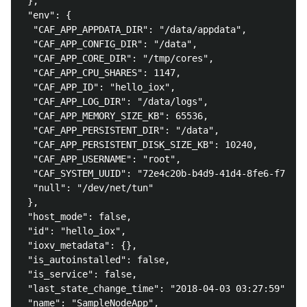
 },

 "env": {

  "CAF_APP_APPDATA_DIR": "/data/appdata",

  "CAF_APP_CONFIG_DIR": "/data",

  "CAF_APP_CORE_DIR": "/tmp/cores",

  "CAF_APP_CPU_SHARES": 1147,

  "CAF_APP_ID": "hello_iox",

  "CAF_APP_LOG_DIR": "/data/logs",

  "CAF_APP_MEMORY_SIZE_KB": 65536,

  "CAF_APP_PERSISTENT_DIR": "/data",

  "CAF_APP_PERSISTENT_DISK_SIZE_KB": 10240,

  "CAF_APP_USERNAME": "root",

  "CAF_SYSTEM_UUID": "72e4c20b-b4d9-41d4-8fe6-f75b9f
  "null": "/dev/net/tun"

 },

 "host_mode": false,

 "id": "hello_iox",

 "ioxv_metadata": {},

 "is_autoinstalled": false,

 "is_service": false,

 "last_state_change_time": "2018-04-03 03:27:59",

 "name": "SampleNodeApp",
