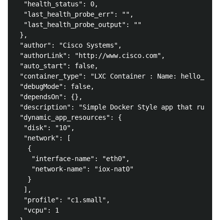
  "health_status": 0,

  "last_health_probe_err": "",

  "last_health_probe_output": ""

 },

 "author": "Cisco Systems",

 "authorLink": "http://www.cisco.com",

 "auto_start": false,

 "container_type": "LXC Container : Name: hello_iox,
 "debugMode": false,

 "dependsOn": {},

 "description": "Simple Docker Style app that runs a
 "dynamic_app_resources": {

  "disk": "10",

  "network": [

   {

    "interface-name": "eth0",

    "network-name": "iox-nat0"

   }

  ],

  "profile": "c1.small",

  "vcpu": 1
