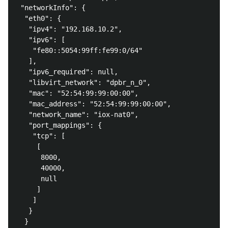
 "networkInfo": {

  "eth0": {

   "ipv4": "192.168.10.2",

   "ipv6": [

    "fe80::5054:99ff:fe99:0/64"

   ],

   "ipv6_required": null,

   "libvirt_network": "dpbr_n_0",

   "mac": "52:54:99:99:00:00",

   "mac_address": "52:54:99:99:00:00",

   "network_name": "iox-nat0",

   "port_mappings": {

    "tcp": [

     [

      8000,

      40000,

      null

     ]

    ]

   }

  }
