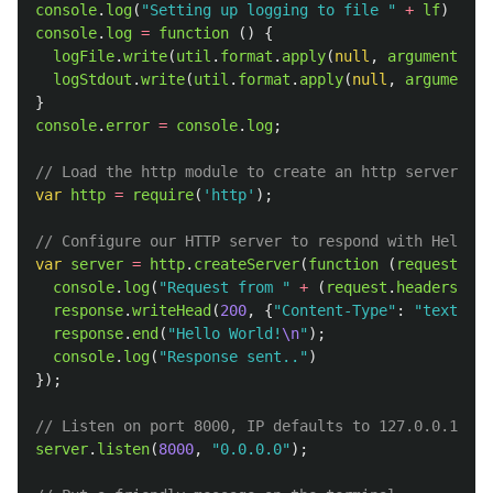
console
.
log
(
"
Setting up logging to file 
"
+
lf
)
console
.
log
=
function 
()
{
logFile
.
write
(
util
.
format
.
apply
(
null
,
arguments
)
+
logStdout
.
write
(
util
.
format
.
apply
(
null
,
arguments
)
}
console
.
error
=
console
.
log
;
// Load the http module to create an http server.
var
http
=
require
(
'
http
'
);
// Configure our HTTP server to respond with Hello W
var
server
=
http
.
createServer
(
function 
(
request
,
re
console
.
log
(
"
Request from 
"
+
(
request
.
headers
[
'
x-
response
.
writeHead
(
200
,
{
"
Content-Type
"
:
"
text/pla
response
.
end
(
"
Hello World!
\n
"
);
console
.
log
(
"
Response sent..
"
)
});
// Listen on port 8000, IP defaults to 127.0.0.1
server
.
listen
(
8000
,
"
0.0.0.0
"
);