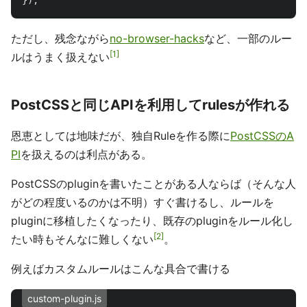
});
ただし、残念ながら
no-browser-hacks
など、一部のルー
1
ルはうまく扱えない
PostCSSと同じAPIを利用してrulesが作れる
恩恵としては地味だが、独自Ruleを作る際に
PostCSSのA
PI
を扱えるのは利点がある。
PostCSSのpluginを書いたことがある人ならば（そんな人
がどの程度いるのかは不明）すぐ書けるし、ルールを
pluginに移植したくなったり、既存のpluginをルール化し
2
たい時もそんなに難しくない
。
例えばカスタムルールはこんな具合で書ける
custom-plugin.js