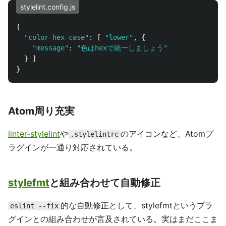
stylelint.config.js
{
"
color-hex-case
"
:
[
"
lower
"
,
{
"
message
"
:
"
色はhexで統一しましょう
"
}
]
}
Atom周り充実
linter-stylelint
や
のアイコンなど、Atomプ
.stylelintrc
ラグインが一通り対応されている。
stylefmt
と組み合わせて自動修正
的な自動修正として、stylefmtというプラ
eslint --fix
グインとの組み合わせが言及されている。実はまだここま