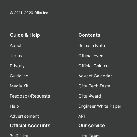
© 2011-
2026
Qiita Inc.
Guide & Help
Contents
About
Release Note
Terms
Official Event
Privacy
Official Column
Guideline
Advent Calendar
Media Kit
Qiita Tech Festa
Feedback/Requests
Qiita Award
Help
Engineer White Paper
Advertisement
API
Official Accounts
Our service
@Qiita
Qiita Team