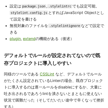
設定は
,
でも設定可能。
package.json
.stylelintrc
とすればJavaScript Objectとし
stylelint.config.js
て設定を書ける
無視対象のファイルを
などで設定で
.stylelintignore
きる
plugin
,
extend
の機能がある（後述）
デフォルトでルールが設定されてないので既
存プロジェクトに導入しやすい
同様のツールである
CSSLint
など、デフォルトでルール
がたくさん設定されているLinterの場合、既存プロジェク
トに導入するのは逐一ルールをdisableにするか、大量に
吐き出されるであろうlintを潰さないとまともに使えない
状況で困難だった（そしてだいたい途中で辛くなって挫折
する）