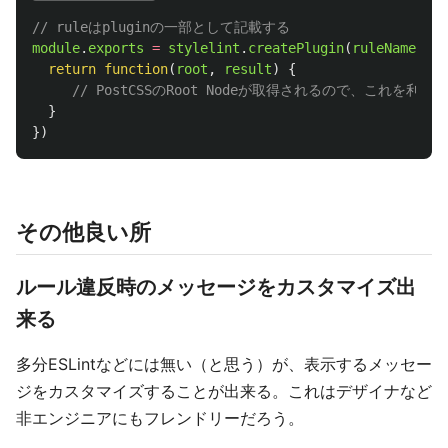
// ruleはpluginの一部として記載する
module
.
exports
=
stylelint
.
createPlugin
(
ruleName
,
fu
return
function
(
root
,
result
)
{
// PostCSSのRoot Nodeが取得されるので、これを利用
}
})
その他良い所
ルール違反時のメッセージをカスタマイズ出
来る
多分ESLintなどには無い（と思う）が、表示するメッセー
ジをカスタマイズすることが出来る。これはデザイナなど
非エンジニアにもフレンドリーだろう。