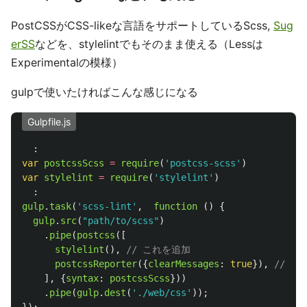
PostCSSがCSS-likeな言語をサポートしているScss,
Sug
erSS
などを、stylelintでもそのまま使える（Lessは
Experimentalの模様）
gulpで使いたければこんな感じになる
Gulpfile.js
:
var
postcssScss
=
require
(
'
postcss-scss
'
)
var
stylelint
=
require
(
'
stylelint
'
)
:
gulp
.
task
(
'
scss-lint
'
,
function 
()
{
gulp
.
src
(
"
path/to/scss
"
)
.
pipe
(
postcss
([
stylelint
(),
// これを追加
postcssReporter
({
clearMessages
:
true
}),
// こ
],
{
syntax
:
postcssScss
}))
.
pipe
(
gulp
.
dest
(
'
./web/css
'
));