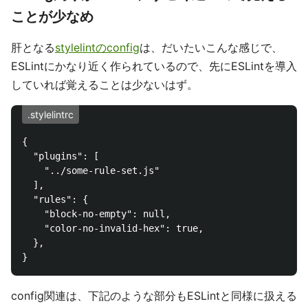
ことが少なめ
肝となる
stylelintのconfig
は、だいたいこんな感じで、
ESLintにかなり近く作られているので、先にESLintを導入
していれば覚えることは少ないはず。
.stylelintrc
{

  "plugins": [

    "../some-rule-set.js"

  ],

  "rules": {

    "block-no-empty": null,

    "color-no-invalid-hex": true,

  },

config関連は、下記のような部分もESLintと同様に扱える