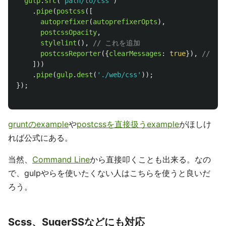
gulp
.
src
(
"
path/to/css
"
)
.
pipe
(
postcss
([
autoprefixer
(
autoprefixerOpts
),
postcssOpacity
,
stylelint
(),
// これを追加
postcssReporter
({
clearMessages
:
true
}),
// こ
]))
.
pipe
(
gulp
.
dest
(
'
./web/css
'
));
});
gruntのexample
や
postcssを直接扱うexample
がほしけ
れば公式にある。
当然、
Command Line
から直接叩くことも出来る。なの
で、gulpやらを使いたくない人はこちらを使うと良いだ
ろう。
Scss、SugerSSなどにも対応