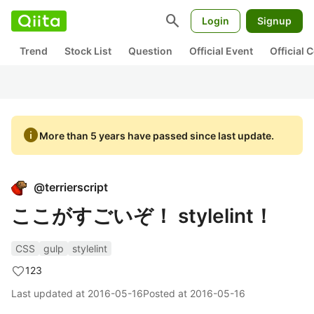
search
Login
Signup
Trend
Stock List
Question
Official Event
Official
info
More than 5 years have passed since last update.
@
terrierscript
ここがすごいぞ！ stylelint！
CSS
gulp
stylelint
123
Last updated at
2016-05-16
Posted at
2016-05-16