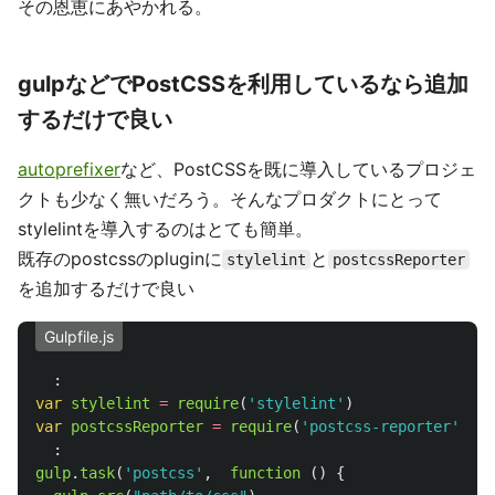
その恩恵にあやかれる。
gulpなどでPostCSSを利用しているなら追加
するだけで良い
autoprefixer
など、PostCSSを既に導入しているプロジェ
クトも少なく無いだろう。そんなプロダクトにとって
stylelintを導入するのはとても簡単。
既存のpostcssのpluginに
と
stylelint
postcssReporter
を追加するだけで良い
Gulpfile.js
:
var
stylelint
=
require
(
'
stylelint
'
)
var
postcssReporter
=
require
(
'
postcss-reporter
'
)
:
gulp
.
task
(
'
postcss
'
,
function 
()
{