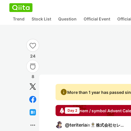
Trend
Stock List
Question
Official Event
Offici
24
8
info
More than 1 year has passed sin
nem / symbol
Advent Cal
Day 2
more_horiz
@
teriteria
in
株式会社セレス