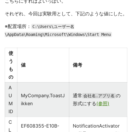
こちらにすればよいっぽい。
それぞれ、今回は実験用として、下記のような値にした。
※配置場所：
C:\Users\ユーザー名
\AppData\Roaming\Microsoft\Windows\Start Menu
使
う
値
備考
も
の
A
U
MyCompany.ToastJ
通常
の
会社名.アプリ名
M
ikken
形式にする
(参照)
ID
C
EF608355-E10B-
NotificationActivator
L