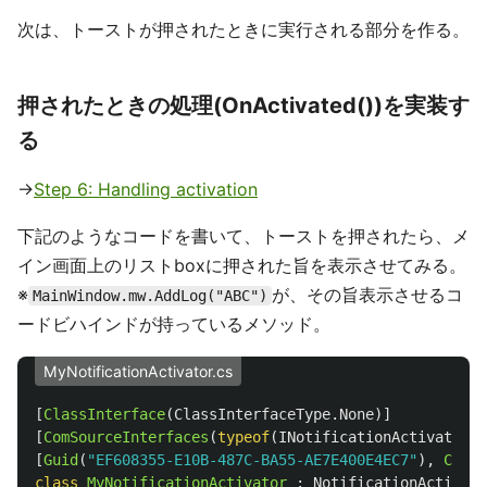
次は、トーストが押されたときに実行される部分を作る。
押されたときの処理(OnActivated())を実装す
る
→
Step 6: Handling activation
下記のようなコードを書いて、トーストを押されたら、メ
イン画面上のリストboxに押された旨を表示させてみる。
※
が、その旨表示させるコ
MainWindow.mw.AddLog("ABC")
ードビハインドが持っているメソッド。
MyNotificationActivator.cs
[
ClassInterface
(
ClassInterfaceType
.
None
)]
[
ComSourceInterfaces
(
typeof
(
INotificationActivationC
[
Guid
(
"EF608355-E10B-487C-BA55-AE7E400E4EC7"
),
ComVi
class
MyNotificationActivator
:
NotificationActivato