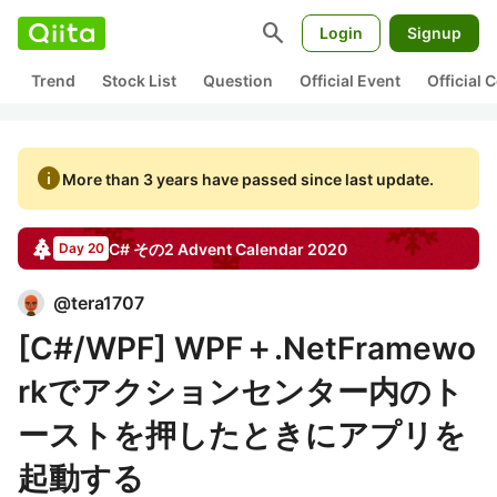
search
Login
Signup
Trend
Stock List
Question
Official Event
Official
info
More than 3 years have passed since last update.
C# その2
Advent Calendar
2020
Day 20
@
tera1707
[C#/WPF] WPF＋.NetFramewo
rkでアクションセンター内のト
ーストを押したときにアプリを
起動する