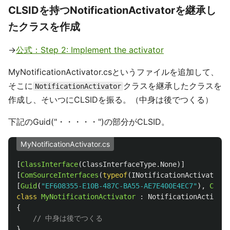
CLSIDを持つNotificationActivatorを継承し
たクラスを作成
→
公式：Step 2: Implement the activator
MyNotificationActivator.csというファイルを追加して、
そこに
クラスを継承したクラスを
NotificationActivator
作成し、そいつにCLSIDを振る。（中身は後でつくる）
下記のGuid("・・・・・")の部分がCLSID。
MyNotificationActivator.cs
[
ClassInterface
(
ClassInterfaceType
.
None
)]
[
ComSourceInterfaces
(
typeof
(
INotificationActivationC
[
Guid
(
"EF608355-E10B-487C-BA55-AE7E400E4EC7"
),
ComVi
class
MyNotificationActivator
:
NotificationActivato
{
// 中身は後でつくる
}