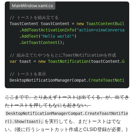
MainWIndow.xaml.cs
// トーストを組み立てる
ToastContent
toastContent
=
new
ToastContentBuilder
(
.
AddToastActivationInfo
(
"action=viewConversation
.
AddText
(
"Hello world!"
)
.
GetToastContent
();
// 組み立てたやつをもとにToastNotificationを作成
var
toast
=
new
ToastNotification
(
toastContent
.
GetXm
// トーストを表示
DesktopNotificationManagerCompat
.
CreateToastNotifier
ここまでで、とりあえずトーストは出てくる。が、出てき
たトーストを押してもなにも起きない。
DesktopNotificationManagerCompat.CreateToastNotifie
を実行しても、まだトーストはでな
r().Show(toast);
い。(後に行うショートカット作成とCLSID登録が必要。)