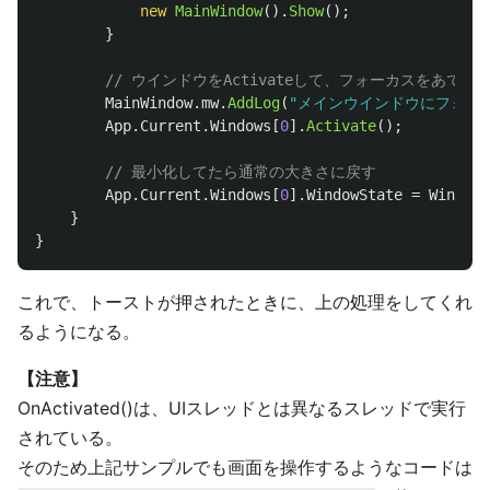
new
MainWindow
().
Show
();
}
// ウインドウをActivateして、フォーカスをあてる
MainWindow
.
mw
.
AddLog
(
"メインウインドウにフォー
App
.
Current
.
Windows
[
0
].
Activate
();
// 最小化してたら通常の大きさに戻す
App
.
Current
.
Windows
[
0
].
WindowState
=
WindowS
}
}
これで、トーストが押されたときに、上の処理をしてくれ
るようになる。
【注意】
OnActivated()は、UIスレッドとは異なるスレッドで実行
されている。
そのため上記サンプルでも画面を操作するようなコードは