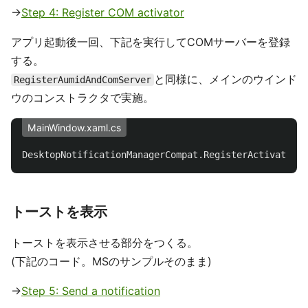
→
Step 4: Register COM activator
アプリ起動後一回、下記を実行してCOMサーバーを登録
する。
と同様に、メインのウインド
RegisterAumidAndComServer
ウのコンストラクタで実施。
MainWindow.xaml.cs
DesktopNotificationManagerCompat
.
RegisterActivator
<
M
トーストを表示
トーストを表示させる部分をつくる。
(下記のコード。MSのサンプルそのまま)
→
Step 5: Send a notification