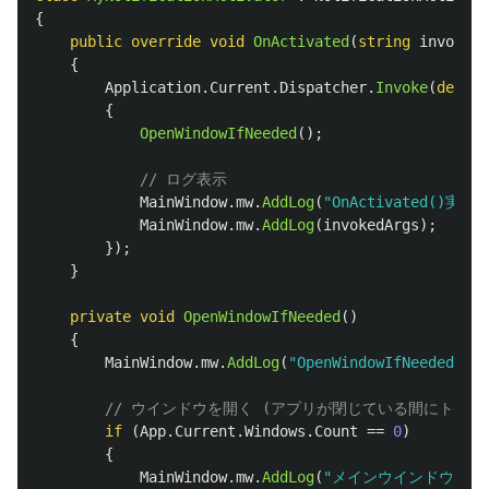
{
public
override
void
OnActivated
(
string
invokedA
{
Application
.
Current
.
Dispatcher
.
Invoke
(
delega
{
OpenWindowIfNeeded
();
// ログ表示
MainWindow
.
mw
.
AddLog
(
"OnActivated()実
MainWindow
.
mw
.
AddLog
(
invokedArgs
);
});
}
private
void
OpenWindowIfNeeded
()
{
MainWindow
.
mw
.
AddLog
(
"OpenWindowIfNeeded()"
)
// ウインドウを開く (アプリが閉じている間にトース
if
(
App
.
Current
.
Windows
.
Count
==
0
)
{
MainWindow
.
mw
.
AddLog
(
"メインウインドウ表示