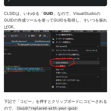
CLSIDは、いわゆる「
GUID
」なので、VisualStudioの
GUIDの作成ツールを使ってGUIDを取得し、そいつを振れ
ばOK。
下記で「コピー」を押すとクリップボードにコピーされる
ので、
[Guid("replaced-with-your-guid-