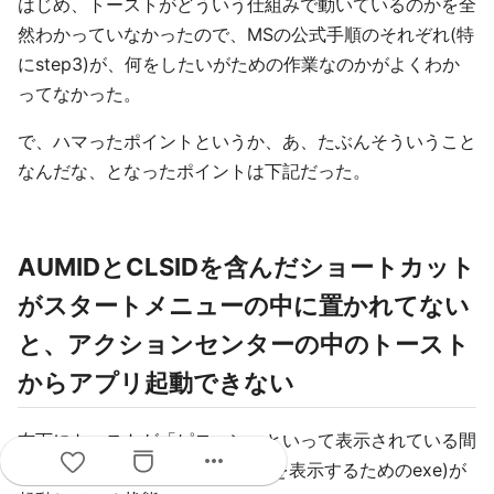
はじめ、トーストがどういう仕組みで動いているのかを全
然わかっていなかったので、MSの公式手順のそれぞれ(特
にstep3)が、何をしたいがための作業なのかがよくわか
ってなかった。
で、ハマったポイントというか、あ、たぶんそういうこと
なんだな、となったポイントは下記だった。
AUMIDとCLSIDを含んだショートカット
がスタートメニューの中に置かれてない
と、アクションセンターの中のトースト
からアプリ起動できない
右下にトーストが「ピローン」といって表示されている間
more_horiz
はアプリ本体(もしくはトーストを表示するためのexe)が