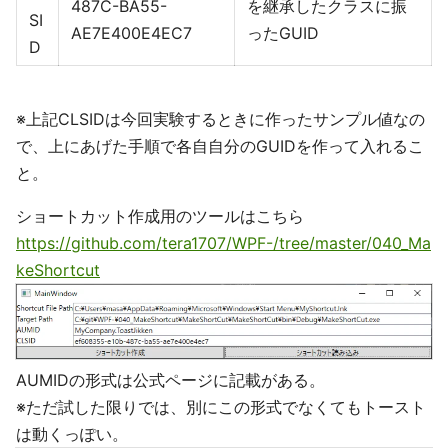
487C-BA55-
を継承したクラスに振
SI
AE7E400E4EC7
ったGUID
D
※上記CLSIDは今回実験するときに作ったサンプル値なの
で、上にあげた手順で各自自分のGUIDを作って入れるこ
と。
ショートカット作成用のツールはこちら
https://github.com/tera1707/WPF-/tree/master/040_Ma
keShortcut
AUMIDの形式は公式ページに記載がある。
※ただ試した限りでは、別にこの形式でなくてもトースト
は動くっぽい。