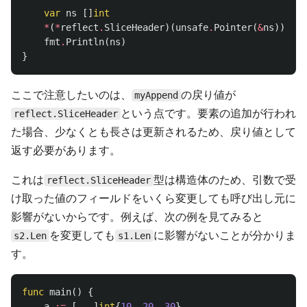
var
ns
[]
int
*
(
*
reflect
.
SliceHeader
)(
unsafe
.
Pointer
(
&
ns
))
=
s
fmt
.
Println
(
ns
)
}
ここで注意したいのは、
の戻り値が
myAppend
という点です。要素の追加が行われ
reflect.SliceHeader
た場合、少なくとも長さは更新されるため、戻り値として
返す必要があります。
これは
型は構造体のため、引数で受
reflect.SliceHeader
け取った値のフィールドをいくら変更しても呼び出し元に
影響がないからです。例えば、次の例を見てみると
を変更しても
に影響がないことが分かりま
s2.Len
s1.Len
す。
func
main
()
{
a
:=
[
...
]
int
{
10
,
20
,
30
}