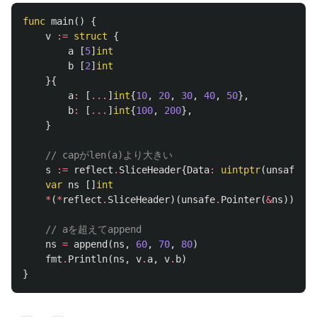
func
main
()
{
v
:=
struct
{
a
[
5
]
int
b
[
2
]
int
}{
a
:
[
...
]
int
{
10
,
20
,
30
,
40
,
50
},
b
:
[
...
]
int
{
100
,
200
},
}
// capがlen(a)より大きい
s
:=
reflect
.
SliceHeader
{
Data
:
uintptr
(
unsafe
.
Po
var
ns
[]
int
*
(
*
reflect
.
SliceHeader
)(
unsafe
.
Pointer
(
&
ns
))
=
s
// aを超えてappend
ns
=
append
(
ns
,
60
,
70
,
80
)
fmt
.
Println
(
ns
,
v
.
a
,
v
.
b
)
}