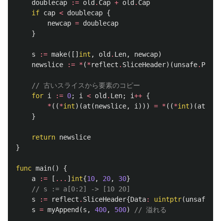
doublecap
:=
old
.
Cap
+
old
.
Cap
if
cap
<
doublecap
{
newcap
=
doublecap
}
s
:=
make
([]
int
,
old
.
Len
,
newcap
)
newslice
:=
*
(
*
reflect
.
SliceHeader
)(
unsafe
.
Point
// 古いスライスから要素のコピー
for
i
:=
0
;
i
<
old
.
Len
;
i
++
{
*
((
*
int
)(
at
(
newslice
,
i
)))
=
*
((
*
int
)(
at
(
old
}
return
newslice
}
func
main
()
{
a
:=
[
...
]
int
{
10
,
20
,
30
}
// s := a[0:2] -> [10 20]
s
:=
reflect
.
SliceHeader
{
Data
:
uintptr
(
unsafe
.
Po
s
=
myAppend
(
s
,
400
,
500
)
// 溢れる