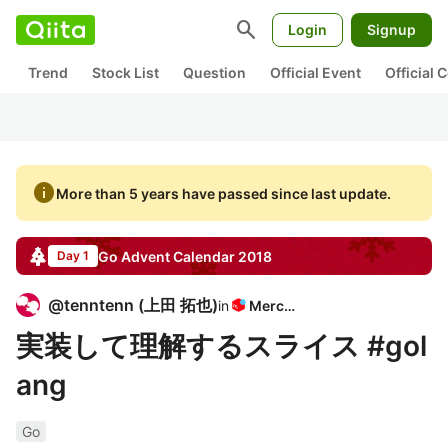
search
Login
Signup
Trend
Stock List
Question
Official Event
Official
info
More than 5 years have passed since last update.
Go
Advent Calendar
2018
Day 1
@
tenntenn
(
上田 拓也
)
in
Mercari
実装して理解するスライス #gol
ang
Go