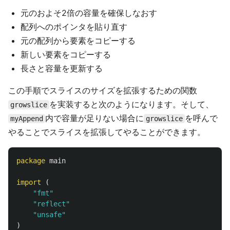
元のおよそ2倍の容量を確保しなおす
配列へのポインタを貼り直す
元の配列から要素をコピーする
新しい要素をコピーする
長さと容量を更新する
この手順でスライスのサイズを拡張するための関数
を実装すると次のようになります。そして、
growslice
内で容量が足りない場合に
を呼んで
myAppend
growslice
やることでスライスを拡張してやることができます。
package
main
import
(
"fmt"
"reflect"
"unsafe"
)