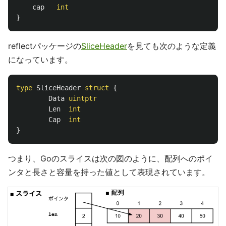
cap
int
}
reflectパッケージの
SliceHeader
を見ても次のような定義
になっています。
type
SliceHeader
struct
{
Data
uintptr
Len
int
Cap
int
}
つまり、Goのスライスは次の図のように、配列へのポイ
ンタと長さと容量を持った値として表現されています。