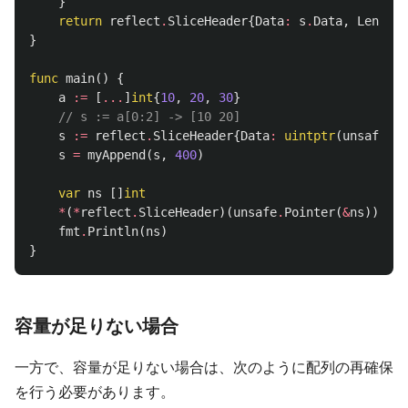
}
return
reflect
.
SliceHeader
{
Data
:
s
.
Data
,
Len
:
s
.
}
func
main
()
{
a
:=
[
...
]
int
{
10
,
20
,
30
}
// s := a[0:2] -> [10 20]
s
:=
reflect
.
SliceHeader
{
Data
:
uintptr
(
unsafe
.
Po
s
=
myAppend
(
s
,
400
)
var
ns
[]
int
*
(
*
reflect
.
SliceHeader
)(
unsafe
.
Pointer
(
&
ns
))
=
s
fmt
.
Println
(
ns
)
}
容量が足りない場合
一方で、容量が足りない場合は、次のように配列の再確保
を行う必要があります。