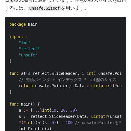
int
するには、
を用います。
unsafe.Sizeof
package
main
import
(
"fmt"
"reflect"
"unsafe"
)
func
at
(
s
reflect
.
SliceHeader
,
i
int
)
unsafe
.
Pointer
// 先頭ポインタ + インデックス * int型のサイズ
return
unsafe
.
Pointer
(
s
.
Data
+
uintptr
(
i
)
*
unsafe
}
func
main
()
{
a
:=
[
...
]
int
{
10
,
20
,
30
}
s
:=
reflect
.
SliceHeader
{
Data
:
uintptr
(
unsafe
.
Po
*
(
*
int
)(
at
(
s
,
0
))
=
100
// unsafe.Pointerを
fmt
.
Println
(
a
)