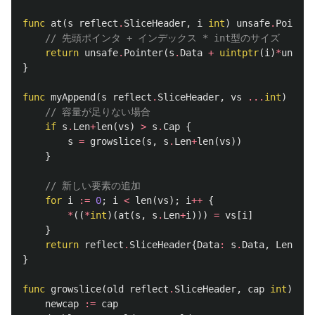
func
at
(
s
reflect
.
SliceHeader
,
i
int
)
unsafe
.
Pointer
// 先頭ポインタ + インデックス * int型のサイズ
return
unsafe
.
Pointer
(
s
.
Data
+
uintptr
(
i
)
*
unsafe
}
func
myAppend
(
s
reflect
.
SliceHeader
,
vs
...
int
)
refl
// 容量が足りない場合
if
s
.
Len
+
len
(
vs
)
>
s
.
Cap
{
s
=
growslice
(
s
,
s
.
Len
+
len
(
vs
))
}
// 新しい要素の追加
for
i
:=
0
;
i
<
len
(
vs
);
i
++
{
*
((
*
int
)(
at
(
s
,
s
.
Len
+
i
)))
=
vs
[
i
]
}
return
reflect
.
SliceHeader
{
Data
:
s
.
Data
,
Len
:
s
.
}
func
growslice
(
old
reflect
.
SliceHeader
,
cap
int
)
ref
newcap
:=
cap