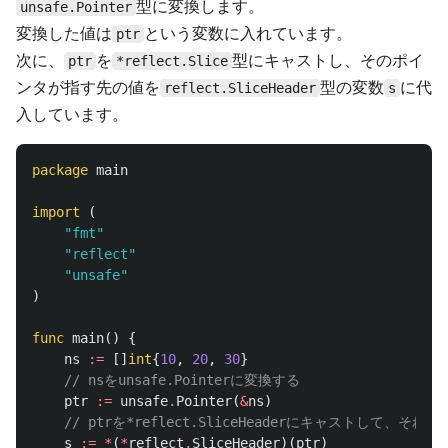
型に変換します。
unsafe.Pointer
変換した値は
という変数に入れています。
ptr
次に、
を
型にキャストし、そのポイ
ptr
*reflect.Slice
ンタが指す先の値を
型の変数
に代
reflect.SliceHeader
s
入しています。
package
main
import
(
"fmt"
"reflect"
"unsafe"
)
func
main
()
{
ns
:=
[]
int
{
10
,
20
,
30
}
// nsをunsafe.Pointerに変換する
ptr
:=
unsafe
.
Pointer
(
&
ns
)
// ptrを*reflect.SliceHeaderにキャストして、そ
s
:=
*
(
*
reflect
.
SliceHeader
)(
ptr
)