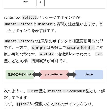
runtimeと
パッケージでポインタが
reflect
と
で表現方法は違いますが、ど
unsafe.Pointer
uintptr
ちらもポインタを表す値です。
は任意型のポインタと相互変換可能な型
unsafe.Pointer
です。一方で、
は整数型で
に変
uintptr
unsafe.Pointer
換が可能な型です。
は整数型の1つなので、
uintptr
int
型などと同様に四則演算が可能です。
次のように、
型を
型として解
[]int
reflect.SliceHeader
釈してみます。
まず、
型の変数である
のポインタを取り、
[]int
ns