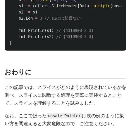
s1
:=
reflect
.
SliceHeader
{
Data
:
uintptr
(
unsafe
.
P
s2
:=
s1
s2
.
Len
=
3
// s1には影響ない
fmt
.
Println
(
s1
)
// {4310908 2 3}
fmt
.
Println
(
s2
)
// {4310908 3 3}
}
おわりに
この記事では、スライスがどのように表現されているかを
調べ、スライスに関数する処理を実際に実装するとこと
で、スライスを理解することを試みました。
なお、ここで扱った
は次の例のように扱
unsafe.Pointer
い方を間違えると大変危険なので、ご注意ください。