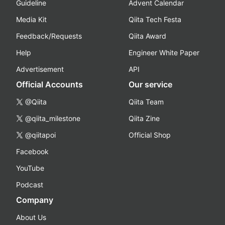
Guideline
Advent Calendar
Media Kit
Qiita Tech Festa
Feedback/Requests
Qiita Award
Help
Engineer White Paper
Advertisement
API
Official Accounts
Our service
@Qiita
Qiita Team
@qiita_milestone
Qiita Zine
@qiitapoi
Official Shop
Facebook
YouTube
Podcast
Company
About Us