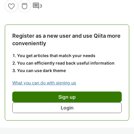
comment
3
Register as a new user and use Qiita more
conveniently
You get articles that match your needs
You can efficiently read back useful information
You can use dark theme
What you can do with signing up
Sign up
Login