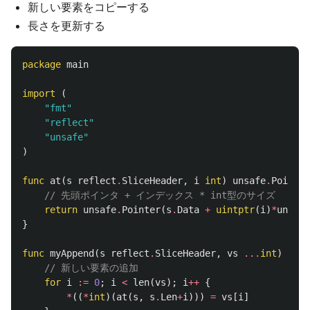
新しい要素をコピーする
長さを更新する
package
main
import
(
"fmt"
"reflect"
"unsafe"
)
func
at
(
s
reflect
.
SliceHeader
,
i
int
)
unsafe
.
Pointer
// 先頭ポインタ + インデックス * int型のサイズ
return
unsafe
.
Pointer
(
s
.
Data
+
uintptr
(
i
)
*
unsafe
}
func
myAppend
(
s
reflect
.
SliceHeader
,
vs
...
int
)
refl
// 新しい要素の追加
for
i
:=
0
;
i
<
len
(
vs
);
i
++
{
*
((
*
int
)(
at
(
s
,
s
.
Len
+
i
)))
=
vs
[
i
]