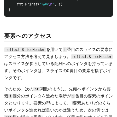
fmt
.
Printf
(
"%#v
\n
"
,
s
)
}
要素へのアクセス
を用いて
番目のスライスの要素に
reflect.SliceHeader
i
アクセス方法を考えて見ましょう。
reflect.SliceHeader
はスライスが参照している配列へのポインタを持っていま
す。そのポインタは、スライスの0番目の要素を指すポイ
ンタです。
そのため、次の
関数のように、先頭へポインタから要
at
素
個分のポインタを進めた場所が
番目の要素のポイン
i
i
タとなります。要素の型によって、1要素あたりどのくら
いポインタを進めれば良いのかは違うため、次の例では
型の場合に限定しています。任意の型のサイズを取得