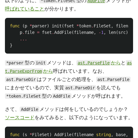
以下のように、
型の
メソッドが
*token.FileSet
AddFile
呼ばれていること
が分かります。
func
(
p
*
parser
)
init
(
fset
*
token
.
FileSet
,
filename
p
.
file
=
fset
.
AddFile
(
filename
,
-
1
,
len
(
src
))
...
}
型の
メソッドは、
から
と
*parser
init
ast.ParseFile
as
から
呼ばれています。なお、
t.ParseExprFrom
はファイルごとの処理を、
ast.ParseDir
ast.ParseFile
にまかせているので、実質
を読んでも
ast.ParseDir
型の
メソッドが呼ばれます。
*token.FileSet
AddFile
さて、
メソッドは何をしているのでしょうか？
AddFile
ソースコード
をみてみると、以下のようになっています。
func
(
s
*
FileSet
)
AddFile
(
filename
string
,
base
,
siz