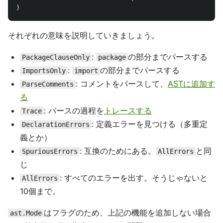
)
それぞれの意味を説明していきましょう。
:
の部分までパースする
PackageClauseOnly
package
:
の部分までパースする
ImportsOnly
import
: コメントをパースして、
ASTに追加す
ParseComments
る
: パースの過程を
トレースする
Trace
: 定義エラーを見つける（多重定
DeclarationErrors
義とか）
: 互換のためにある。
と同
SpuriousErrors
AllErrors
じ
: すべてのエラーを出す。そうじゃないと
AllErrors
10個まで。
はフラグのため、上記の機能を追加しない場合
ast.Mode