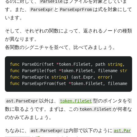
るのに対して、
はファイルを対象としていま
ParseFile
す。また、
と
は式を対象にして
ParseExpr
ParseExprFrom
います。
そして、それぞれの関数によって、返されるノードの種類
が異なります。
各関数のシグニチャを並べて、比べてみましょう。
func
ParseDir
(
fset
*
token
.
FileSet
,
path
string
,
filt
func
ParseFile
(
fset
*
token
.
FileSet
,
filename
string
,
func
ParseExpr
(
x
string
)
(
ast
.
Expr
,
error
)
func
ParseExprFrom
(
fset
*
token
.
FileSet
,
filename
str
以外は、
型のポインタを引
ast.ParseExpr
token.FileSet
数に取るようです。まずは、この
が何者な
token.FileSet
のかみてみましょう。
ちなみに、
は内部で以下のように
ast.ParseExpr
ast.Par