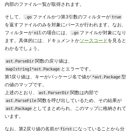
内部のファイル一覧が取得されます。
そして、
ファイルかつ第3引数のフィルターが
.go
true
を返すファイルのみを対象にパースが行われます。なお、
フィルターが
の場合には、
ファイルが対象になり
nil
.go
ます。具体的には、ドキュメントか
ソースコード
を見ると
わかるでしょう。
関数の戻り値は、
ast.ParseDir
とエラーです。
map[string]*ast.Package
第1戻り値は、キーがパッケージ名で値が
型
*ast.Package
の値のマップです。
上述のとおり、
関数は内部で
ast.ParserDir
関数を呼び出しているため、その結果が
ast.ParseFile
としてまとめられ、このマップに格納されて
ast.Package
います。
なお、第2戻り値の名前が
になっていることから分
first