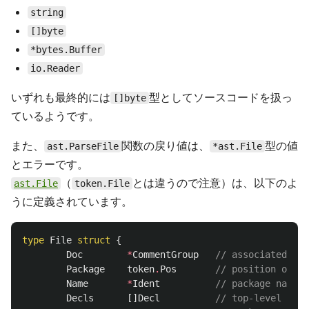
string
[]byte
*bytes.Buffer
io.Reader
いずれも最終的には
型としてソースコードを扱っ
[]byte
ているようです。
また、
関数の戻り値は、
型の値
ast.ParseFile
*ast.File
とエラーです。
（
とは違うので注意）は、以下のよ
ast.File
token.File
うに定義されています。
type
File
struct
{
Doc
*
CommentGroup
// associated doc
Package
token
.
Pos
// position of "p
Name
*
Ident
// package name
Decls
[]
Decl
// top-level decl