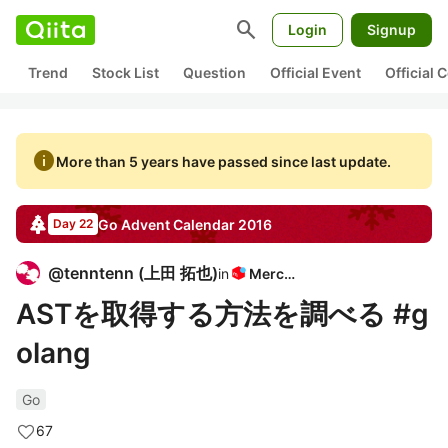
search
Login
Signup
Trend
Stock List
Question
Official Event
Official
info
More than 5 years have passed since last update.
Go
Advent Calendar
2016
Day 22
@
tenntenn
(
上田 拓也
)
in
Mercari
ASTを取得する方法を調べる #g
olang
Go
67