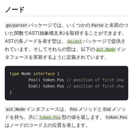
ノード
パッケージでは、いくつかの
と名前のつ
go/parser
Parse
いた関数でAST(抽象構文木)を取得することができます。
ASTの各ノードを表す型は、
パッケージで提供さ
go/ast
れています。そしてそれらの型は、以下の
イン
ast.Node
タフェースを実装するように定義されています。
type
Node
interface
{
Pos
()
token
.
Pos
// position of first charact
End
()
token
.
Pos
// position of first charact
}
インタフェースは、
メソッドと
メソッ
ast.Node
Pos
End
ドを持ち、共に
型の値を返します。
token.Pos
token.Pos
はノードのコード上の位置を表します。