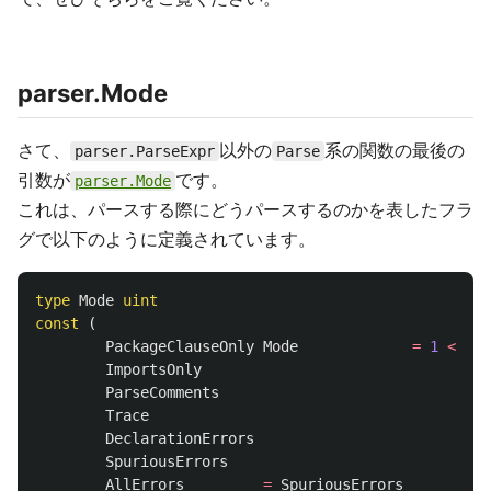
parser.Mode
さて、
以外の
系の関数の最後の
parser.ParseExpr
Parse
引数が
です。
parser.Mode
これは、パースする際にどうパースするのかを表したフラ
グで以下のように定義されています。
type
Mode
uint
const
(
PackageClauseOnly
Mode
=
1
<<
io
ImportsOnly
ParseComments
Trace
DeclarationErrors
SpuriousErrors
AllErrors
=
SpuriousErrors