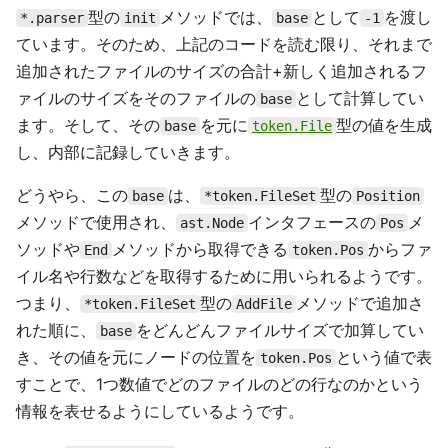
型の
メソッドでは、
として
を渡し
*.parser
init
base
-1
ています。そのため、上記のコードを読む限り、それまで
追加されたファイルのサイズの合計+新しく追加されるフ
ァイルのサイズをそのファイルの
として計算してい
base
ます。そして、その
を元に
型の値を生成
base
token.File
し、内部に記録していきます。
どうやら、この
は、
型の
base
*token.FileSet
Position
メソッドで使用され、
インタフェースの
メ
ast.Node
Pos
ソッドや
メソッドから取得できる
からファ
End
token.Pos
イル名や行数などを取得するために用いられるようです。
つまり、
型の
メソッドで追加さ
*token.FileSet
AddFile
れた順に、
をどんどんファイルサイズで加算してい
base
き、その値を元にノードの位置を
という値で表
token.Pos
すことで、1つ数値でどのファイルのどの行なのかという
情報を表せるようにしているようです。