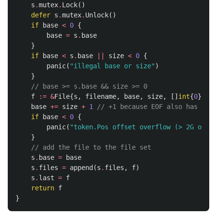
s
.
mutex
.
Lock
()
defer
s
.
mutex
.
Unlock
()
if
base
<
0
{
base
=
s
.
base
}
if
base
<
s
.
base
||
size
<
0
{
panic
(
"illegal base or size"
)
}
// base >= s.base && size >= 0
f
:=
&
File
{
s
,
filename
,
base
,
size
,
[]
int
{
0
},
ni
base
+=
size
+
1
// +1 because EOF also has a po
if
base
<
0
{
panic
(
"token.Pos offset overflow (> 2G of so
}
// add the file to the file set
s
.
base
=
base
s
.
files
=
append
(
s
.
files
,
f
)
s
.
last
=
f
return
f
}