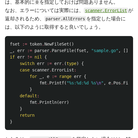
は、基本的に
を指定しておけば問題ありません。
0
なお、エラーについては実際には、
が
scanner.ErrorList
返却されるため、
を指定した場合に
parser.AllErrors
は、以下のように取得すると良いでしょう。
fset
:=
token
.
NewFileSet
()
_
,
err
:=
parser
.
ParseFile
(
fset
,
"sample.go"
,
[]
byte
if
err
!=
nil
{
switch
err
:=
err
.
(
type
)
{
case
scanner
.
ErrorList
:
for
_
,
e
:=
range
err
{
fmt
.
Printf
(
"%s:%d:%d %s
\n
"
,
e
.
Pos
.
Filena
}
default
:
fmt
.
Println
(
err
)
}
return
}