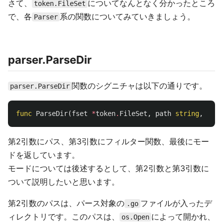
さて、
についてなんとなく分かったところ
token.FileSet
で、各
系の関数についてみていきましょう。
Parser
parser.ParseDir
関数のシグニチャは以下の通りです。
parser.ParseDir
func
ParseDir
(
fset
*
token
.
FileSet
,
path
string
,
filt
第2引数にパス、第3引数にフィルター関数、最後にモー
ドを返しています。
モードについては後述するとして、第2引数と第3引数に
ついて説明したいと思います。
第2引数のパスは、パース対象の
ファイルが入ったデ
.go
ィレクトリです。このパスは、
によって開かれ、
os.Open