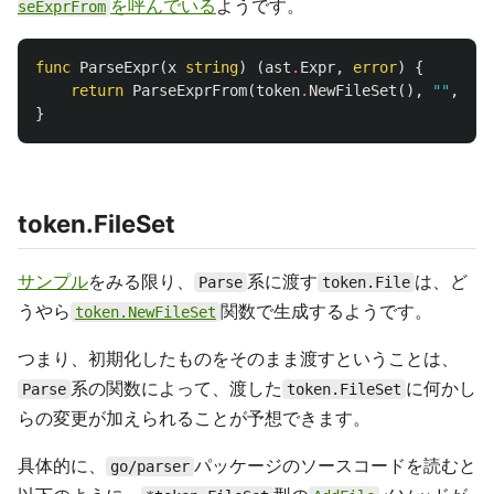
を呼んでいる
ようです。
seExprFrom
func
ParseExpr
(
x
string
)
(
ast
.
Expr
,
error
)
{
return
ParseExprFrom
(
token
.
NewFileSet
(),
""
,
[]
b
}
token.FileSet
サンプル
をみる限り、
系に渡す
は、ど
Parse
token.File
うやら
関数で生成するようです。
token.NewFileSet
つまり、初期化したものをそのまま渡すということは、
系の関数によって、渡した
に何かし
Parse
token.FileSet
らの変更が加えられることが予想できます。
具体的に、
パッケージのソースコードを読むと
go/parser