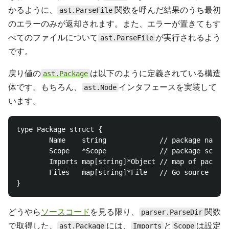
かるように、
関数を呼んだ結果のうち最初
ast.ParseFile
のエラーのみが返却されます。また、エラーが置きてもす
べてのファイルについて
が実行されるよう
ast.ParseFile
です。
戻り値の
は以下のように定義されている構造
ast.Package
体です。もちろん、
インタフェースを実装して
ast.Node
います。
type Package struct {

        Name    string             // package name

        Scope   *Scope             // package scope 
        Imports map[string]*Object // map of package
        Files   map[string]*File   // Go source file
どうやら
ソースコード
を見る限り、
関数
parser.ParseDir
で取得した、
には、
と
は設定
ast.Package
Imports
Scope