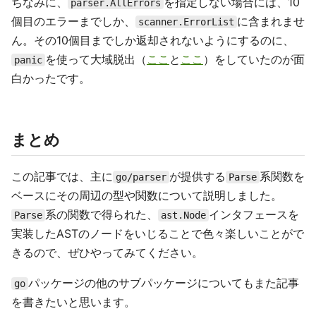
ちなみに、
を指定しない場合には、10
parser.AllErrors
個目のエラーまでしか、
に含まれませ
scanner.ErrorList
ん。その10個目までしか返却されないようにするのに、
を使って大域脱出（
ここ
と
ここ
）をしていたのが面
panic
白かったです。
まとめ
この記事では、主に
が提供する
系関数を
go/parser
Parse
ベースにその周辺の型や関数について説明しました。
系の関数で得られた、
インタフェースを
Parse
ast.Node
実装したASTのノードをいじることで色々楽しいことがで
きるので、ぜひやってみてください。
パッケージの他のサブパッケージについてもまた記事
go
を書きたいと思います。