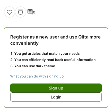
comment
0
Register as a new user and use Qiita more
conveniently
You get articles that match your needs
You can efficiently read back useful information
You can use dark theme
What you can do with signing up
Sign up
Login