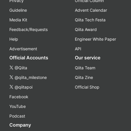
Privacy
Official Column
Guideline
Advent Calendar
Media Kit
Qiita Tech Festa
Feedback/Requests
Qiita Award
Help
Engineer White Paper
Advertisement
API
Official Accounts
Our service
@Qiita
Qiita Team
@qiita_milestone
Qiita Zine
@qiitapoi
Official Shop
Facebook
YouTube
Podcast
Company