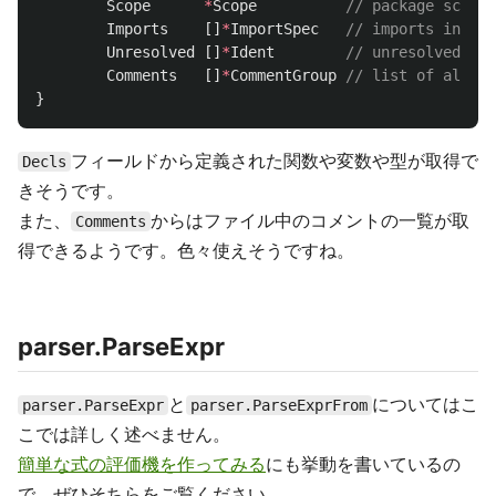
Scope
*
Scope
// package scope 
Imports
[]
*
ImportSpec
// imports in thi
Unresolved
[]
*
Ident
// unresolved ide
Comments
[]
*
CommentGroup
// list of all co
}
フィールドから定義された関数や変数や型が取得で
Decls
きそうです。
また、
からはファイル中のコメントの一覧が取
Comments
得できるようです。色々使えそうですね。
parser.ParseExpr
と
についてはこ
parser.ParseExpr
parser.ParseExprFrom
こでは詳しく述べません。
簡単な式の評価機を作ってみる
にも挙動を書いているの
で、ぜひそちらをご覧ください。