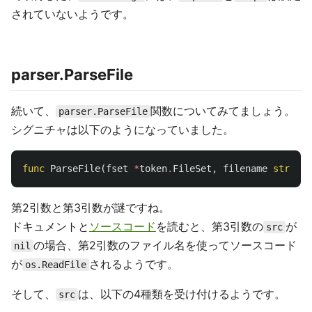
されていないようです。
parser.ParseFile
続いて、
関数についてみてましょう。
parser.ParseFile
シグニチャは以下のようになっていました。
func
ParseFile
(
fset
*
token
.
FileSet
,
filename
string
,
第2引数と第3引数が謎ですね。
ドキュメントと
ソースコード
を読むと、第3引数の
が
src
の場合、第2引数のファイル名を使ってソースコード
nil
が
されるようです。
os.ReadFile
そして、
は、以下の4種類を受け付けるようです。
src