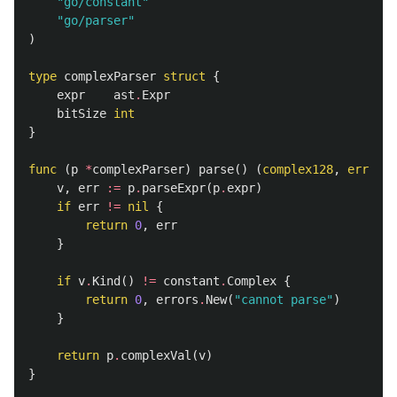
"go/constant"
"go/parser"
)
type
complexParser
struct
{
expr
ast
.
Expr
bitSize
int
}
func
(
p
*
complexParser
)
parse
()
(
complex128
,
error
)
v
,
err
:=
p
.
parseExpr
(
p
.
expr
)
if
err
!=
nil
{
return
0
,
err
}
if
v
.
Kind
()
!=
constant
.
Complex
{
return
0
,
errors
.
New
(
"cannot parse"
)
}
return
p
.
complexVal
(
v
)
}