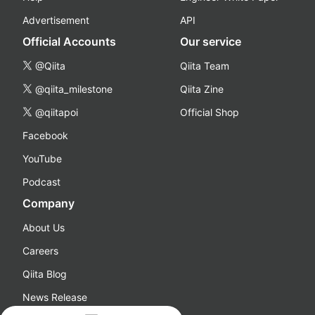
Advertisement
API
Official Accounts
Our service
@Qiita
Qiita Team
@qiita_milestone
Qiita Zine
@qiitapoi
Official Shop
Facebook
YouTube
Podcast
Company
About Us
Careers
Qiita Blog
News Release