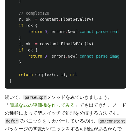
}
// complex128
r
,
ok
:=
constant
.
Float64Val
(
rv
)
if
!
ok
{
return
0
,
errors
.
New
(
"cannot parse real part
}
i
,
ok
:=
constant
.
Float64Val
(
iv
)
if
!
ok
{
return
0
,
errors
.
New
(
"cannot parse imag part
}
return
complex
(
r
,
i
),
nil
}
続いて、
メソッドをみていきましょう。
parseExpr
「
簡単な式の評価機を作ってみる
」でも出てきた、ノード
の種類によって型スイッチで処理を分岐する方法です。
でパニックをリカバーしているのは、
defer
go/constant
パッケージの関数がパニックをする可能性があるからで