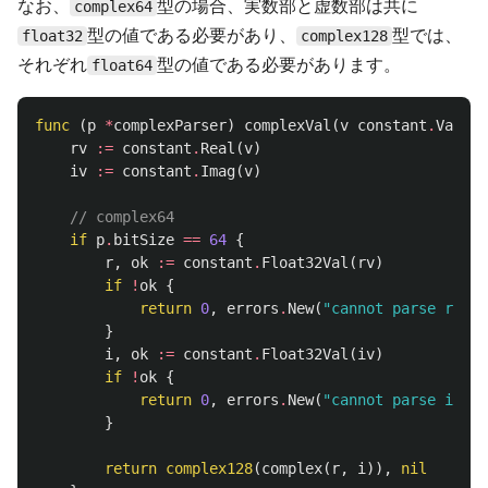
なお、
型の場合、実数部と虚数部は共に
complex64
型の値である必要があり、
型では、
float32
complex128
それぞれ
型の値である必要があります。
float64
func
(
p
*
complexParser
)
complexVal
(
v
constant
.
Value
)
rv
:=
constant
.
Real
(
v
)
iv
:=
constant
.
Imag
(
v
)
// complex64
if
p
.
bitSize
==
64
{
r
,
ok
:=
constant
.
Float32Val
(
rv
)
if
!
ok
{
return
0
,
errors
.
New
(
"cannot parse real 
}
i
,
ok
:=
constant
.
Float32Val
(
iv
)
if
!
ok
{
return
0
,
errors
.
New
(
"cannot parse imag 
}
return
complex128
(
complex
(
r
,
i
)),
nil