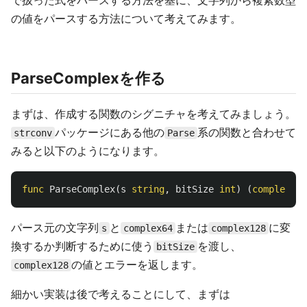
で扱った式をパースする方法を基に、文字列から複素数型
の値をパースする方法について考えてみます。
ParseComplexを作る
まずは、作成する関数のシグニチャを考えてみましょう。
パッケージにある他の
系の関数と合わせて
strconv
Parse
みると以下のようになります。
func
ParseComplex
(
s
string
,
bitSize
int
)
(
complex128
パース元の文字列
と
または
に変
s
complex64
complex128
換するか判断するために使う
を渡し、
bitSize
の値とエラーを返します。
complex128
細かい実装は後で考えることにして、まずは