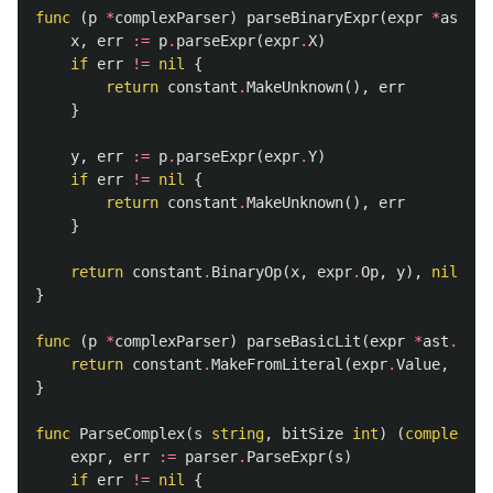
func
(
p
*
complexParser
)
parseBinaryExpr
(
expr
*
ast
.
Bi
x
,
err
:=
p
.
parseExpr
(
expr
.
X
)
if
err
!=
nil
{
return
constant
.
MakeUnknown
(),
err
}
y
,
err
:=
p
.
parseExpr
(
expr
.
Y
)
if
err
!=
nil
{
return
constant
.
MakeUnknown
(),
err
}
return
constant
.
BinaryOp
(
x
,
expr
.
Op
,
y
),
nil
}
func
(
p
*
complexParser
)
parseBasicLit
(
expr
*
ast
.
Basi
return
constant
.
MakeFromLiteral
(
expr
.
Value
,
expr
}
func
ParseComplex
(
s
string
,
bitSize
int
)
(
complex128
expr
,
err
:=
parser
.
ParseExpr
(
s
)
if
err
!=
nil
{