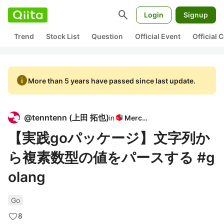
search
Login
Signup
Trend
Stock List
Question
Official Event
Official
info
More than 5 years have passed since last update.
@
tenntenn
(
上田 拓也
)
in
Mercari
【実践goパッケージ】文字列か
ら複素数型の値をパースする #g
olang
Go
8