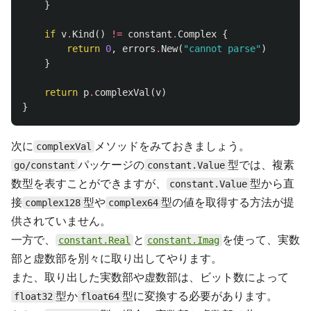
}
if
v
.
Kind
()
!=
constant
.
Complex
{
return
0
,
errors
.
New
(
"cannot parse"
)
}
return
p
.
complexVal
(
v
)
}
次に
メソッドをみておきましょう。
complexVal
パッケージの
型では、複素
go/constant
constant.Value
数型を表すことができますが、
型から直
constant.Value
接
型や
型の値を取得する方法が提
complex128
complex64
供されていません。
一方で、
と
を使って、実数
constant.Real
constant.Imag
部と虚数部を別々に取り出してやります。
また、取り出した実数部や虚数部は、ビット数によって
型か
型に変換する必要があります。
float32
float64