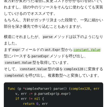
装方針が変わった場合に変更コストがかかるのを防いでく
れますし、頭の中のリソースをそんなに使わなくても実装
していけるのでオススメです。
もちろん、方針がガッチリ決まった段階で、一気に細かい
部分を深さ優先で作り込むこともありますが。
横道にそれましたが、
メソッドは以下のようになり
parse
ました。
まず
フィールドの
型から
expr
ast.Expr
constant.Value
型にパースする
メソッドを呼び出し、
parseExpr
型を取得しています。
constant.Value
そして、
型の値を
に変換する
constant.Value
complex128
を呼び出し、複素数型へと変換しています。
complexVal
func
(
p
*
complexParser
)
parse
()
(
complex128
,
error
)
v
,
err
:=
p
.
parseExpr
(
p
.
expr
)
if
err
!=
nil
{
return
0
,
err