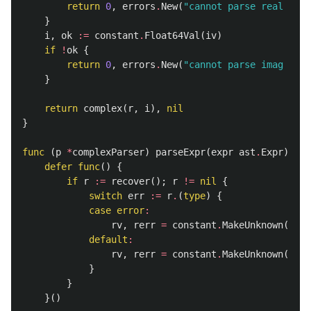
return
0
,
errors
.
New
(
"cannot parse real part
}
i
,
ok
:=
constant
.
Float64Val
(
iv
)
if
!
ok
{
return
0
,
errors
.
New
(
"cannot parse imag part
}
return
complex
(
r
,
i
),
nil
}
func
(
p
*
complexParser
)
parseExpr
(
expr
ast
.
Expr
)
(
rv
defer
func
()
{
if
r
:=
recover
();
r
!=
nil
{
switch
err
:=
r
.
(
type
)
{
case
error
:
rv
,
rerr
=
constant
.
MakeUnknown
(),
e
default
:
rv
,
rerr
=
constant
.
MakeUnknown
(),
f
}
}
}()