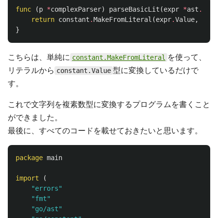
func
(
p
*
complexParser
)
parseBasicLit
(
expr
*
ast
.
Basi
return
constant
.
MakeFromLiteral
(
expr
.
Value
,
expr
}
こちらは、単純に
を使って、
constant.MakeFromLiteral
リテラルから
型に変換しているだけで
constant.Value
す。
これで文字列を複素数型に変換するプログラムを書くこと
ができました。
最後に、すべてのコードを載せておきたいと思います。
package
main
import
(
"errors"
"fmt"
"go/ast"