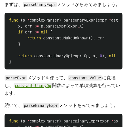
まずは、
メソッドからみてみましょう。
parseUnaryExpr
func
(
p
*
complexParser
)
parseUnaryExpr
(
expr
*
ast
.
Una
x
,
err
:=
p
.
parseExpr
(
expr
.
X
)
if
err
!=
nil
{
return
constant
.
MakeUnknown
(),
err
}
return
constant
.
UnaryOp
(
expr
.
Op
,
x
,
0
),
nil
}
メソッドを使って、
に変換
parseExpr
constant.Value
し、
関数によって単項演算を行ってい
constant.UnaryOp
ます。
続いて、
メソッドをみてみましょう。
parseBinaryExpr
func
(
p
*
complexParser
)
parseBinaryExpr
(
expr
*
ast
.
Bi