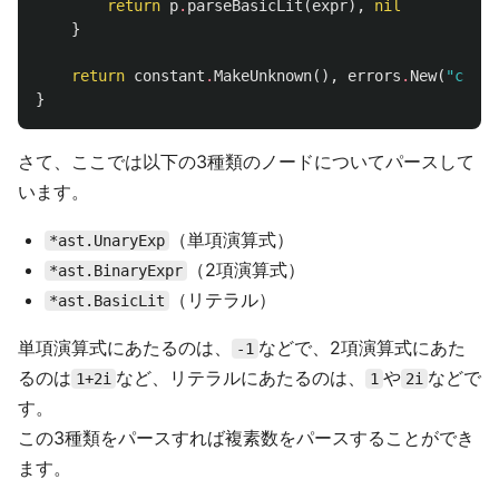
return
p
.
parseBasicLit
(
expr
),
nil
}
return
constant
.
MakeUnknown
(),
errors
.
New
(
"canno
}
さて、ここでは以下の3種類のノードについてパースして
います。
（単項演算式）
*ast.UnaryExp
（2項演算式）
*ast.BinaryExpr
（リテラル）
*ast.BasicLit
単項演算式にあたるのは、
などで、2項演算式にあた
-1
るのは
など、リテラルにあたるのは、
や
などで
1+2i
1
2i
す。
この3種類をパースすれば複素数をパースすることができ
ます。