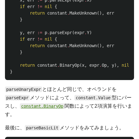
x
,
err
:=
p
.
parseExpr
(
expr
.
X
)
if
err
!=
nil
{
return
constant
.
MakeUnknown
(),
err
}
y
,
err
:=
p
.
parseExpr
(
expr
.
Y
)
if
err
!=
nil
{
return
constant
.
MakeUnknown
(),
err
}
return
constant
.
BinaryOp
(
x
,
expr
.
Op
,
y
),
nil
}
とほとんど同じで、オペランドを
parseUnaryExpr
メソッドによって、
型にパー
parseExpr
constant.Value
スし、
関数によって2項演算を行いま
constant.BinaryOp
す。
最後に、
メソッドをみてみましょう。
parseBasicLit