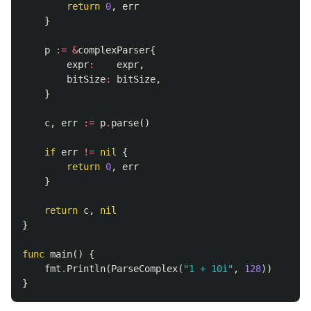
return
0
,
err
}
p
:=
&
complexParser
{
expr
:
expr
,
bitSize
:
bitSize
,
}
c
,
err
:=
p
.
parse
()
if
err
!=
nil
{
return
0
,
err
}
return
c
,
nil
}
func
main
()
{
fmt
.
Println
(
ParseComplex
(
"1 + 10i"
,
128
))
}