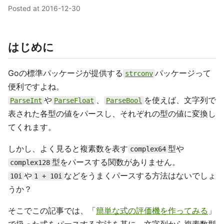
Posted at
2016-12-30
はじめに
Goの標準パッケージが提供する
パッケージって
strconv
便利ですよね。
や
、
を使えば、文字列で
ParseInt
ParseFloat
ParseBool
表された各型の値をパースし、それぞれの型の値に変換し
てくれます。
しかし、よく見ると複素数を表す
型や
complex64
型をパースする関数がありません。
complex128
や
などをうまくパースする方法はないでしょ
10i
1 + 10i
うか？
そこでこの記事では、「
簡単な式の評価機を作ってみる
」