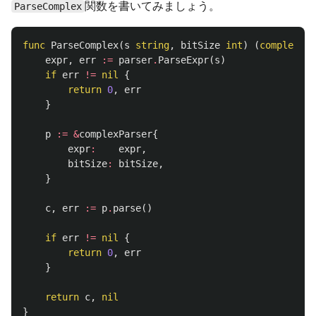
関数を書いてみましょう。
ParseComplex
func
ParseComplex
(
s
string
,
bitSize
int
)
(
complex128
expr
,
err
:=
parser
.
ParseExpr
(
s
)
if
err
!=
nil
{
return
0
,
err
}
p
:=
&
complexParser
{
expr
:
expr
,
bitSize
:
bitSize
,
}
c
,
err
:=
p
.
parse
()
if
err
!=
nil
{
return
0
,
err
}
return
c
,
nil
}