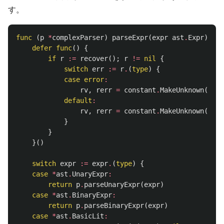
す。
func
(
p
*
complexParser
)
parseExpr
(
expr
ast
.
Expr
)
(
rv
defer
func
()
{
if
r
:=
recover
();
r
!=
nil
{
switch
err
:=
r
.
(
type
)
{
case
error
:
rv
,
rerr
=
constant
.
MakeUnknown
(),
e
default
:
rv
,
rerr
=
constant
.
MakeUnknown
(),
f
}
}
}()
switch
expr
:=
expr
.
(
type
)
{
case
*
ast
.
UnaryExpr
:
return
p
.
parseUnaryExpr
(
expr
)
case
*
ast
.
BinaryExpr
:
return
p
.
parseBinaryExpr
(
expr
)
case
*
ast
.
BasicLit
: