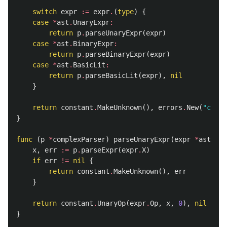
switch
expr
:=
expr
.
(
type
)
{
case
*
ast
.
UnaryExpr
:
return
p
.
parseUnaryExpr
(
expr
)
case
*
ast
.
BinaryExpr
:
return
p
.
parseBinaryExpr
(
expr
)
case
*
ast
.
BasicLit
:
return
p
.
parseBasicLit
(
expr
),
nil
}
return
constant
.
MakeUnknown
(),
errors
.
New
(
"canno
}
func
(
p
*
complexParser
)
parseUnaryExpr
(
expr
*
ast
.
Una
x
,
err
:=
p
.
parseExpr
(
expr
.
X
)
if
err
!=
nil
{
return
constant
.
MakeUnknown
(),
err
}
return
constant
.
UnaryOp
(
expr
.
Op
,
x
,
0
),
nil
}