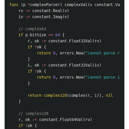
func
(
p
*
complexParser
)
complexVal
(
v
constant
.
Value
)
rv
:=
constant
.
Real
(
v
)
iv
:=
constant
.
Imag
(
v
)
// complex64
if
p
.
bitSize
==
64
{
r
,
ok
:=
constant
.
Float32Val
(
rv
)
if
!
ok
{
return
0
,
errors
.
New
(
"cannot parse real 
}
i
,
ok
:=
constant
.
Float32Val
(
iv
)
if
!
ok
{
return
0
,
errors
.
New
(
"cannot parse imag 
}
return
complex128
(
complex
(
r
,
i
)),
nil
}
// complex128
r
,
ok
:=
constant
.
Float64Val
(
rv
)
if
!
ok
{