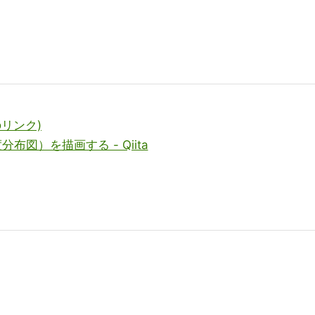
リンク)
分布図）を描画する - Qiita