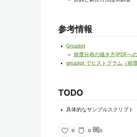
参考情報
Gnuplot
頻度分布の描き方(PDFへの
gnuplot でヒストグラム（頻度
TODO
具体的なサンプルスクリプト
comment
0
0
0