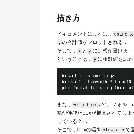
描き方
ドキュメントによれば，
using x
の合計値がプロットされる．
y
そして，
と
には式が書ける．
x
y
ということは，
に相対値を記述
y
binwidth = <something>

bin(val) = binwidth * floor(0.
また，
のデフォルト
with boxes
幅が伸びたboxが描画されてし
っている？)．
そこで，boxの幅を
で
binwidth