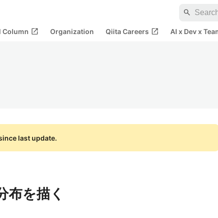
search
open_in_new
open_in_new
al Column
Organization
Qiita Careers
AI x Dev x Tea
ince last update.
度分布を描く