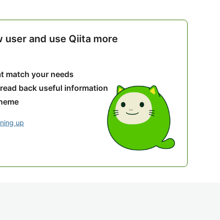
w user and use Qiita more
hat match your needs
 read back useful information
theme
gning up