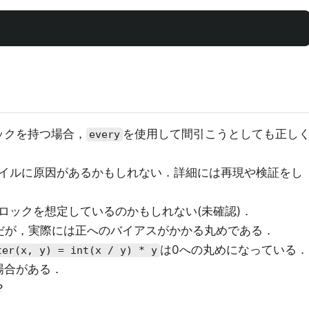
ックを持つ場合，
を使用して間引こうとしても正し
every
イルに原因があるかもしれない．詳細には再現や検証をし
ロックを想定しているのかもしれない(未確認)．
だが，実際には正へのバイアスがかかる丸めである．
は0への丸めになっている．
ter(x, y) = int(x / y) * y
場合がある．
？