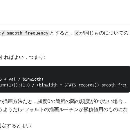
とすると，
が同じものについての
:y smooth frequency
x
すればよい．つまり:
5 + val / binwidth)

の描画方法だと，頻度0の箇所の隣の頻度が0でない場合，
まうようだ(デフォルトの描画ルーチンが累積値用のものにな
固定するとよい: