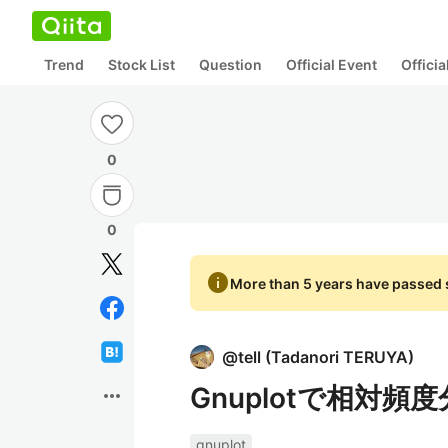
Trend
Stock List
Question
Official Event
Offici
0
0
info
More than 5 years have passed s
@
tell
(
Tadanori TERUYA
)
Gnuplotで相対頻
more_horiz
gnuplot