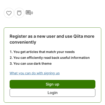
comment
0
Register as a new user and use Qiita more
conveniently
You get articles that match your needs
You can efficiently read back useful information
You can use dark theme
What you can do with signing up
Sign up
Login