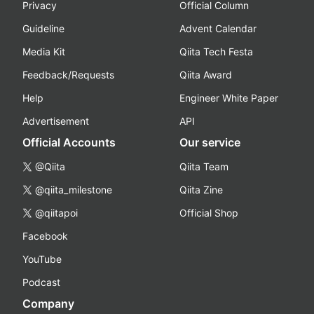
Privacy
Official Column
Guideline
Advent Calendar
Media Kit
Qiita Tech Festa
Feedback/Requests
Qiita Award
Help
Engineer White Paper
Advertisement
API
Official Accounts
Our service
@Qiita
Qiita Team
@qiita_milestone
Qiita Zine
@qiitapoi
Official Shop
Facebook
YouTube
Podcast
Company