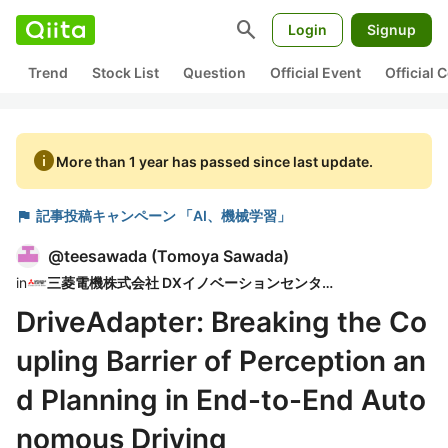
search
Login
Signup
Trend
Stock List
Question
Official Event
Official
info
More than 1 year has passed since last update.
flag
記事投稿キャンペーン 「AI、機械学習」
@
teesawada
(
Tomoya Sawada
)
in
三菱電機株式会社 DXイノベーションセンター
DriveAdapter: Breaking the Co
upling Barrier of Perception an
d Planning in End-to-End Auto
nomous Driving