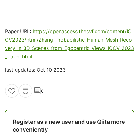
Paper URL:
https://openaccess.thecvf.com/content/IC
CV2023/html/Zhang_Probabilistic_Human_Mesh_Reco
very_in_3D_Scenes_from_Egocentric_Views_ICCV_2023
_paper.html
last updates: Oct 10 2023
comment
0
Register as a new user and use Qiita more
conveniently