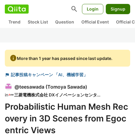
search
Login
Signup
Trend
Stock List
Question
Official Event
Official
info
More than 1 year has passed since last update.
flag
記事投稿キャンペーン 「AI、機械学習」
@
teesawada
(
Tomoya Sawada
)
in
三菱電機株式会社 DXイノベーションセンター
Probabilistic Human Mesh Rec
overy in 3D Scenes from Egoc
entric Views